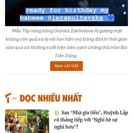
Mẫu Tây nóng bỏng Dianka Zakhidova là gương mặt
không còn quá xa lạ với fan hâm mộ bóng đá khi thời gian
vừa qua cô thường xuất hiện bên cạnh chàng thủ môn Bùi
Tiến Dũng.
Xem chi tiết
Đọc nhiều nhất
Sau ‘Nhà gia tiên’, Huỳnh Lập
có thắng tiếp với ‘Nghỉ hè sợ
nghỉ hưu’?