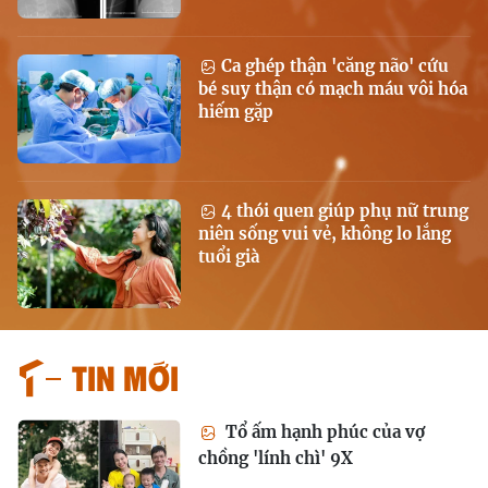
Ca ghép thận 'căng não' cứu
bé suy thận có mạch máu vôi hóa
hiếm gặp
4 thói quen giúp phụ nữ trung
niên sống vui vẻ, không lo lắng
tuổi già
Tin mới
Tổ ấm hạnh phúc của vợ
chồng 'lính chì' 9X