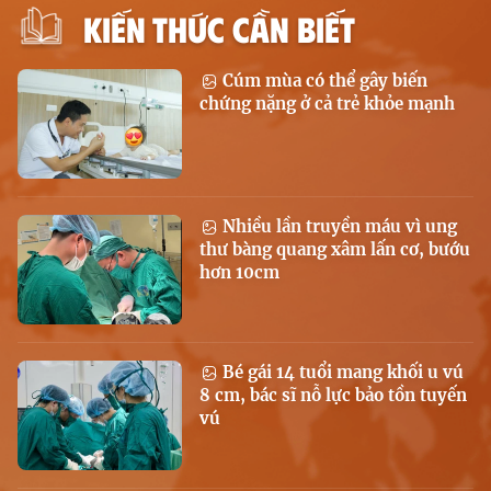
KIẾN THỨC CẦN BIẾT
Cúm mùa có thể gây biến
chứng nặng ở cả trẻ khỏe mạnh
Nhiều lần truyền máu vì ung
thư bàng quang xâm lấn cơ, bướu
hơn 10cm
Bé gái 14 tuổi mang khối u vú
8 cm, bác sĩ nỗ lực bảo tồn tuyến
vú