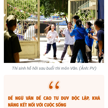
Thí sinh hồ hởi sau buổi thi môn Văn. (Ảnh: PV)
Đề Ngữ văn đề cao tư duy độc lập, khả
năng kết nối với cuộc sống