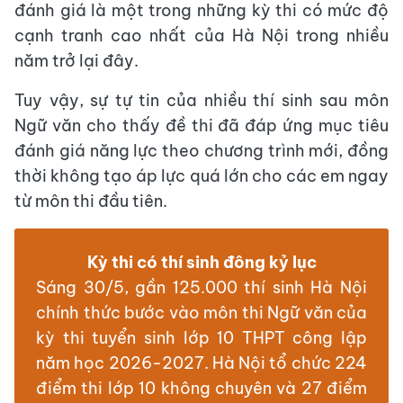
đánh giá là một trong những kỳ thi có mức độ
cạnh tranh cao nhất của Hà Nội trong nhiều
năm trở lại đây.
Tuy vậy, sự tự tin của nhiều thí sinh sau môn
Ngữ văn cho thấy đề thi đã đáp ứng mục tiêu
đánh giá năng lực theo chương trình mới, đồng
thời không tạo áp lực quá lớn cho các em ngay
từ môn thi đầu tiên.
Kỳ thi có thí sinh đông kỷ lục
Sáng 30/5, gần 125.000 thí sinh Hà Nội
chính thức bước vào môn thi Ngữ văn của
kỳ thi tuyển sinh lớp 10 THPT công lập
năm học 2026-2027. Hà Nội tổ chức 224
điểm thi lớp 10 không chuyên và 27 điểm