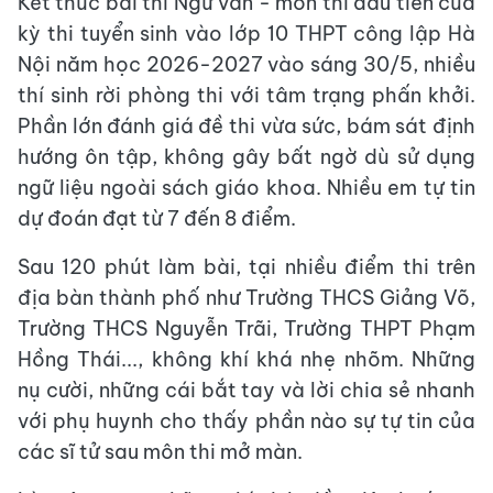
Kết thúc bài thi Ngữ văn - môn thi đầu tiên của
kỳ thi tuyển sinh vào lớp 10 THPT công lập Hà
Nội năm học 2026-2027 vào sáng 30/5, nhiều
thí sinh rời phòng thi với tâm trạng phấn khởi.
Phần lớn đánh giá đề thi vừa sức, bám sát định
hướng ôn tập, không gây bất ngờ dù sử dụng
ngữ liệu ngoài sách giáo khoa. Nhiều em tự tin
dự đoán đạt từ 7 đến 8 điểm.
Sau 120 phút làm bài, tại nhiều điểm thi trên
địa bàn thành phố như Trường THCS Giảng Võ,
Trường THCS Nguyễn Trãi, Trường THPT Phạm
Hồng Thái..., không khí khá nhẹ nhõm. Những
nụ cười, những cái bắt tay và lời chia sẻ nhanh
với phụ huynh cho thấy phần nào sự tự tin của
các sĩ tử sau môn thi mở màn.