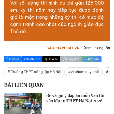
Với số lượng thí sinh dự thi gần 125.000
em, kỳ thi năm nay tiếp tục được đánh
giá là một trong những kỳ thi có mức độ
cạnh tranh cao nhất của ngành giáo dục
Thủ đô.
Xem link nguồn
BAOPHAPLUAT.VN
Chia sẻ
Chia sẻ
Chia sẻ
Copy link
Theo dõi
# Trường THPT công lập Hà Nội
#vi phạm quy chế
#mô
BÀI LIÊN QUAN
Đề và gợi ý đáp án môn Văn thi
vào lớp 10 THPT Hà Nội 2026