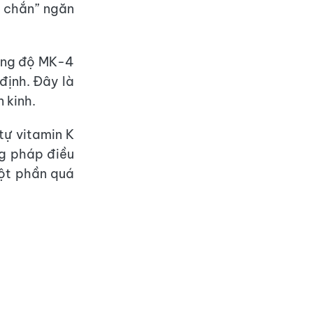
á chắn” ngăn
nồng độ MK-4
định. Đây là
 kinh.
tự vitamin K
g pháp điều
một phần quá