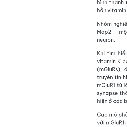
hình thành 
hẳn vitamin 
Nhóm nghiê
Map2 - một
neuron.
Khi tìm hi
vitamin K 
(mGluRs), 
truyền tín 
mGluR1 từ l
synapse thầ
hiện ở các 
Các mô phỏ
với mGluR1 