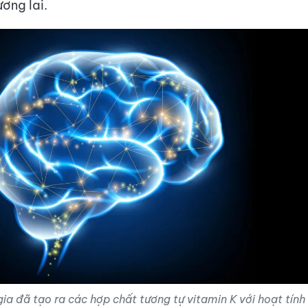
ương lai.
ia đã tạo ra các hợp chất tương tự vitamin K với hoạt tín