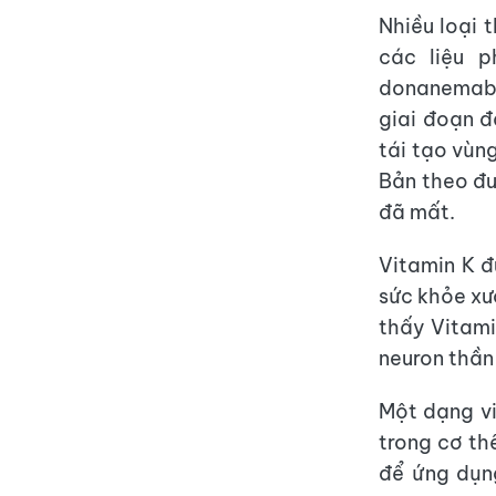
Nhiều loại 
các liệu 
donanemab 
giai đoạn đ
tái tạo vùn
Bản theo đu
đã mất.
Vitamin K đ
sức khỏe xư
thấy Vitami
neuron thần
Một dạng vi
trong cơ th
để ứng dụng