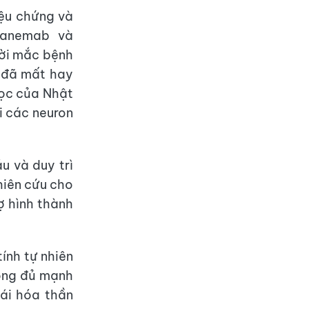
iệu chứng và
canemab và
ời mắc bệnh
c đã mất hay
học của Nhật
i các neuron
u và duy trì
hiên cứu cho
ợ hình thành
ính tự nhiên
hông đủ mạnh
oái hóa thần