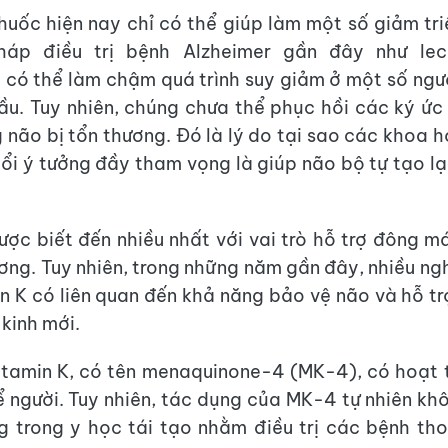
thuốc hiện nay chỉ có thể giúp làm một số giảm tr
pháp điều trị bệnh Alzheimer gần đây như le
có thể làm chậm quá trình suy giảm ở một số ngư
ầu. Tuy nhiên, chúng chưa thể phục hồi các ký ứ
g não bị tổn thương. Đó là lý do tại sao các khoa 
ổi ý tưởng đầy tham vọng là giúp não bộ tự tạo lạ
ược biết đến nhiều nhất với vai trò hỗ trợ đông má
ơng. Tuy nhiên, trong những năm gần đây, nhiều ng
n K có liên quan đến khả năng bảo vệ não và hỗ tr
 kinh mới.
tamin K, có tên menaquinone-4 (MK-4), có hoạt t
ể người. Tuy nhiên, tác dụng của MK-4 tự nhiên k
 trong y học tái tạo nhằm điều trị các bệnh th