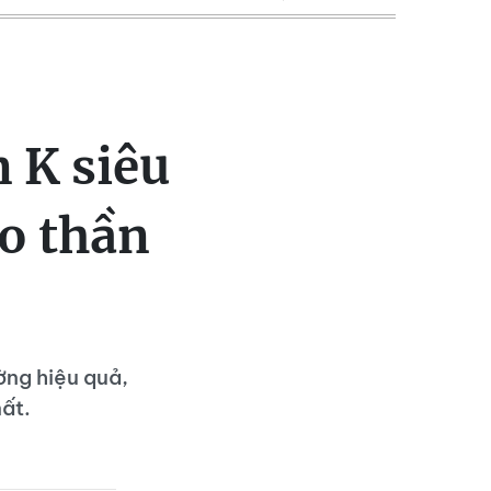
 K siêu
ào thần
ờng hiệu quả,
mất.