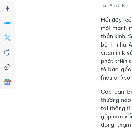
Tâm Anh (TH)
Mới đây, cá
mới mạnh m
thần kinh đ
bệnh như A
vitamin K v
phát triển 
tế bào gốc 
(neuron) so 
Các căn bệ
thương não
tải thông ti
gặp các vấn
động, thậm 