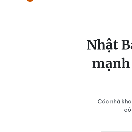
Nhật B
mạnh g
Các nhà khoa
có 