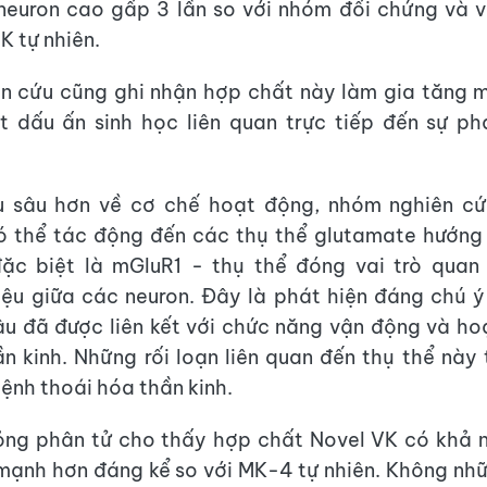
neuron cao gấp 3 lần so với nhóm đối chứng và v
K tự nhiên.
n cứu cũng ghi nhận hợp chất này làm gia tăng m
 dấu ấn sinh học liên quan trực tiếp đến sự phá
ểu sâu hơn về cơ chế hoạt động, nhóm nghiên cứ
có thể tác động đến các thụ thể glutamate hướng
đặc biệt là mGluR1 - thụ thể đóng vai trò quan 
hiệu giữa các neuron. Đây là phát hiện đáng chú ý
âu đã được liên kết với chức năng vận động và h
n kinh. Những rối loạn liên quan đến thụ thể này
bệnh thoái hóa thần kinh.
ng phân tử cho thấy hợp chất Novel VK có khả nă
mạnh hơn đáng kể so với MK-4 tự nhiên. Không nh