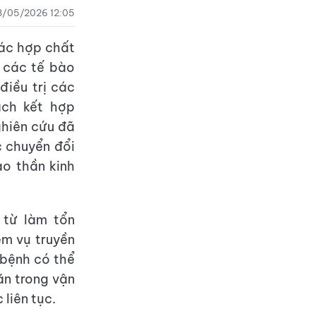
8/05/2026 12:05
các hợp chất
 các tế bào
điều trị các
ách kết hợp
ghiên cứu đã
c chuyển đổi
ào thần kinh
 từ làm tổn
m vụ truyền
i bệnh có thể
ăn trong vận
liên tục.