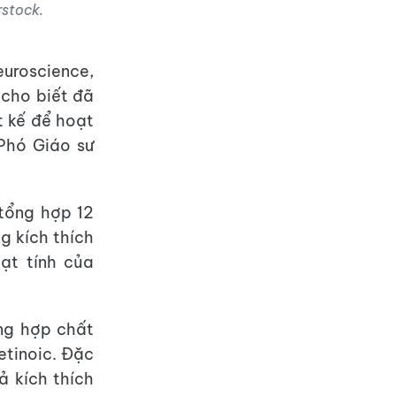
rstock.
euroscience,
 cho biết đã
t kế để hoạt
Phó Giáo sư
tổng hợp 12
g kích thích
oạt tính của
ng hợp chất
retinoic. Đặc
ả kích thích