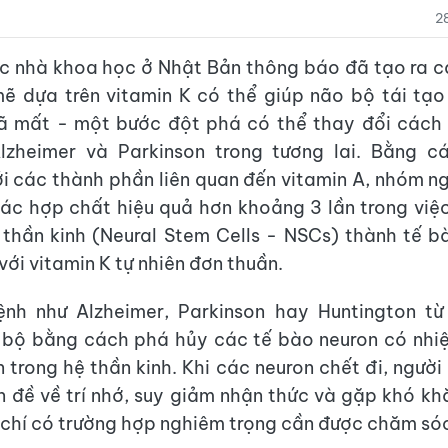
2
c nhà khoa học ở Nhật Bản thông báo đã tạo ra 
ẽ dựa trên vitamin K có thể giúp não bộ tái tạo
ã mất - một bước đột phá có thể thay đổi cách 
lzheimer và Parkinson trong tương lai. Bằng c
ới các thành phần liên quan đến vitamin A, nhóm n
các hợp chất hiệu quả hơn khoảng 3 lần trong việ
thần kinh (Neural Stem Cells - NSCs) thành tế b
với vitamin K tự nhiên đơn thuần.
nh như Alzheimer, Parkinson hay Huntington từ
 bộ bằng cách phá hủy các tế bào neuron có nhiệ
n trong hệ thần kinh. Khi các neuron chết đi, ngườ
 đề về trí nhớ, suy giảm nhận thức và gặp khó kh
chí có trường hợp nghiêm trọng cần được chăm sóc 