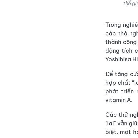
thể gi
Trong nghiê
các nhà ngh
thành công 
động tích 
Yoshihisa H
Để tăng cư
hợp chất “l
phát triển 
vitamin A.
Các thử ng
"lai" vẫn gi
biệt, một h