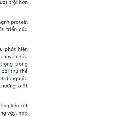
ượt trội hơn
ạnh protein
t triển của
u phát hiện
 chuyển hóa
trọng trong
 bởi thụ thể
oạt động của
 thường xuất
ng liên kết
ững vậy, hợp