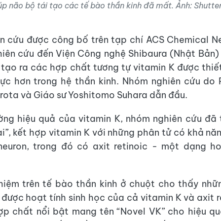
úp não bộ tái tạo các tế bào thần kinh đã mất. Ảnh: Shutte
n cứu được công bố trên tạp chí ACS Chemical N
iên cứu đến Viện Công nghệ Shibaura (Nhật Bản)
tạo ra các hợp chất tương tự vitamin K được thiế
cực hơn trong hệ thần kinh. Nhóm nghiên cứu do 
irota và Giáo sư Yoshitomo Suhara dẫn đầu.
ờng hiệu quả của vitamin K, nhóm nghiên cứu đã 
ai”, kết hợp vitamin K với những phân tử có khả năn
neuron, trong đó có axit retinoic - một dạng h
hiệm trên tế bào thần kinh ở chuột cho thấy nhữ
ữ được hoạt tính sinh học của cả vitamin K và axit 
ợp chất nổi bật mang tên “Novel VK” cho hiệu qu