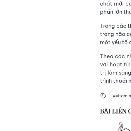
chất mới cò
phần lớn th
Trong các t
trong não c
một yếu tố q
Theo các nh
với hoạt t
trị lâm sàn
trình thoái 
#vitamin
BÀI LIÊN