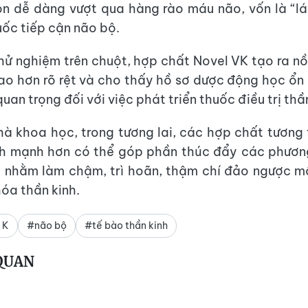
n dễ dàng vượt qua hàng rào máu não, vốn là “l
uốc tiếp cận não bộ.
hử nghiệm trên chuột, hợp chất Novel VK tạo ra 
ao hơn rõ rệt và cho thấy hồ sơ dược động học ổn 
uan trọng đối với việc phát triển thuốc điều trị thần
à khoa học, trong tương lai, các hợp chất tương 
ính mạnh hơn có thể góp phần thúc đẩy các phươn
g nhằm làm chậm, trì hoãn, thậm chí đảo ngược 
hóa thần kinh.
 K
#não bộ
#tế bào thần kinh
 QUAN