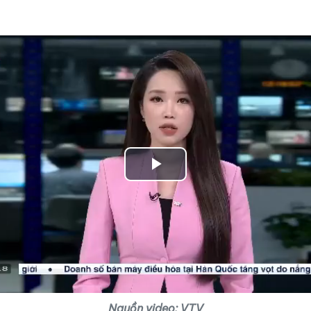
Play
Video
Nguồn video: VTV