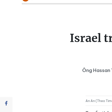
Israel 
Ông Hassan Y
An An (Theo Time