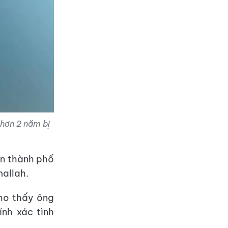
 hơn 2 năm bị
ần thành phố
mallah.
ho thấy ông
nh xác tình