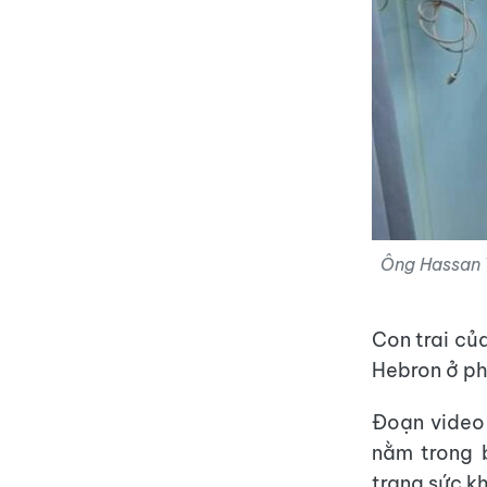
Ông Hassan Y
Con trai củ
Hebron ở ph
Đoạn video
nằm trong 
trạng sức kh