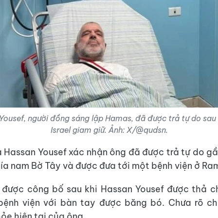
ousef, người đồng sáng lập Hamas, đã được trả tự do sau
Israel giam giữ. Ảnh: X/@qudsn.
a Hassan Yousef xác nhận ông đã được trả tự do g
ía nam Bờ Tây và được đưa tới một bệnh viện ở Ra
 được công bố sau khi Hassan Yousef được thả c
bệnh viện với bàn tay được băng bó. Chưa rõ chí
ỏe hiện tại của ông.