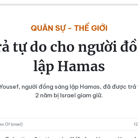
QUÂN SỰ - THẾ GIỚI
trả tự do cho người đ
lập Hamas
ousef, người đồng sáng lập Hamas, đã được trả 
2 năm bị Israel giam giữ.
s Of Israel)
1