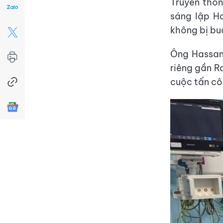
Truyền thôn
sáng lập Ha
không bị buộ
Ông Hassan,
riêng gần R
cuộc tấn cô