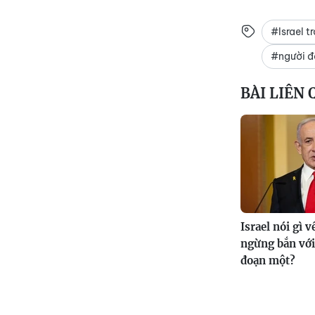
#Israel t
#người đ
BÀI LIÊN
Israel nói gì 
ngừng bắn với
đoạn một?