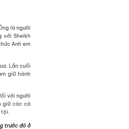
Ông là người
 với Sheikh
 chức Anh em
ua. Lần cuối
am giữ hành
ối với người
m giữ các cá
tội.
g trước đó ở