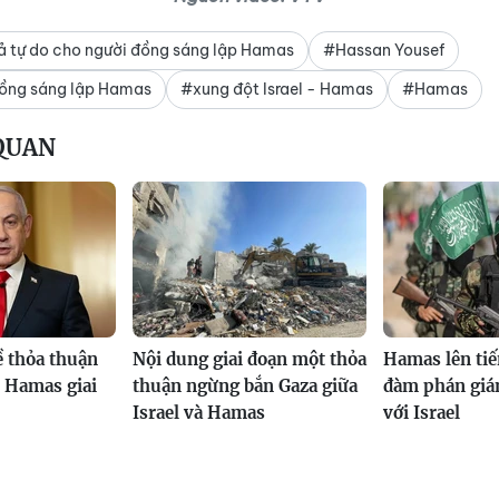
rả tự do cho người đồng sáng lập Hamas
#Hassan Yousef
ồng sáng lập Hamas
#xung đột Israel - Hamas
#Hamas
 QUAN
về thỏa thuận
Nội dung giai đoạn một thỏa
Hamas lên tiế
 Hamas giai
thuận ngừng bắn Gaza giữa
đàm phán gián
Israel và Hamas
với Israel