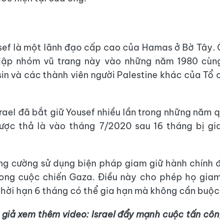
ef là một lãnh đạo cấp cao của Hamas ở Bờ Tây. 
lập nhóm vũ trang này vào những năm 1980 cùng
n và các thành viên người Palestine khác của Tổ
srael đã bắt giữ Yousef nhiều lần trong những năm q
ược thả là vào tháng 7/2020 sau 16 tháng bị gi
ăng cường sử dụng biện pháp giam giữ hành chính đ
rong cuộc chiến Gaza. Điều này cho phép họ gia
thời hạn 6 tháng có thể gia hạn mà không cần buộc 
 giả xem thêm video: Israel đẩy mạnh cuộc tấn côn