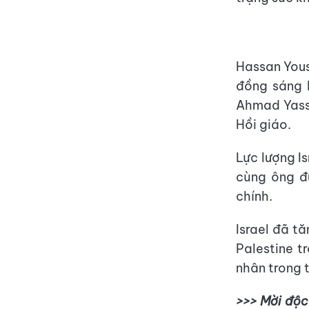
Hassan Yous
đồng sáng 
Ahmad Yassi
Hồi giáo.
Lực lượng I
cùng ông đ
chính.
Israel đã t
Palestine t
nhân trong 
>>> Mời độc