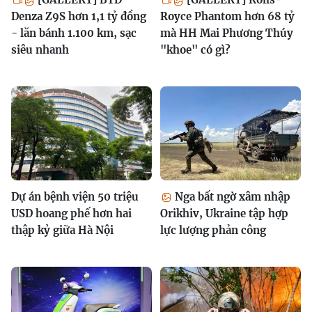
Denza Z9S hơn 1,1 tỷ đồng
Royce Phantom hơn 68 tỷ
- lăn bánh 1.100 km, sạc
mà HH Mai Phương Thúy
siêu nhanh
"khoe" có gì?
Dự án bệnh viện 50 triệu
Nga bất ngờ xâm nhập
USD hoang phế hơn hai
Orikhiv, Ukraine tập hợp
thập kỷ giữa Hà Nội
lực lượng phản công