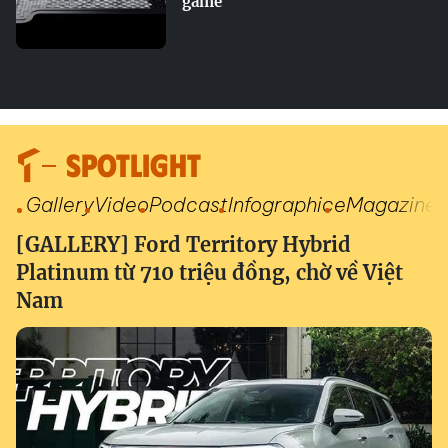
game
SPOTLIGHT
Gallery
Video
Podcast
Infographic
eMagazine
[GALLERY] Ford Territory Hybrid
Platinum từ 710 triệu đồng, chờ về Việt
Nam