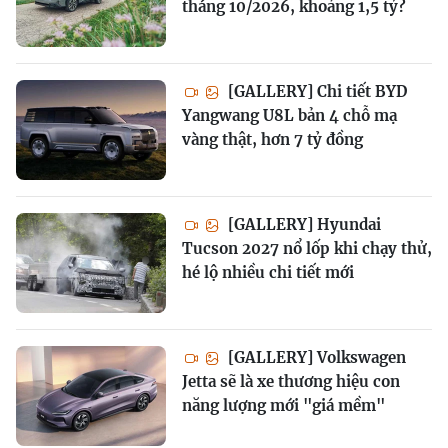
tháng 10/2026, khoảng 1,5 tỷ?
[GALLERY] Chi tiết BYD
Yangwang U8L bản 4 chỗ mạ
vàng thật, hơn 7 tỷ đồng
[GALLERY] Hyundai
Tucson 2027 nổ lốp khi chạy thử,
hé lộ nhiều chi tiết mới
[GALLERY] Volkswagen
Jetta sẽ là xe thương hiệu con
năng lượng mới "giá mềm"