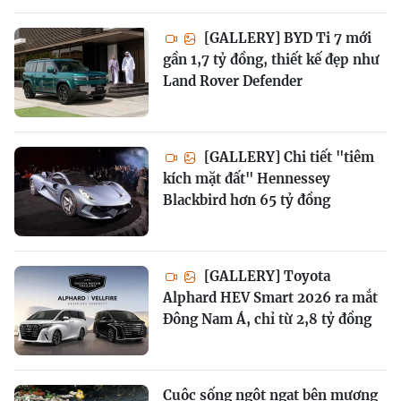
[GALLERY] BYD Ti 7 mới
gần 1,7 tỷ đồng, thiết kế đẹp như
Land Rover Defender
[GALLERY] Chi tiết "tiêm
kích mặt đất" Hennessey
Blackbird hơn 65 tỷ đồng
[GALLERY] Toyota
Alphard HEV Smart 2026 ra mắt
Đông Nam Á, chỉ từ 2,8 tỷ đồng
Cuộc sống ngột ngạt bên mương