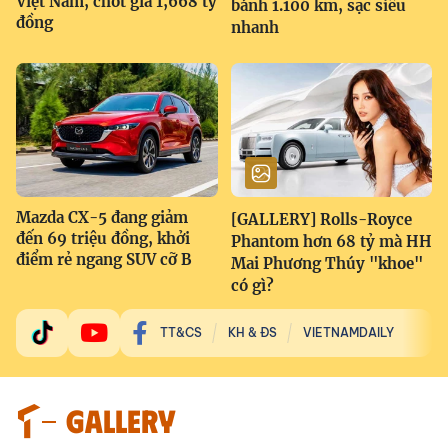
Việt Nam, chốt giá 1,668 tỷ
bánh 1.100 km, sạc siêu
đồng
nhanh
Mazda CX-5 đang giảm
[GALLERY] Rolls-Royce
đến 69 triệu đồng, khởi
Phantom hơn 68 tỷ mà HH
điểm rẻ ngang SUV cỡ B
Mai Phương Thúy "khoe"
có gì?
TT&CS
KH & ĐS
VIETNAMDAILY
GALLERY