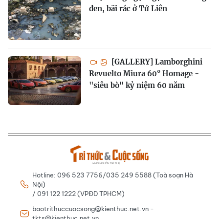
đen, bãi rác ở Tứ Liên
[GALLERY] Lamborghini
Revuelto Miura 60° Homage -
"siêu bò" kỷ niệm 60 năm
Hotline: 096 523 7756/035 249 5588 (Toà soạn Hà
Nội)
/ 091 122 1222 (VPĐD TPHCM)
baotrithuccuocsong@kienthuc.net.vn -
tkts@kienthuc.net.vn