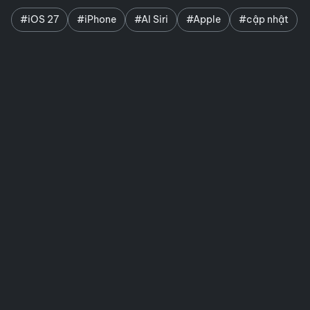
#iOS 27
#iPhone
#AI Siri
#Apple
#cập nhật