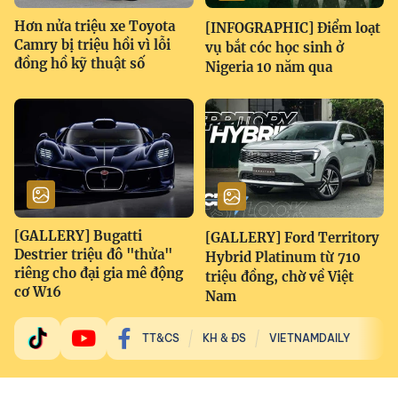
Hơn nửa triệu xe Toyota
[INFOGRAPHIC] Điểm loạt
Camry bị triệu hồi vì lỗi
vụ bắt cóc học sinh ở
đồng hồ kỹ thuật số
Nigeria 10 năm qua
[GALLERY] Bugatti
[GALLERY] Ford Territory
Destrier triệu đô "thửa"
Hybrid Platinum từ 710
riêng cho đại gia mê động
triệu đồng, chờ về Việt
cơ W16
Nam
TT&CS
KH & ĐS
VIETNAMDAILY