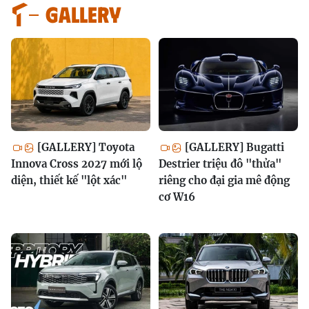
GALLERY
[GALLERY] Toyota
[GALLERY] Bugatti
Innova Cross 2027 mới lộ
Destrier triệu đô "thửa"
diện, thiết kế "lột xác"
riêng cho đại gia mê động
cơ W16