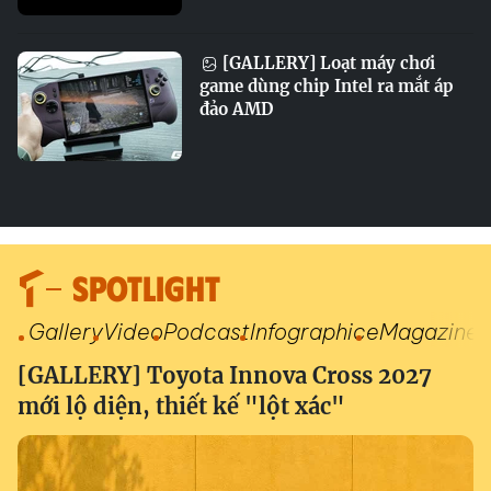
[GALLERY] Loạt máy chơi
game dùng chip Intel ra mắt áp
đảo AMD
SPOTLIGHT
Gallery
Video
Podcast
Infographic
eMagazine
[GALLERY] Toyota Innova Cross 2027
mới lộ diện, thiết kế "lột xác"