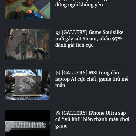
đứng ngồi không yên
[GALLERY] Game Soulslike
mới gây sốt Steam, nhận 97%
đánh giá tích cực
[GALLERY] MSI tung dàn
laptop AI cực chất, game thủ mê
mẩn
[GALLERY] iPhone Ultra sắp
có “vũ khí” biến thành máy chơi
game