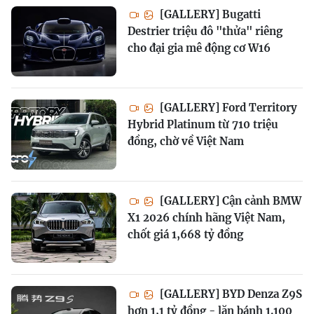
[GALLERY] Bugatti
Destrier triệu đô "thửa" riêng
cho đại gia mê động cơ W16
[GALLERY] Ford Territory
Hybrid Platinum từ 710 triệu
đồng, chờ về Việt Nam
[GALLERY] Cận cảnh BMW
X1 2026 chính hãng Việt Nam,
chốt giá 1,668 tỷ đồng
[GALLERY] BYD Denza Z9S
hơn 1,1 tỷ đồng - lăn bánh 1.100