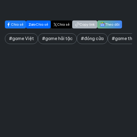
Chia sẻ
Chia sẻ
Chia sẻ
Copy link
Theo dõi
#game Việt
#game hải tặc
#đóng cửa
#game thủ