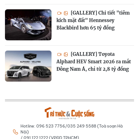
[GALLERY] Chi tiết "tiêm
kích mặt đất" Hennessey
Blackbird hơn 65 tỷ đồng
[GALLERY] Toyota
Alphard HEV Smart 2026 ra mắt
Đông Nam Á, chỉ từ 2,8 tỷ đồng
Hotline: 096 523 7756/035 249 5588 (Toà soạn Hà
Nội)
/ 091 122 1222 (VPĐD TPHCM)