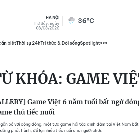
HÀ NỘI
36°C
Thứ Bảy, ngày
08/08/2026
cần biết
Thời sự 24h
Tri thức & Đời sống
Spotlight
TỪ KHÓA:
GAME VIỆ
LLERY] Game Việt 6 năm tuổi bất ngờ đón
ame thủ tiếc nuối
gắn bó với cộng đồng, một tựa game hải tặc đình đám tại Việt Nam bất
dừng phát hành, để lại nhiều tiếc nuối cho người chơi.