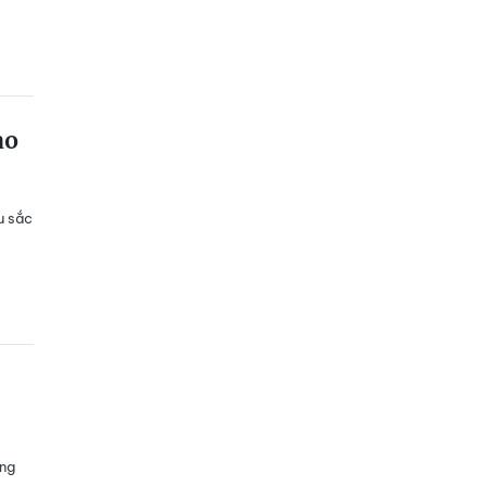
ảo
u sắc
ong