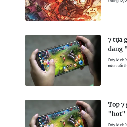
tháng 12/2
7 tựa 
đang 
Đây là nhữ
nửa cuối t
Top 7 
"hot" 
Đây là nhữ