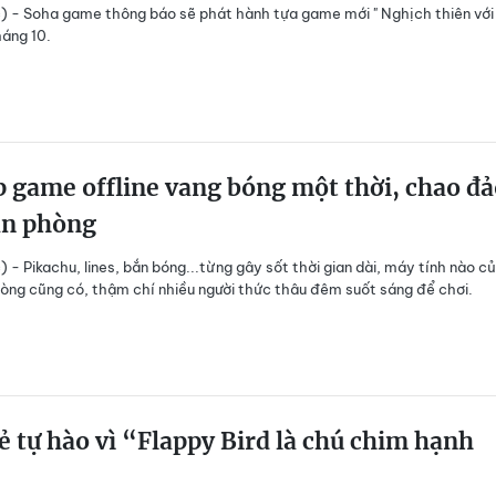
) - Soha game thông báo sẽ phát hành tựa game mới " Nghịch thiên với 
háng 10.
 game offline vang bóng một thời, chao đả
ăn phòng
) - Pikachu, lines, bắn bóng...từng gây sốt thời gian dài, máy tính nào c
òng cũng có, thậm chí nhiều người thức thâu đêm suốt sáng để chơi.
ẻ tự hào vì “Flappy Bird là chú chim hạnh