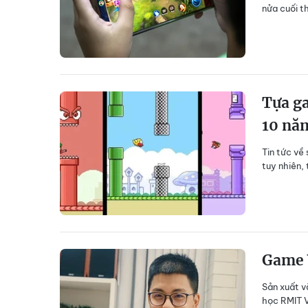
nửa cuối t
Tựa ga
10 nă
Tin tức về
tuy nhiên,
Game V
Sản xuất v
học RMIT V