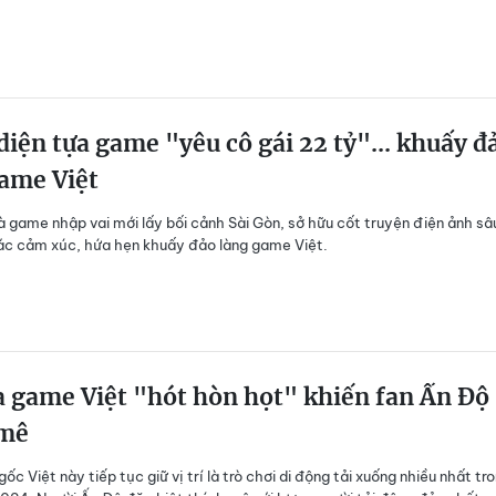
diện tựa game "yêu cô gái 22 tỷ"... khuấy đ
ame Việt
D là game nhập vai mới lấy bối cảnh Sài Gòn, sở hữu cốt truyện điện ảnh sâ
ác cảm xúc, hứa hẹn khuấy đảo làng game Việt.
a game Việt "hót hòn họt" khiến fan Ấn Độ
 mê
c Việt này tiếp tục giữ vị trí là trò chơi di động tải xuống nhiều nhất tr