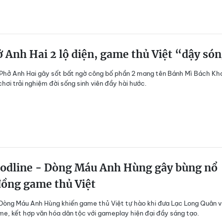
 Anh Hai 2 lộ diện, game thủ Việt “dậy só
Phở Anh Hai gây sốt bất ngờ công bố phần 2 mang tên Bánh Mì Bách Kh
chơi trải nghiệm đời sống sinh viên đầy hài hước.
odline - Dòng Máu Anh Hùng gây bùng nổ
đồng game thủ Việt
 Dòng Máu Anh Hùng khiến game thủ Việt tự hào khi đưa Lạc Long Quân 
e, kết hợp văn hóa dân tộc với gameplay hiện đại đầy sáng tạo.