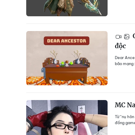
G
độc
Dear Ances
bão mạng x
MC Na
Từ “nụ hôn
đồng game