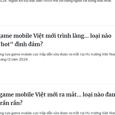
024. Người Ấn Độ đặc biệt thích mê với lượng người tải đông đảo nhất.
game mobile Việt mới trình làng... loại nào
"hot" đình đám?
ng tựa game mobile cực hấp dẫn vừa được ra mắt tại thị trường Việt N
háng 12 năm 2024.
game mobile Việt mới ra mắt... loại nào đa
rần rần?
ng tựa game mobile cực hấp dẫn vừa được ra mắt tại thị trường Việt N