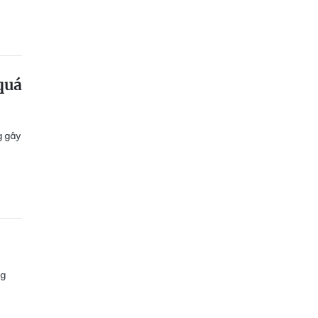
 quá
g gây
ng