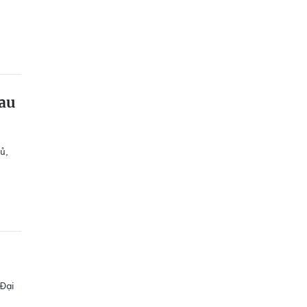
sau
ủ,
 Đại