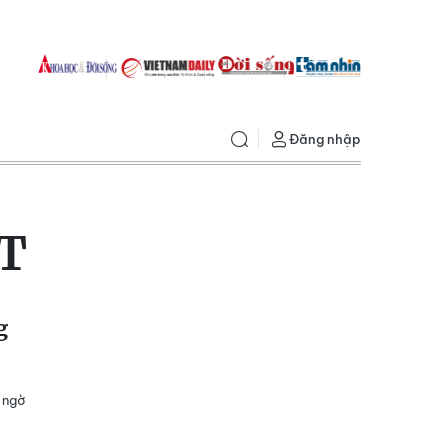
Đăng nhập
T
g
 ngờ