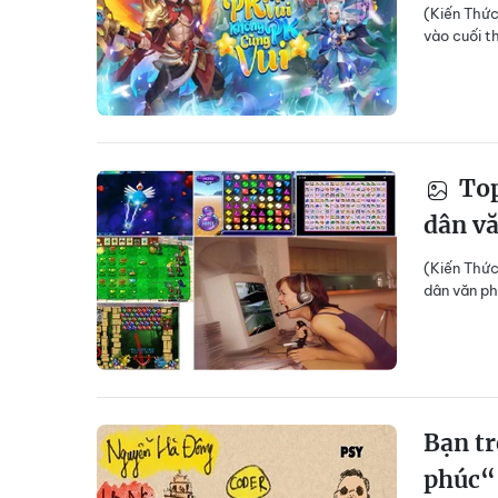
(Kiến Thức
vào cuối t
Top
dân v
(Kiến Thức
dân văn ph
Bạn tr
phúc“