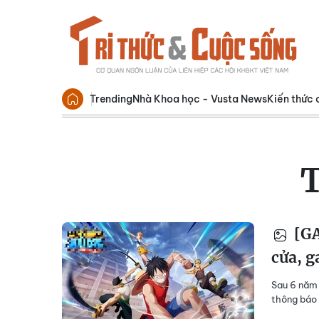
Trending
Nhà Khoa học - Vusta News
Kiến thức 
[GA
cửa, g
Sau 6 năm 
thông báo 