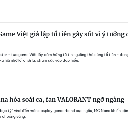
ame Việt giả lập tổ tiên gây sốt vì ý tưởng
tor - tựa game Việt lấy cảm hứng từ tín ngưỡng thờ cúng tổ tiên - đan
ã hội nhờ lối chơi lạ, chạm sâu vào đạo hiếu.
na hóa soái ca, fan VALORANT ngỡ ngàng
 bạc tỷ” viral đến màn cosplay genderbend cực ngầu, MC Nana khiến cộ
 choáng váng.