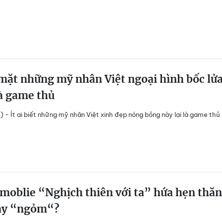
mặt những mỹ nhân Việt ngoại hình bốc lử
à game thủ
) - Ít ai biết những mỹ nhân Việt xinh đẹp nóng bỏng này lại là game thủ
.
moblie “Nghịch thiên với ta” hứa hẹn thă
ay “ngỏm“?