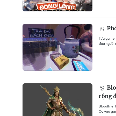
Phở
Tựa game 
đưa người 
Blo
cộng 
Bloodline:
Cơ vào gam