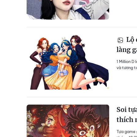
Lộ 
làng g
1 Million 
và tương t
Soi tự
thích
Tựa game gố