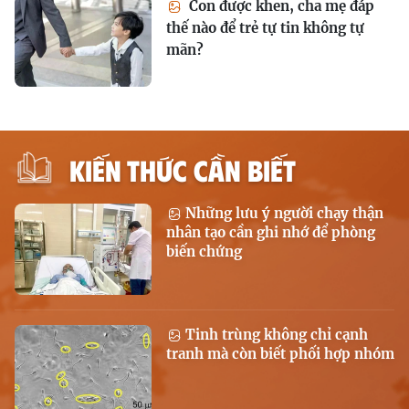
Con được khen, cha mẹ đáp
thế nào để trẻ tự tin không tự
mãn?
KIẾN THỨC CẦN BIẾT
Những lưu ý người chạy thận
nhân tạo cần ghi nhớ để phòng
biến chứng
Tinh trùng không chỉ cạnh
tranh mà còn biết phối hợp nhóm