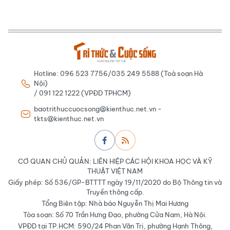
Hotline: 096 523 7756/035 249 5588 (Toà soạn Hà
Nội)
/ 091 122 1222 (VPĐD TPHCM)
baotrithuccuocsong@kienthuc.net.vn -
tkts@kienthuc.net.vn
CƠ QUAN CHỦ QUẢN: LIÊN HIỆP CÁC HỘI KHOA HỌC VÀ KỸ
THUẬT VIỆT NAM
Giấy phép: Số 536/GP-BTTTT ngày 19/11/2020 do Bộ Thông tin và
Truyền thông cấp.
Tổng Biên tập: Nhà báo Nguyễn Thị Mai Hương
Tòa soạn: Số 70 Trần Hưng Đạo, phường Cửa Nam, Hà Nội.
VPĐD tại TP.HCM: 590/24 Phan Văn Trị, phường Hạnh Thông,