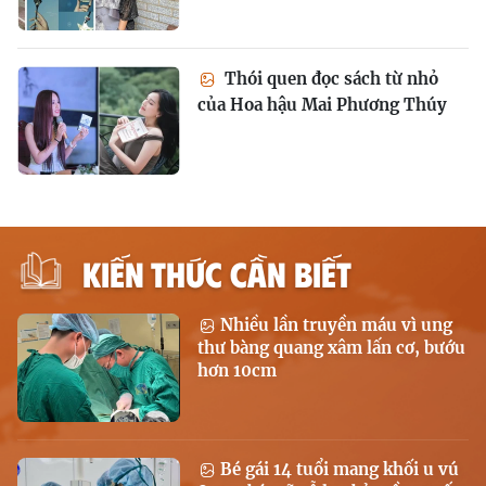
Thói quen đọc sách từ nhỏ
của Hoa hậu Mai Phương Thúy
KIẾN THỨC CẦN BIẾT
Nhiều lần truyền máu vì ung
thư bàng quang xâm lấn cơ, bướu
hơn 10cm
Bé gái 14 tuổi mang khối u vú