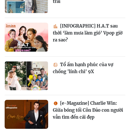
trai
[INFOGRAPHIC] H.A.T sau
thời ‘làm mưa làm gió’ Vpop giờ
ra sao?
Tổ ấm hạnh phúc của vợ
chồng 'lính chì' 9X
[e-Magazine] Charlie Win:
Giữa bóng tối Côn Đảo con người
vẫn tìm đến cái đẹp