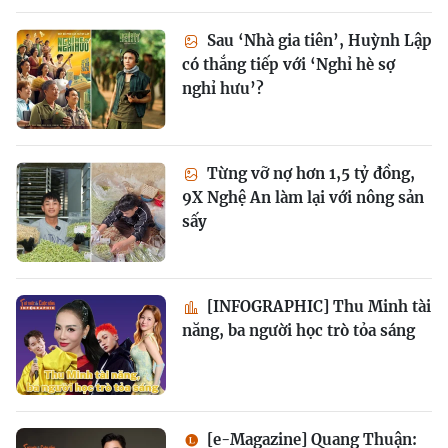
Sau ‘Nhà gia tiên’, Huỳnh Lập
có thắng tiếp với ‘Nghỉ hè sợ
nghỉ hưu’?
Từng vỡ nợ hơn 1,5 tỷ đồng,
9X Nghệ An làm lại với nông sản
sấy
[INFOGRAPHIC] Thu Minh tài
năng, ba người học trò tỏa sáng
[e-Magazine] Quang Thuận: