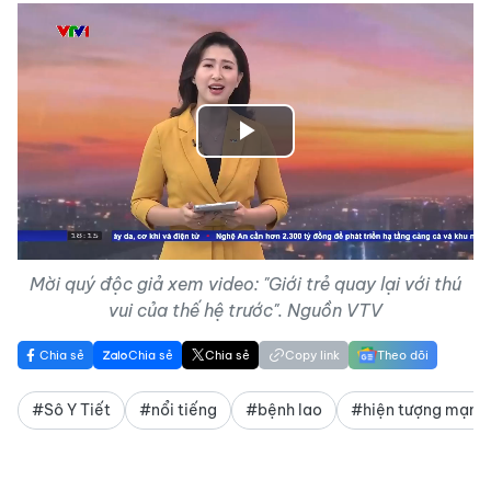
Play
Video
Mời quý độc giả xem video: "Giới trẻ quay lại với thú
vui của thế hệ trước". Nguồn VTV
Chia sẻ
Chia sẻ
Chia sẻ
Copy link
Theo dõi
#Sô Y Tiết
#nổi tiếng
#bệnh lao
#hiện tượng mạng