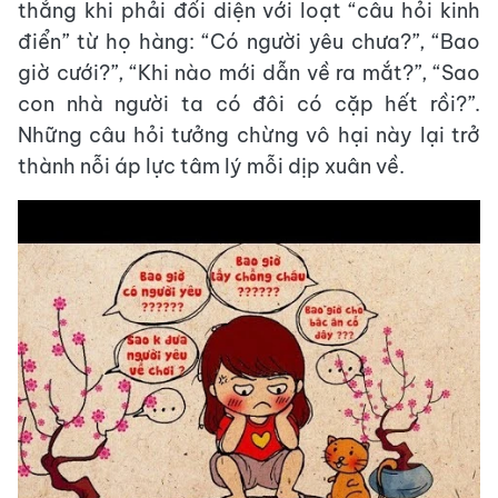
thẳng khi phải đối diện với loạt “câu hỏi kinh
điển” từ họ hàng: “Có người yêu chưa?”, “Bao
giờ cưới?”, “Khi nào mới dẫn về ra mắt?”, “Sao
con nhà người ta có đôi có cặp hết rồi?”.
Những câu hỏi tưởng chừng vô hại này lại trở
thành nỗi áp lực tâm lý mỗi dịp xuân về.