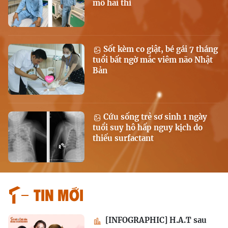
mổ hai thì
Sốt kèm co giật, bé gái 7 tháng
tuổi bất ngờ mắc viêm não Nhật
Bản
Cứu sống trẻ sơ sinh 1 ngày
tuổi suy hô hấp nguy kịch do
thiếu surfactant
Tin mới
[INFOGRAPHIC] H.A.T sau