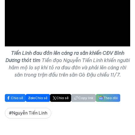
Tiến Linh đau đớn lên cáng ra sân khiến CĐV Bình
Dương thót tim
Tiền đạo Nguyễn Tiến Linh khiến người
hâm mộ lo sợ khi tỏ ra đau đớn và phải lên cáng rời
sân trong trận đấu trên sân Gò Đậu chiều 11/7.
Chia sẻ
Chia sẻ
Chia sẻ
Copy link
Theo dõi
#Nguyễn Tiến Linh