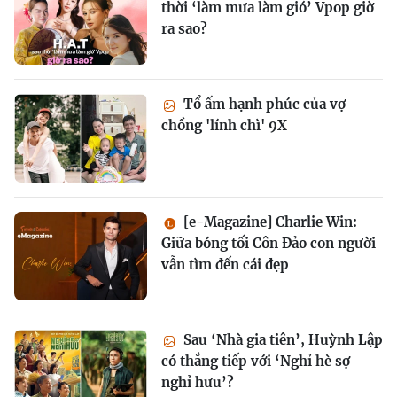
thời ‘làm mưa làm gió’ Vpop giờ
ra sao?
Tổ ấm hạnh phúc của vợ
chồng 'lính chì' 9X
[e-Magazine] Charlie Win:
Giữa bóng tối Côn Đảo con người
vẫn tìm đến cái đẹp
Sau ‘Nhà gia tiên’, Huỳnh Lập
có thắng tiếp với ‘Nghỉ hè sợ
nghỉ hưu’?