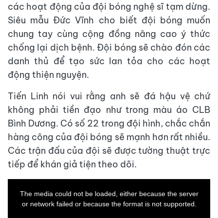
các hoạt động của đội bóng nghệ sĩ tạm dừng.
Siêu mẫu Đức Vĩnh cho biết đội bóng muốn
chung tay cùng cộng đồng nâng cao ý thức
chống lại dịch bệnh. Đội bóng sẽ chào đón các
danh thủ để tạo sức lan tỏa cho các hoạt
động thiện nguyện.
Tiến Linh nói vui rằng anh sẽ đá hậu vệ chứ
không phải tiền đạo như trong màu áo CLB
Bình Dương. Có số 22 trong đội hình, chắc chắn
hàng công của đội bóng sẽ mạnh hơn rất nhiều.
Các trận đấu của đội sẽ được tường thuật trực
tiếp để khán giả tiện theo dõi.
This
is
a
The media could not be loaded, either because the server
modal
window.
or network failed or because the format is not supported.