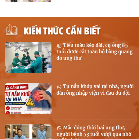
KIẾN THỨC CẦN BIẾT
Tiểu máu kéo dài, cụ ông 85
tuổi được cắt toàn bộ bàng quang
do ung thư
Tự nắn khớp vai tại nhà, người
đàn ông nhập viện vì đau dữ dội
Mắc đồng thời hai ung thư,
người bệnh 73 tuổi vượt qua nhờ