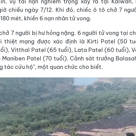
in, vụ tai nạn nghiêm trọng xảy ra tại Kalwan, 
iờ chiều ngày 7/12. Khi đó, chiếc ô tô chở 7 ngư
 180 mét, khiến 6 nạn nhân tử vong.
chở 7 người bị hư hỏng nặng. 6 người tử vong tại c
 thiệt mạng được xác định là Kirti Patel (50 tu
ổi), Vitthal Patel (65 tuổi), Lata Patel (60 tuổi),
à Maniben Patel (70 tuổi). Cảnh sát trưởng Balasa
g tác cứu hộ", một quan chức cho biết.