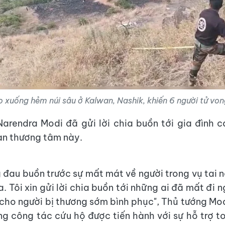
o xuống hẻm núi sâu ở Kalwan, Nashik, khiến 6 người tử vo
arendra Modi đã gửi lời chia buồn tới gia đình 
nạn thương tâm này.
g đau buồn trước sự mất mát về người trong vụ tai n
 Tôi xin gửi lời chia buồn tới những ai đã mất đi 
cho người bị thương sớm bình phục", Thủ tướng Mod
ng công tác cứu hộ được tiến hành với sự hỗ trợ t