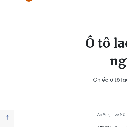
Ô tô l
ng
Chiếc ô tô l
An An (Theo ND