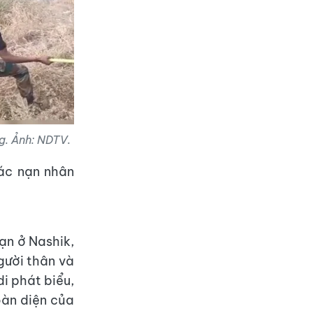
ng. Ảnh: NDTV.
các nạn nhân
ạn ở Nashik,
người thân và
i phát biểu,
oàn diện của