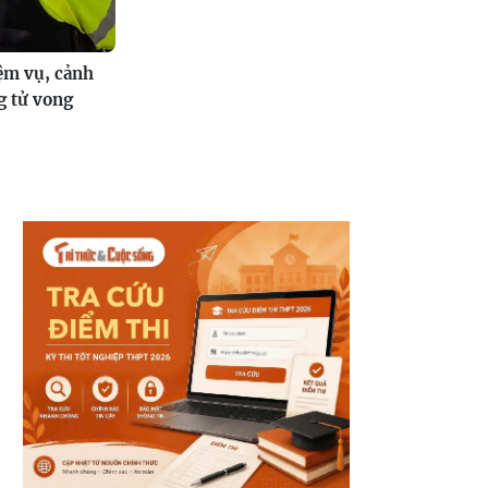
ệm vụ, cảnh
ng tử vong