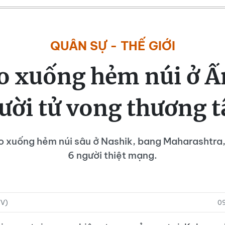
QUÂN SỰ - THẾ GIỚI
ao xuống hẻm núi ở Ấ
ười tử vong thương 
ao xuống hẻm núi sâu ở Nashik, bang Maharashtra,
6 người thiệt mạng.
TV)
0