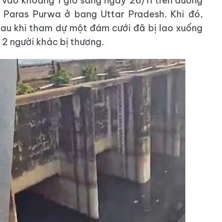
a vào khoảng 1 giờ sáng ngày 26/11 trên đường
 Paras Purwa ở bang Uttar Pradesh. Khi đó,
 sau khi tham dự một đám cưới đã bị lao xuống
 2 người khác bị thương.