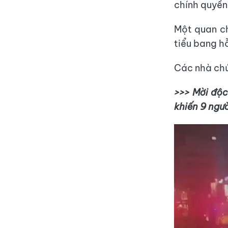
chính quyền
Một quan ch
tiểu bang h
Các nhà chứ
>>> Mời độc
khiến 9 ngườ