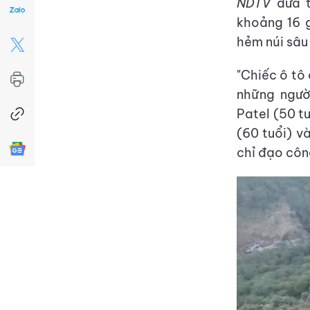
NDTV
đưa t
khoảng 16 g
hẻm núi sâu
"Chiếc ô tô 
những người
Patel (50 tu
(60 tuổi) v
chỉ đạo côn