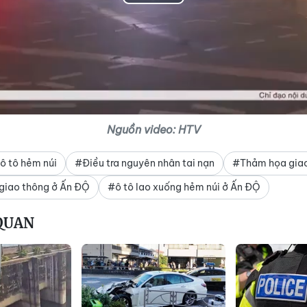
Play
Video
Nguồn video: HTV
ô tô hẻm núi
#Điều tra nguyên nhân tai nạn
#Thảm họa giao
 giao thông ở Ấn ĐỘ
#ô tô lao xuống hẻm núi ở Ấn ĐỘ
 QUAN