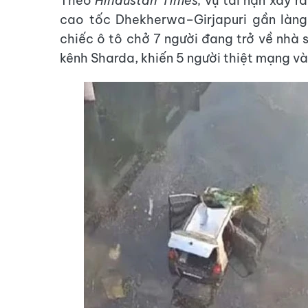
Theo
Hindustan Times,
vụ tai nạn xảy r
cao tốc Dhekherwa–Girjapuri gần làng
chiếc ô tô chở 7 người đang trở về nhà
kênh Sharda, khiến 5 người thiệt mạng và