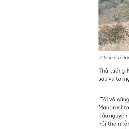
Chiếc ô tô la
Thủ tướng N
sau vụ tai 
"Tôi vô cùn
Maharashtra.
cầu nguyện 
nói thêm rằ