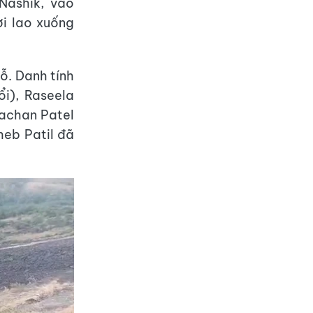
Nashik, vào
ời lao xuống
hỗ. Danh tính
ổi), Raseela
 Vachan Patel
heb Patil đã