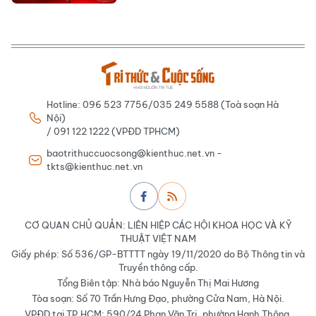
Hotline: 096 523 7756/035 249 5588 (Toà soạn Hà
Nội)
/ 091 122 1222 (VPĐD TPHCM)
baotrithuccuocsong@kienthuc.net.vn -
tkts@kienthuc.net.vn
CƠ QUAN CHỦ QUẢN: LIÊN HIỆP CÁC HỘI KHOA HỌC VÀ KỸ
THUẬT VIỆT NAM
Giấy phép: Số 536/GP-BTTTT ngày 19/11/2020 do Bộ Thông tin và
Truyền thông cấp.
Tổng Biên tập: Nhà báo Nguyễn Thị Mai Hương
Tòa soạn: Số 70 Trần Hưng Đạo, phường Cửa Nam, Hà Nội.
VPĐD tại TP.HCM: 590/24 Phan Văn Trị, phường Hạnh Thông,