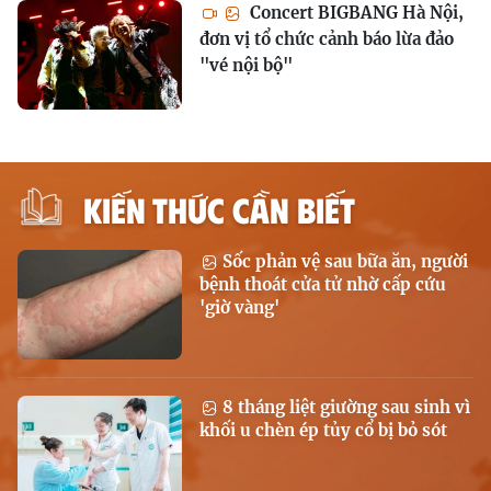
Concert BIGBANG Hà Nội,
đơn vị tổ chức cảnh báo lừa đảo
"vé nội bộ"
KIẾN THỨC CẦN BIẾT
Sốc phản vệ sau bữa ăn, người
bệnh thoát cửa tử nhờ cấp cứu
'giờ vàng'
8 tháng liệt giường sau sinh vì
khối u chèn ép tủy cổ bị bỏ sót