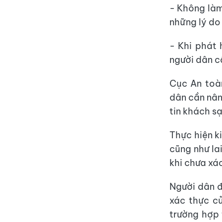
- Không làm
những lý do 
- Khi phát 
người dân c
Cục An toàn
dân cần nân
tin khách sạ
Thực hiện ki
cũng như la
khi chưa xá
Người dân đ
xác thực củ
trường hợp 