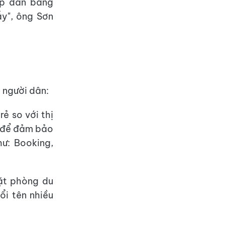
ấp dẫn bằng
ẫy", ông Sơn
 người dân:
ẻ so với thị
u để đảm bảo
hư: Booking,
đặt phòng du
ổi tên nhiều