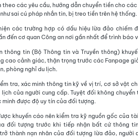
 theo các yêu cầu, hướng dẫn chuyển tiền cho các 
như sai cú pháp nhắn tin, bị treo tiền trên hệ thống.
hiện các trường hợp có dấu hiệu lừa đảo chiếm đ
ần đến cơ quan Công an nơi gần nhất để trình báo v
 thông tin (Bộ Thông tin và Truyền thông) khuy
g cao cảnh giác, thận trọng trước các Fanpage g
n, phòng nghỉ du lịch.
ểm tra, xác minh thông tin kỹ về vị trí, cơ sở vật c
i lịch của người cung cấp. Tuyệt đối không chuyển 
c minh được độ uy tín của đối tượng.
ược khuyến cáo nên kiểm tra kỹ nguồn gốc của tài
a đối tượng trước khi tiếp nhận bất cứ thông ti
trở thành nạn nhân của đối tượng lừa đảo, người