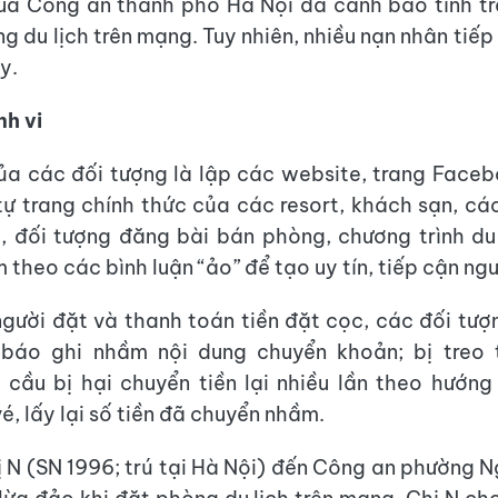
ua Công an thành phố Hà Nội đã cảnh báo tình t
g du lịch trên mạng. Tuy nhiên, nhiều nạn nhân tiế
y.
nh vi
a các đối tượng là lập các website, trang Face
tự trang chính thức của các resort, khách sạn, cá
ó, đối tượng đăng bài bán phòng, chương trình du 
theo các bình luận “ảo” để tạo uy tín, tiếp cận ng
người đặt và thanh toán tiền đặt cọc, các đối tượ
 báo ghi nhầm nội dung chuyển khoản; bị treo t
u cầu bị hại chuyển tiền lại nhiều lần theo hướn
é, lấy lại số tiền đã chuyển nhầm.
ị N (SN 1996; trú tại Hà Nội) đến Công an phường N