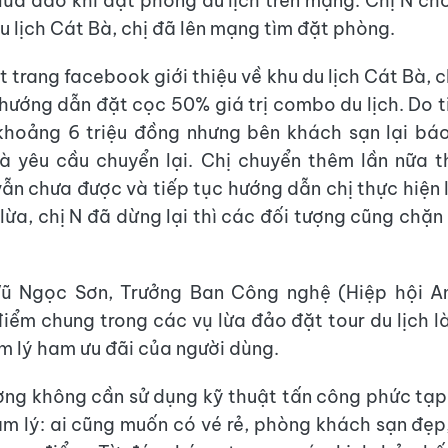
 lừa đảo khi đặt phòng du lịch trên mạng. Chị N cho
u lịch Cát Bà, chị đã lên mạng tìm đặt phòng.
 trang facebook giới thiệu về khu du lịch Cát Bà, 
 hướng dẫn đặt cọc 50% giá trị combo du lịch. Do ti
khoảng 6 triệu đồng nhưng bên khách sạn lại báo
à yêu cầu chuyển lại. Chị chuyển thêm lần nữa t
ẫn chưa được và tiếp tục hướng dẫn chị thực hiện l
lừa, chị N đã dừng lại thì các đối tượng cũng chặn
ũ Ngọc Sơn, Trưởng Ban Công nghệ (Hiệp hội A
điểm chung trong các vụ lừa đảo đặt tour du lịch là
m lý ham ưu đãi của người dùng.
ợng không cần sử dụng kỹ thuật tấn công phức tạp
m lý: ai cũng muốn có vé rẻ, phòng khách sạn đẹp,