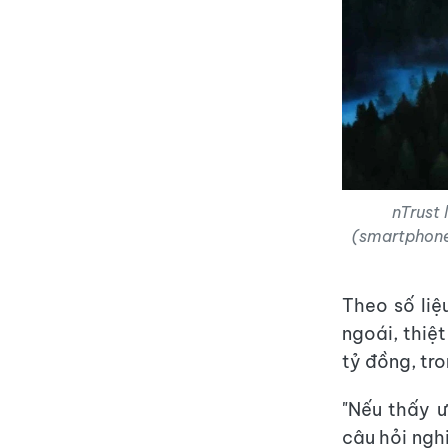
nTrust 
(smartphone)
Theo số liệ
ngoái, thiệt
tỷ đồng, tr
"Nếu thấy ư
câu hỏi ngh