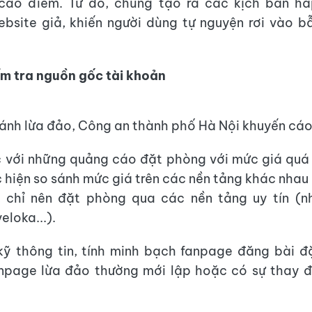
cao điểm. Từ đó, chúng tạo ra các kịch bản h
bsite giả, khiến người dùng tự nguyện rơi vào b
ểm tra nguồn gốc tài khoản
ánh lừa đảo, Công an thành phố Hà Nội khuyến cáo
 với những quảng cáo đặt phòng với mức giá quá r
c hiện so sánh mức giá trên các nền tảng khác nha
, chỉ nên đặt phòng qua các nền tảng uy tín (n
eloka...).
kỹ thông tin, tính minh bạch fanpage đăng bài 
anpage lừa đảo thường mới lập hoặc có sự thay đ