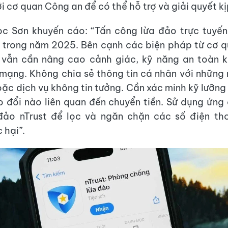
 cơ quan Công an để có thể hỗ trợ và giải quyết kị
c Sơn khuyến cáo: “Tấn công lừa đảo trực tuyến 
trong năm 2025. Bên cạnh các biện pháp từ cơ q
 vẫn cần nâng cao cảnh giác, kỹ năng an toàn k
mạng. Không chia sẻ thông tin cá nhân với những
oặc dịch vụ không tin tưởng. Cần xác minh kỹ lưỡng
o đổi nào liên quan đến chuyển tiền. Sử dụng ứn
đảo nTrust để lọc và ngăn chặn các số điện tho
 hại”.