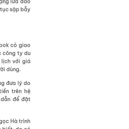
rạng lừa đảo
p tục sập bẫy
book có giao
c công ty du
lịch với giá
ười dùng.
ng đưa lý do
iền trên hệ
g dẫn để đặt
gọc Hà trình