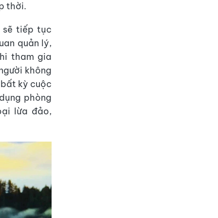
p thời.
sẽ tiếp tục
uan quản lý,
hi tham gia
 người không
 bất kỳ cuộc
g dụng phòng
ại lừa đảo,