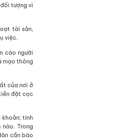
đối tượng vì
oạt tài sản,
ụ việc.
ến cáo người
iả mạo thông
hất của nơi ở
tiền đặt cọc
 khoản; tính
n nào. Trong
 dân cần báo