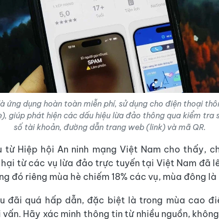
là ứng dụng hoàn toàn miễn phí, sử dụng cho điện thoại th
, giúp phát hiện các dấu hiệu lừa đảo thông qua kiểm tra s
số tài khoản, đường dẫn trang web (link) và mã QR.
u từ Hiệp hội An ninh mạng Việt Nam cho thấy, c
 hại từ các vụ lừa đảo trực tuyến tại Việt Nam đã l
ong đó riêng mùa hè chiếm 18% các vụ, mùa đông là
u đãi quá hấp dẫn, đặc biệt là trong mùa cao đ
i vấn. Hãy xác minh thông tin từ nhiều nguồn, không