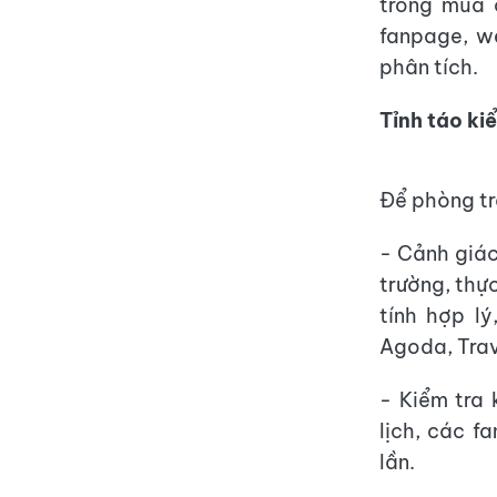
trong mùa 
fanpage, we
phân tích.
Tỉnh táo ki
Để phòng tr
- Cảnh giác
trường, thự
tính hợp lý
Agoda, Trav
- Kiểm tra 
lịch, các f
lần.