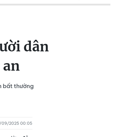
ười dân
 an
n bất thường
/09/2025 00:05