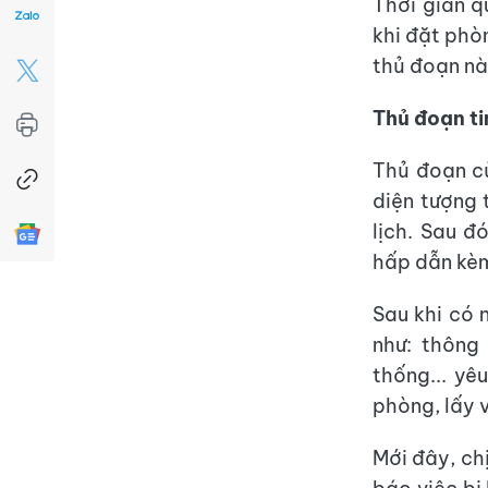
Thời gian q
khi đặt phòn
thủ đoạn nà
Thủ đoạn ti
Thủ đoạn củ
diện tượng 
lịch. Sau đ
hấp dẫn kèm 
Sau khi có 
như: thông
thống... yê
phòng, lấy v
Mới đây, ch