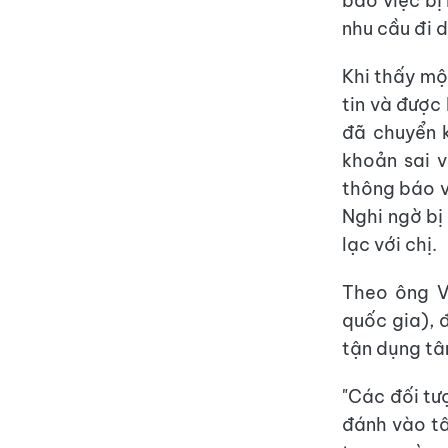
báo việc bị
nhu cầu đi d
Khi thấy một
tin và được
đã chuyển 
khoản sai v
thông báo v
Nghi ngờ bị 
lạc với chị.
Theo ông V
quốc gia), 
tận dụng tâ
"Các đối tư
đánh vào tâ