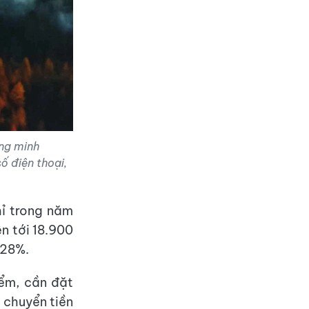
ông minh
ố điện thoại,
hỉ trong năm
ên tới 18.900
 28%.
iểm, cần đặt
 chuyển tiền