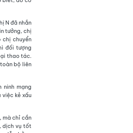
 biết, do có
chị N đã nhắn
n tưởng, chị
 chị chuyển
hì đối tượng
ại thao tác.
 toàn bộ liên
n ninh mạng
 việc kẻ xấu
, mà chỉ cần
 dịch vụ tốt