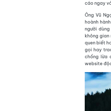
cáo ngay với
Ông Vũ Ngọ
hoành hành 
người dùng
không gian 
quen biết h
gọi hay tra
chống lừa 
website độc