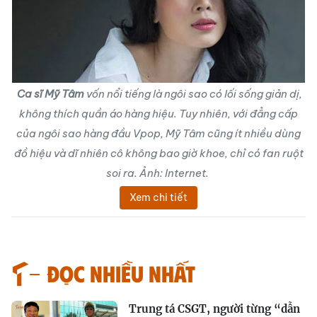
Ca sĩ Mỹ Tâm
vốn nổi tiếng là ngôi sao có lối sống giản dị,
không thích quần áo hàng hiệu. Tuy nhiên, với đẳng cấp
của ngôi sao hàng đầu Vpop, Mỹ Tâm cũng ít nhiều dùng
đồ hiệu và dĩ nhiên cô không bao giờ khoe, chỉ có fan ruột
soi ra. Ảnh: Internet.
Xem chi tiết
Đọc nhiều nhất
Trung tá CSGT, người từng “dẫn