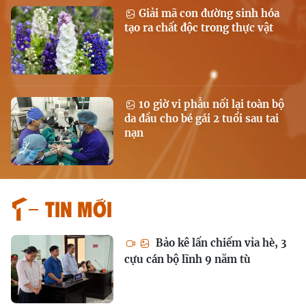
Giải mã con đường sinh hóa
tạo ra chất độc trong thực vật
10 giờ vi phẫu nối lại toàn bộ
da đầu cho bé gái 2 tuổi sau tai
nạn
Tin mới
Bảo kê lấn chiếm vỉa hè, 3
cựu cán bộ lĩnh 9 năm tù