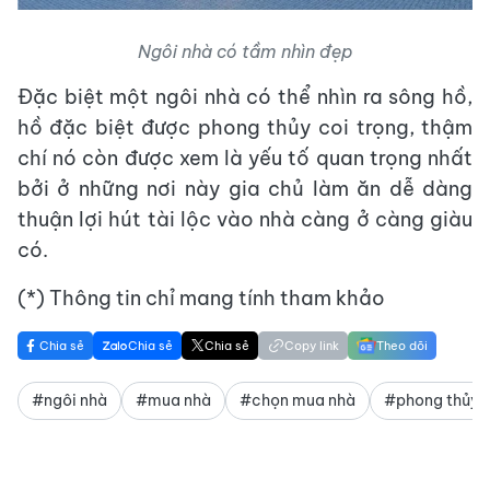
Ngôi nhà có tầm nhìn đẹp
Đặc biệt một ngôi nhà có thể nhìn ra sông hồ,
hồ đặc biệt được phong thủy coi trọng, thậm
chí nó còn được xem là yếu tố quan trọng nhất
bởi ở những nơi này gia chủ làm ăn dễ dàng
thuận lợi hút tài lộc vào nhà càng ở càng giàu
có.
(*) Thông tin chỉ mang tính tham khảo
Chia sẻ
Chia sẻ
Chia sẻ
Copy link
Theo dõi
#ngôi nhà
#mua nhà
#chọn mua nhà
#phong thủy 