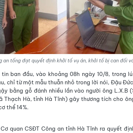
an tống đạt quyết định khởi tố vụ án, khởi tố bị can đối v
tin ban đầu, vào khoảng 08h ngày 10/8, trong l
au, chỉ từ một mẫu thuẫn nhỏ trong lời nói, Đậu Đứ
ậy bằng gỗ đánh nhiều lần vào người ông L.X.B (
xã Thạch Hà, tỉnh Hà Tĩnh) gây thương tích cho ông 
cơ thể 14%.
Cơ quan CSĐT Công an tỉnh Hà Tĩnh ra quyết địn