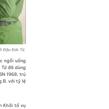
ới Đậu Đức Tứ.
úc ngồi uống
c Tứ đã dùng
SN 1968, trú
B. với tỷ lệ
h Khởi tố vụ