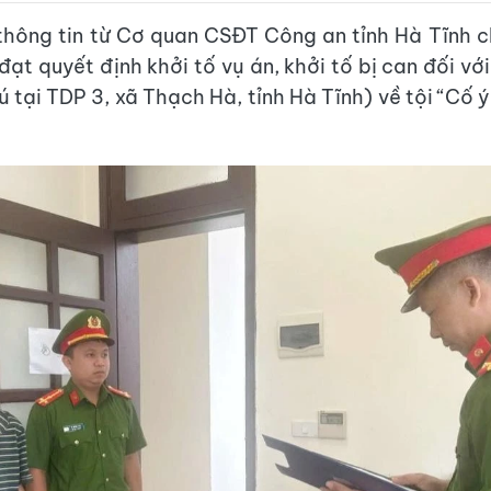
thông tin từ Cơ quan CSĐT Công an tỉnh Hà Tĩnh c
đạt quyết định khởi tố vụ án, khởi tố bị can đối v
ú tại TDP 3, xã Thạch Hà, tỉnh Hà Tĩnh) về tội “Cố