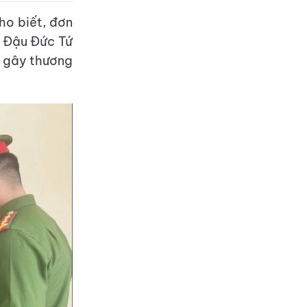
ho biết, đơn
ới Đậu Đức Tứ
 ý gây thương