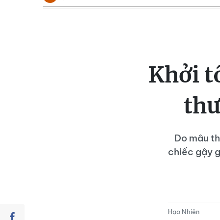
Khởi t
thư
Do mâu th
chiếc gậy g
Hạo Nhiên