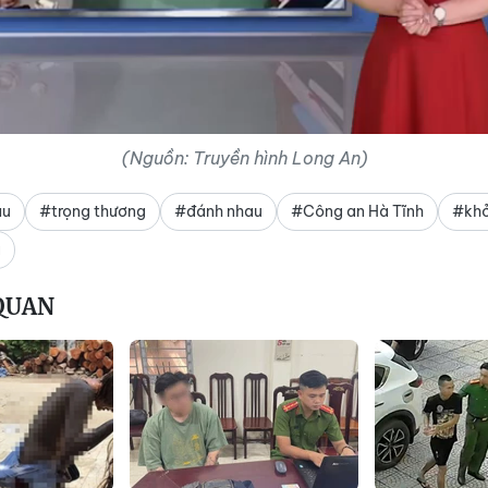
Video
(Nguồn: Truyền hình Long An)
ậu
#trọng thương
#đánh nhau
#Công an Hà Tĩnh
#khở
a
 QUAN