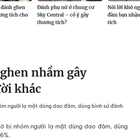
 đánh ghen
Đánh phụ nữ ở chung cư
Nói lời khó n
ng tích cho
Sky Central – cố ý gây
đâm bạn nhậu
thương tích?
tích
 ghen nhầm gây
ời khác
nhóm người lạ mặt dùng dao đâm, dùng bình sứ đánh
ngờ bị nhóm người lạ mặt dùng dao đâm, dùng
26%.