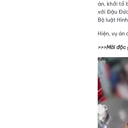
án, khởi tố
với Đậu Đức
Bộ luật Hình
Hiện, vụ án 
>>>Mời độc 