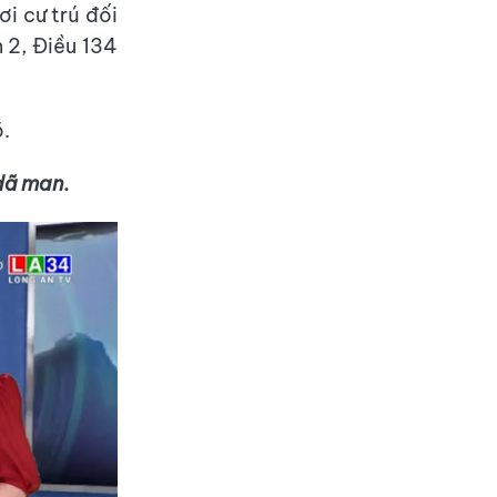
i cư trú đối
 2, Điều 134
õ.
dã man.