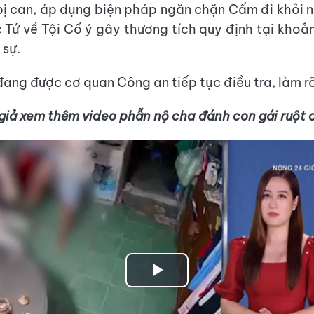
 bị can, áp dụng biện pháp ngăn chặn Cấm đi khỏi nơ
 Tứ về Tội Cố ý gây thương tích quy định tại khoản
 sự.
đang được cơ quan Công an tiếp tục điều tra, làm r
giả xem thêm video p
hẫn nộ cha đánh con gái ruột 
Play