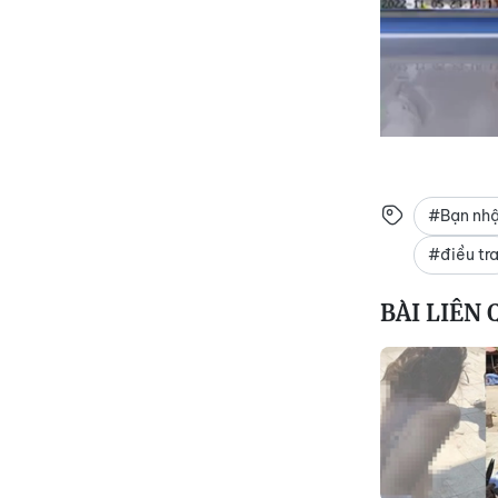
#Bạn nh
#điều tr
BÀI LIÊN