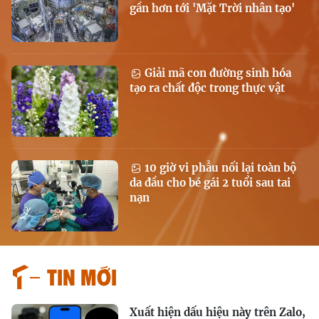
gần hơn tới 'Mặt Trời nhân tạo'
Giải mã con đường sinh hóa
tạo ra chất độc trong thực vật
10 giờ vi phẫu nối lại toàn bộ
da đầu cho bé gái 2 tuổi sau tai
nạn
Tin mới
Xuất hiện dấu hiệu này trên Zalo,