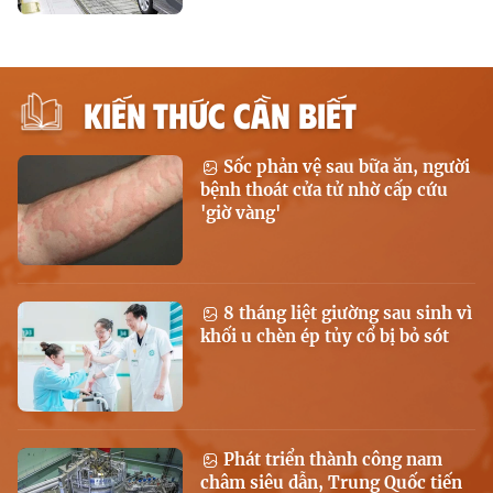
KIẾN THỨC CẦN BIẾT
Sốc phản vệ sau bữa ăn, người
bệnh thoát cửa tử nhờ cấp cứu
'giờ vàng'
8 tháng liệt giường sau sinh vì
khối u chèn ép tủy cổ bị bỏ sót
Phát triển thành công nam
châm siêu dẫn, Trung Quốc tiến