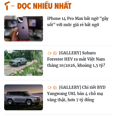
Đọc nhiều nhất
iPhone 14 Pro Max bất ngờ "gây
sốt" với mức giá rẻ bất ngờ
[GALLERY] Subaru
Forester HEV ra mắt Việt Nam
tháng 10/2026, khoảng 1,5 tỷ?
[GALLERY] Chi tiết BYD
Yangwang U8L bản 4 chỗ mạ
vàng thật, hơn 7 tỷ đồng