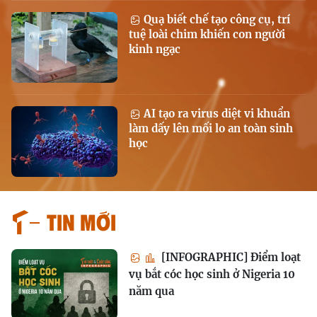
Quạ biết chế tạo công cụ, trí
tuệ loài chim khiến con người
kinh ngạc
AI tạo ra virus diệt vi khuẩn
làm dấy lên mối lo an toàn sinh
học
Tin mới
[INFOGRAPHIC] Điểm loạt
vụ bắt cóc học sinh ở Nigeria 10
năm qua