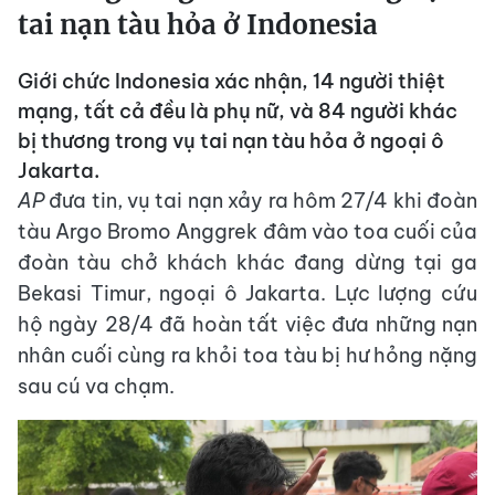
tai nạn tàu hỏa ở Indonesia
Giới chức Indonesia xác nhận, 14 người thiệt
mạng, tất cả đều là phụ nữ, và 84 người khác
bị thương trong vụ tai nạn tàu hỏa ở ngoại ô
Jakarta.
AP
đưa tin, vụ tai nạn xảy ra hôm 27/4 khi đoàn
tàu Argo Bromo Anggrek đâm vào toa cuối của
đoàn tàu chở khách khác đang dừng tại ga
Bekasi Timur, ngoại ô Jakarta. Lực lượng cứu
hộ ngày 28/4 đã hoàn tất việc đưa những nạn
nhân cuối cùng ra khỏi toa tàu bị hư hỏng nặng
sau cú va chạm.