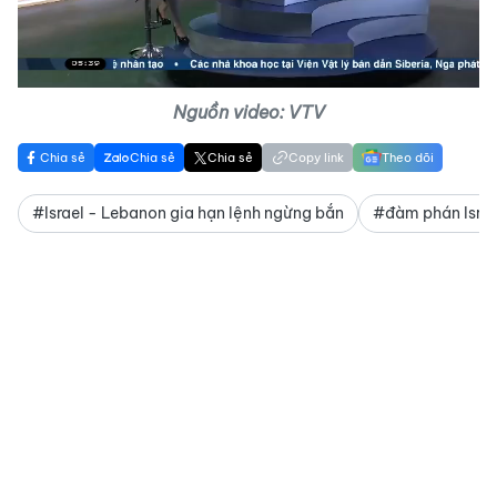
Video
Nguồn video: VTV
Chia sẻ
Chia sẻ
Chia sẻ
Copy link
Theo dõi
#Israel - Lebanon gia hạn lệnh ngừng bắn
#đàm phán Israe