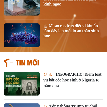
kinh ngạc
AI tạo ra virus diệt vi khuẩn
làm dấy lên mối lo an toàn sinh
học
Tin mới
[INFOGRAPHIC] Điểm loạt
vụ bắt cóc học sinh ở Nigeria 10
năm qua
Tổng thống Trump từ chối