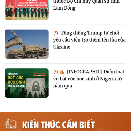
thuộc Bộ Chỉ huy quân sự tỉnh
Lâm Đồng
Tổng thống Trump từ chối
yêu cầu viện trợ thêm tên lửa của
Ukraine
[INFOGRAPHIC] Điểm loạt
vụ bắt cóc học sinh ở Nigeria 10
năm qua
KIẾN THỨC CẦN BIẾT