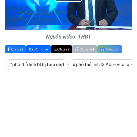
Play
Video
Nguồn video: THĐT
Chia sẻ
Chia sẻ
Chia sẻ
Copy link
Theo dõi
#phó thủ lĩnh IS bị tiêu diệt
#phó thủ lĩnh IS Abu-Bilal al-M