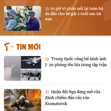
10 giờ vi phẫu nối lại toàn bộ
da đầu cho bé gái 2 tuổi sau tai
nạn
Tin mới
Trung Quốc công bố hình ảnh
J-20 phóng tên lửa trong tập trận
Quân đội Nga đang mở cửa
đánh chiếm đầu cầu vào
Kramatorsk