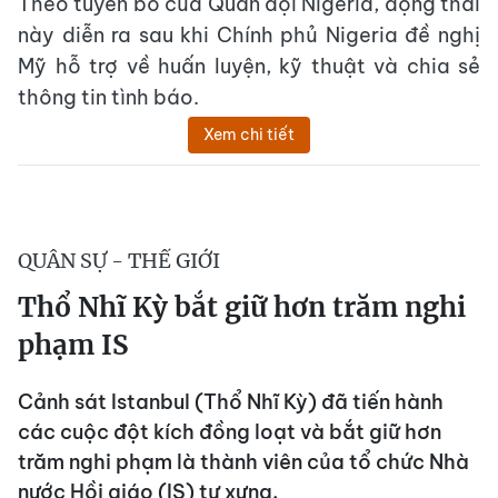
Theo tuyên bố của Quân đội Nigeria, động thái
này diễn ra sau khi Chính phủ Nigeria đề nghị
Mỹ hỗ trợ về huấn luyện, kỹ thuật và chia sẻ
thông tin tình báo.
Xem chi tiết
QUÂN SỰ - THẾ GIỚI
Thổ Nhĩ Kỳ bắt giữ hơn trăm nghi
phạm IS
Cảnh sát Istanbul (Thổ Nhĩ Kỳ) đã tiến hành
các cuộc đột kích đồng loạt và bắt giữ hơn
trăm nghi phạm là thành viên của tổ chức Nhà
nước Hồi giáo (IS) tự xưng.