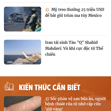
Mỹ treo thưởng 25 triệu USD
để bắt giữ trùm ma túy Mexico
Iran tái sinh Tàu "Q" Shahid
Mahdavi: Vũ khí cực độc từ Thế
chiến
KIẾN THỨC CẦN BIẾT
Sốc phản vệ sau bữa ăn, người
bệnh thoát cửa tử nhờ cấp cứu
'giờ vàng'