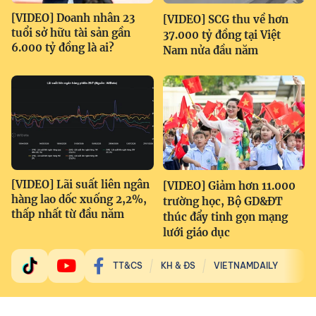
[VIDEO] Doanh nhân 23
[VIDEO] SCG thu về hơn
tuổi sở hữu tài sản gần
37.000 tỷ đồng tại Việt
6.000 tỷ đồng là ai?
Nam nửa đầu năm
[VIDEO] Lãi suất liên ngân
[VIDEO] Giảm hơn 11.000
hàng lao dốc xuống 2,2%,
trường học, Bộ GD&ĐT
thấp nhất từ đầu năm
thúc đẩy tinh gọn mạng
lưới giáo dục
TT&CS
KH & ĐS
VIETNAMDAILY