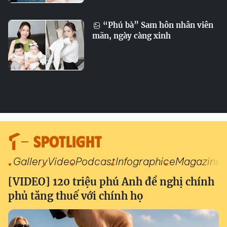
“Phú bà” Sam hôn nhân viên
mãn, ngày càng xinh
SPOTLIGHT
Gallery
Video
Podcast
Infographic
eMagazine
[VIDEO] 120 triệu phú Anh đề nghị chính
phủ tăng thuế với chính họ