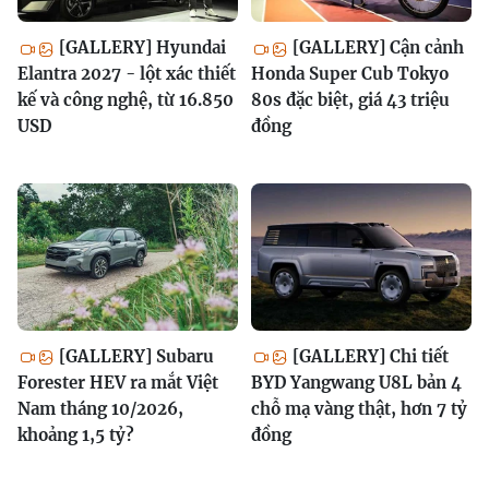
[GALLERY] Hyundai
[GALLERY] Cận cảnh
Elantra 2027 - lột xác thiết
Honda Super Cub Tokyo
kế và công nghệ, từ 16.850
80s đặc biệt, giá 43 triệu
USD
đồng
[GALLERY] Subaru
[GALLERY] Chi tiết
Forester HEV ra mắt Việt
BYD Yangwang U8L bản 4
Nam tháng 10/2026,
chỗ mạ vàng thật, hơn 7 tỷ
khoảng 1,5 tỷ?
đồng