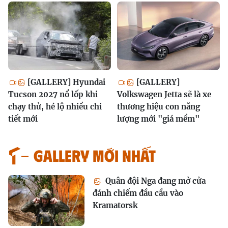
[GALLERY] Hyundai
[GALLERY]
Tucson 2027 nổ lốp khi
Volkswagen Jetta sẽ là xe
chạy thử, hé lộ nhiều chi
thương hiệu con năng
tiết mới
lượng mới "giá mềm"
GALLERY MỚI NHẤT
Quân đội Nga đang mở cửa
đánh chiếm đầu cầu vào
Kramatorsk