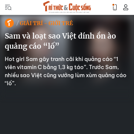
GIẢI TRÍ - GIỚI TRẺ
Sam và loạt sao Việt dính ồn ào
quảng cáo “lố”
Hot girl Sam gây tranh cãi khi quảng cáo “1
viên vitamin C bằng 1,3 kg táo”. Trước Sam,
nhiều sao Việt cũng vướng lùm xùm quảng cáo
“lố”.