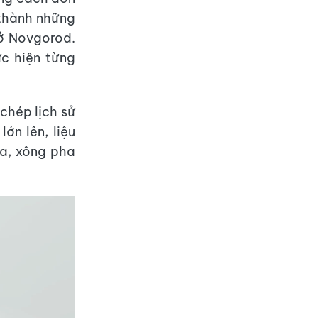
 thành những
ở Novgorod.
c hiện từng
chép lịch sử
ớn lên, liệu
ựa, xông pha