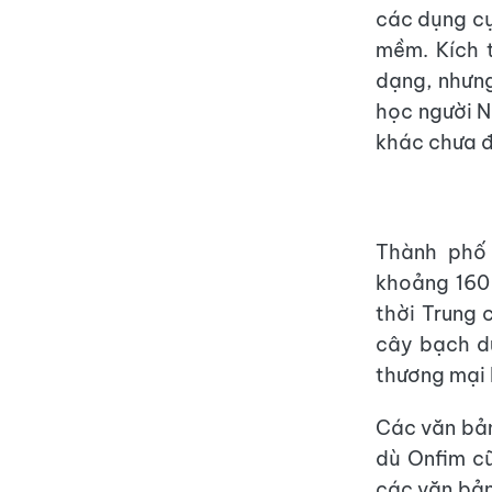
các dụng cụ
mềm. Kích 
dạng, nhưn
học người N
khác chưa đ
Thành phố 
khoảng 160 
thời Trung 
cây bạch d
thương mại 
Các văn bản
dù Onfim cũ
các văn bản