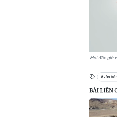
Mời độc giả x
#văn bản
BÀI LIÊN