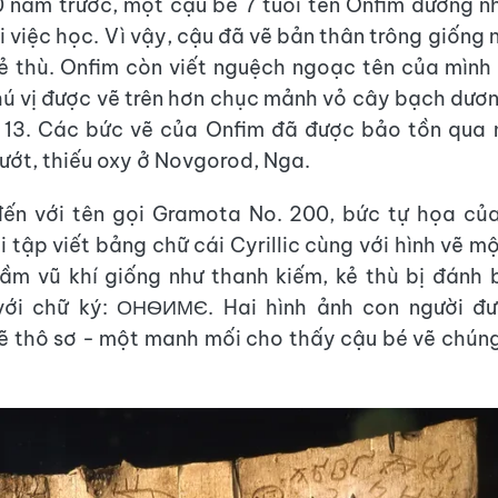
 năm trước, một cậu bé 7 tuổi tên Onfim dường n
 việc học. Vì vậy, cậu đã vẽ bản thân trông giống 
ẻ thù. Onfim còn viết nguệch ngoạc tên của mình
ú vị được vẽ trên hơn chục mảnh vỏ cây bạch dư
 13. Các bức vẽ của Onfim đã được bảo tồn qua 
ướt, thiếu oxy ở Novgorod, Nga.
đến với tên gọi Gramota No. 200, bức tự họa củ
 tập viết bảng chữ cái Cyrillic cùng với hình vẽ mộ
ầm vũ khí giống như thanh kiếm, kẻ thù bị đánh
với chữ ký: ОНѲИМЄ. Hai hình ảnh con người đ
ẽ thô sơ - một manh mối cho thấy cậu bé vẽ chún