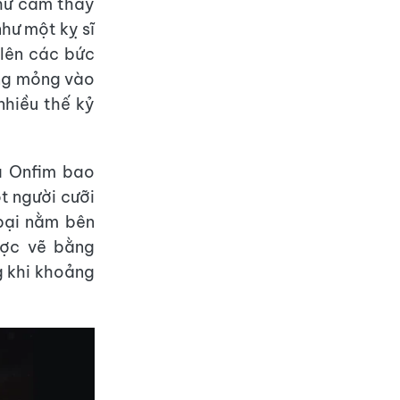
hư cảm thấy
như một kỵ sĩ
 lên các bức
ơng mỏng vào
nhiều thế kỷ
a Onfim bao
t người cưỡi
 bại nằm bên
ược vẽ bằng
g khi khoảng