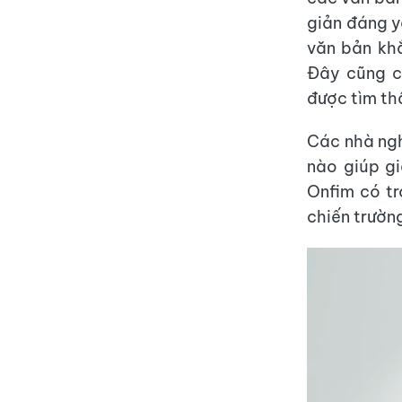
giản đáng y
văn bản kh
Đây cũng c
được tìm th
Các nhà ngh
nào giúp gi
Onfim có tr
chiến trường