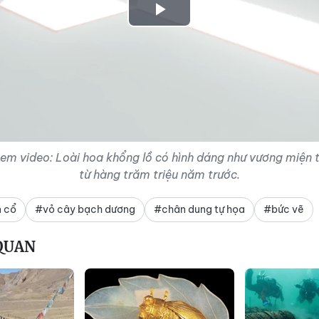
Play
Video
em video: Loài hoa khổng lồ có hình dáng như vương miện 
từ hàng trăm triệu năm trước.
 cổ
#vỏ cây bạch dương
#chân dung tự họa
#bức vẽ
 QUAN