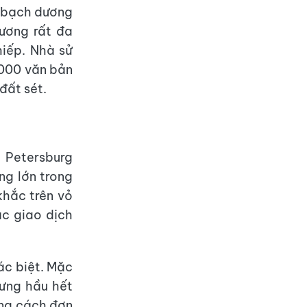
y bạch dương
ương rất đa
iếp. Nhà sử
.000 văn bản
đất sét.
 Petersburg
ng lớn trong
khắc trên vỏ
c giao dịch
ác biệt. Mặc
hưng hầu hết
ong cách đơn