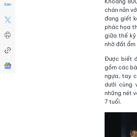
Khoảng 800
chán nản với
đang giết k
phác họa th
giữa thế kỷ
nhờ đất ẩm 
Được biết 
gồm các bài
ngựa, tay c
dưới cùng 
những nét v
7 tuổi.