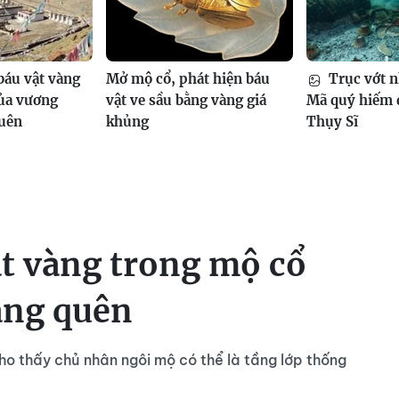
báu vật vàng
Mở mộ cổ, phát hiện báu
Trục vớt n
ủa vương
vật ve sầu bằng vàng giá
Mã quý hiếm d
quên
khủng
Thụy Sĩ
t vàng trong mộ cổ
ãng quên
ho thấy chủ nhân ngôi mộ có thể là tầng lớp thống