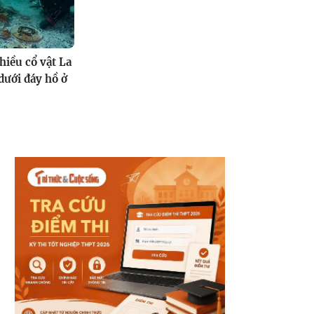
hiều cổ vật La
ưới đáy hồ ở