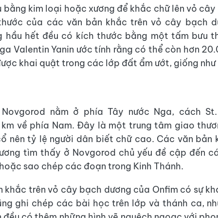
 bằng kim loại hoặc xương để khắc chữ lên vỏ câ
thước của các văn bản khắc trên vỏ cây bạch d
g hầu hết đều có kích thước bằng một tấm bưu th
ga Valentin Yanin ước tính rằng có thể còn hơn 20
ược khai quật trong các lớp đất ẩm ướt, giống như 
Novgorod nằm ở phía Tây nước Nga, cách St.
km về phía Nam. Đây là một trung tâm giao thươ
cổ nên tỷ lệ người dân biết chữ cao. Các văn bản 
ương tìm thấy ở Novgorod chủ yếu đề cập đến cá
hoặc sao chép các đoạn trong Kinh Thánh.
 khắc trên vỏ cây bạch dương của Onfim có sự kh
ng ghi chép các bài học trên lớp và thánh ca, n
 đều có thêm những hình vẽ nguệch ngoạc với ph