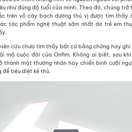
êu như đúng độ tuổi của mình. Theo đó, chúng trở
ắc trên vỏ cây bạch dương thú vị được tìm thấy 
ác tác phẩm nghệ thuật sớm nhất do trẻ em thự
ấy.
iên cứu chưa tìm thấy bất cứ bằng chứng hay ghi 
ải mã cuộc đời của Onfim. Không ai biết, sau khi l
ở thành một thương nhân hay chiến binh cưỡi ng
 để tiêu diệt kẻ thù.