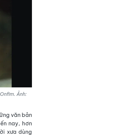
 Onfim. Ảnh:
hững văn bản
ến nay, hơn
ười xưa dùng