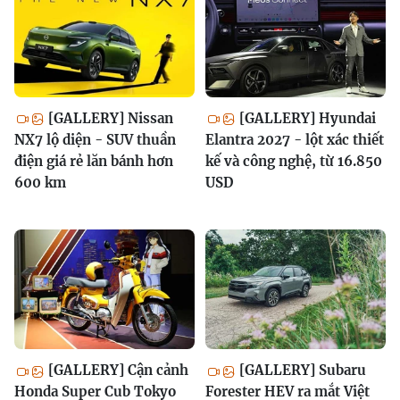
[GALLERY] Nissan
[GALLERY] Hyundai
NX7 lộ diện - SUV thuần
Elantra 2027 - lột xác thiết
điện giá rẻ lăn bánh hơn
kế và công nghệ, từ 16.850
600 km
USD
[GALLERY] Cận cảnh
[GALLERY] Subaru
Honda Super Cub Tokyo
Forester HEV ra mắt Việt