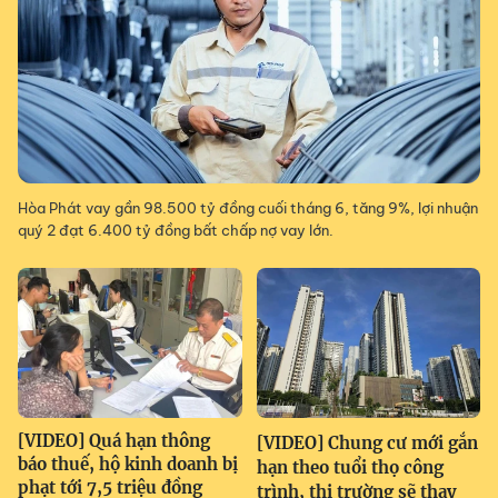
Hòa Phát vay gần 98.500 tỷ đồng cuối tháng 6, tăng 9%, lợi nhuận
quý 2 đạt 6.400 tỷ đồng bất chấp nợ vay lớn.
[VIDEO] Quá hạn thông
[VIDEO] Chung cư mới gắn
báo thuế, hộ kinh doanh bị
hạn theo tuổi thọ công
phạt tới 7,5 triệu đồng
trình, thị trường sẽ thay