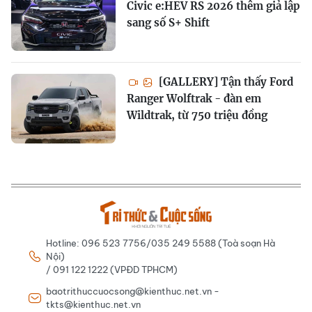
Civic e:HEV RS 2026 thêm giả lập
sang số S+ Shift
[GALLERY] Tận thấy Ford
Ranger Wolftrak - đàn em
Wildtrak, từ 750 triệu đồng
Hotline: 096 523 7756/035 249 5588 (Toà soạn Hà
Nội)
/ 091 122 1222 (VPĐD TPHCM)
baotrithuccuocsong@kienthuc.net.vn -
tkts@kienthuc.net.vn