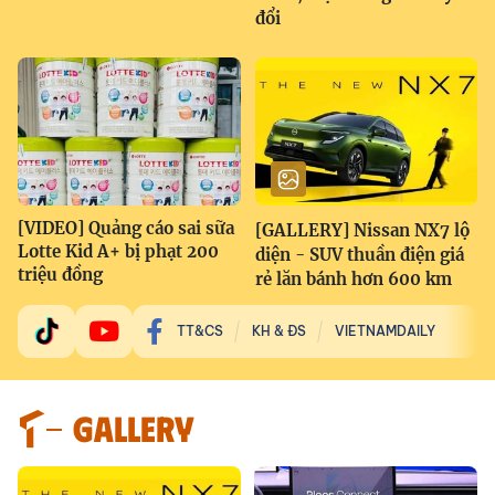
đổi
[VIDEO] Quảng cáo sai sữa
[GALLERY] Nissan NX7 lộ
Lotte Kid A+ bị phạt 200
diện - SUV thuần điện giá
triệu đồng
rẻ lăn bánh hơn 600 km
TT&CS
KH & ĐS
VIETNAMDAILY
GALLERY