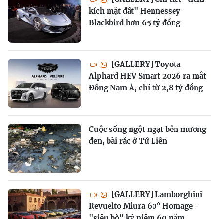
kích mặt đất" Hennessey
Blackbird hơn 65 tỷ đồng
[GALLERY] Toyota
Alphard HEV Smart 2026 ra mắt
Đông Nam Á, chỉ từ 2,8 tỷ đồng
Cuộc sống ngột ngạt bên mương
đen, bãi rác ở Tứ Liên
[GALLERY] Lamborghini
Revuelto Miura 60° Homage -
"siêu bò" kỷ niệm 60 năm