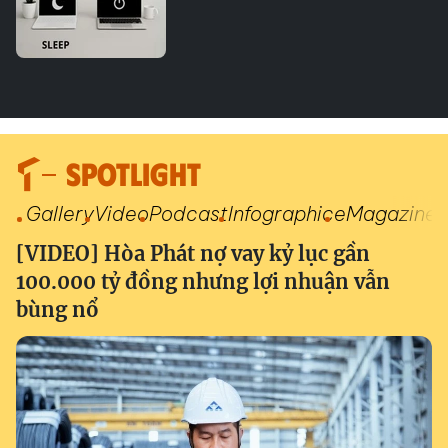
SPOTLIGHT
Gallery
Video
Podcast
Infographic
eMagazine
[VIDEO] Hòa Phát nợ vay kỷ lục gần
100.000 tỷ đồng nhưng lợi nhuận vẫn
bùng nổ