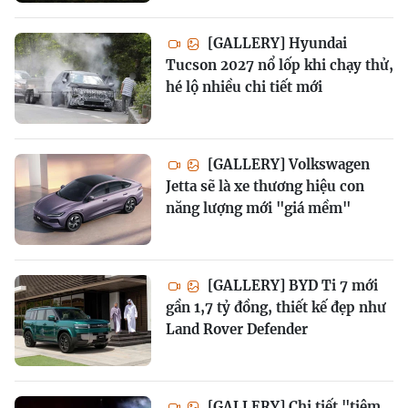
[GALLERY] Hyundai
Tucson 2027 nổ lốp khi chạy thử,
hé lộ nhiều chi tiết mới
[GALLERY] Volkswagen
Jetta sẽ là xe thương hiệu con
năng lượng mới "giá mềm"
[GALLERY] BYD Ti 7 mới
gần 1,7 tỷ đồng, thiết kế đẹp như
Land Rover Defender
[GALLERY] Chi tiết "tiêm