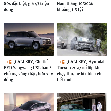
80s đặc biệt, giá 43 triệu
Nam tháng 10/2026,
đồng
khoảng 1,5 tỷ?
[GALLERY] Chi tiết
[GALLERY] Hyundai
BYD Yangwang U8L bản 4
Tucson 2027 nổ lốp khi
chỗ mạ vàng thật, hơn 7 tỷ
chạy thử, hé lộ nhiều chi
đồng
tiết mới