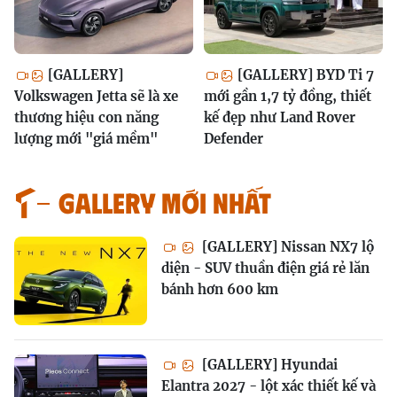
[GALLERY]
[GALLERY] BYD Ti 7
Volkswagen Jetta sẽ là xe
mới gần 1,7 tỷ đồng, thiết
thương hiệu con năng
kế đẹp như Land Rover
lượng mới "giá mềm"
Defender
GALLERY MỚI NHẤT
[GALLERY] Nissan NX7 lộ
diện - SUV thuần điện giá rẻ lăn
bánh hơn 600 km
[GALLERY] Hyundai
Elantra 2027 - lột xác thiết kế và