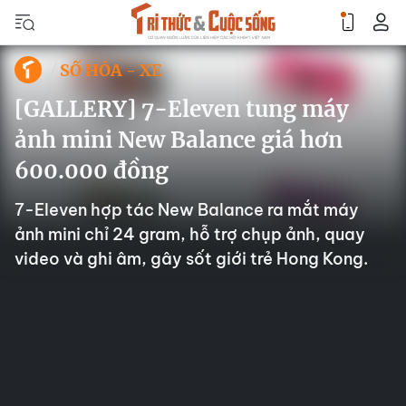
SỐ HÓA - XE
[GALLERY] 7-Eleven tung máy
ảnh mini New Balance giá hơn
600.000 đồng
7-Eleven hợp tác New Balance ra mắt máy
ảnh mini chỉ 24 gram, hỗ trợ chụp ảnh, quay
video và ghi âm, gây sốt giới trẻ Hong Kong.