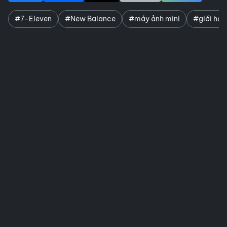
#7-Eleven
#New Balance
#máy ảnh mini
#giới hạn