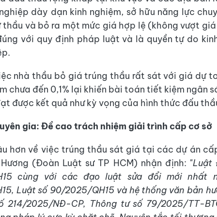
nghiệp dày dạn kinh nghiệm, sở hữu năng lực chu
 thầu và bỏ ra một mức giá hợp lệ (không vượt giá 
úng với quy định pháp luật và là quyền tự do ki
ệp.
iệc nhà thầu bỏ giá trúng thầu rất sát với giá dự 
iệm chưa đến 0,1% lại khiến bài toán tiết kiệm ngân
ạt được kết quả như kỳ vọng của hình thức đấu thầu
uyên gia: Đề cao trách nhiệm giải trình cấp cơ sở
âu hơn về việc trúng thầu sát giá tại các dự án cấp
 Hương (Đoàn Luật sư TP HCM) nhận định: "
Luật 
15 cùng với các đạo luật sửa đổi mới nhất 
15, Luật số 90/2025/QH15 và hệ thống văn bản hư
số 214/2025/NĐ-CP, Thông tư số 79/2025/TT-BT