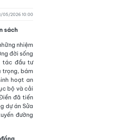
8/05/2026 10:00
ân sách
 những nhiệm
ợng đời sống
 tác đầu tư
ú trọng, bám
sinh hoạt an
ục bộ và cải
iền đã tiến
ng dự án Sửa
tuyến đường
u đồng