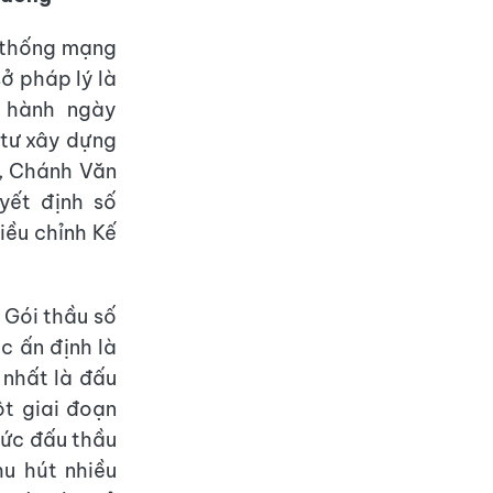
ệ thống mạng
ở pháp lý là
 hành ngày
 tư xây dựng
6, Chánh Văn
yết định số
ều chỉnh Kế
 Gói thầu số
c ấn định là
 nhất là đấu
t giai đoạn
thức đấu thầu
hu hút nhiều