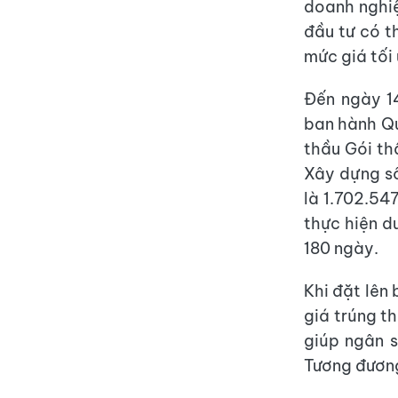
doanh nghiệ
đầu tư có t
mức giá tối 
Đến ngày 1
ban hành Qu
thầu Gói th
Xây dựng số
là 1.702.54
thực hiện dư
180 ngày.
Khi đặt lên 
giá trúng t
giúp ngân s
Tương đương