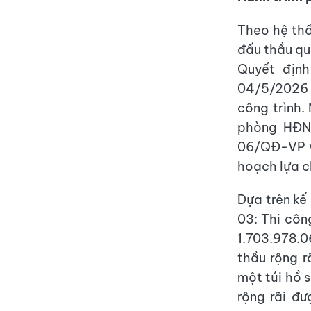
Theo hệ thố
đấu thầu qu
Quyết địn
04/5/2026 v
công trình.
phòng HĐND
06/QĐ-VP v
hoạch lựa c
Dựa trên kế
03: Thi côn
1.703.978.0
thầu rộng 
một túi hồ s
rộng rãi đư