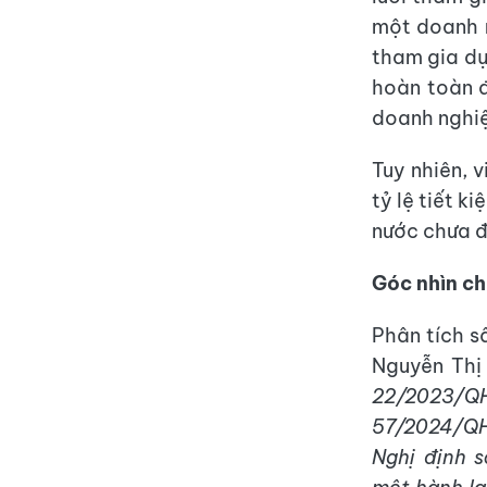
một doanh 
tham gia dự
hoàn toàn đ
doanh nghi
Tuy nhiên, v
tỷ lệ tiết k
nước chưa đ
Góc nhìn ch
Phân tích s
Nguyễn Thị
22/2023/QH
57/2024/QH
Nghị định 