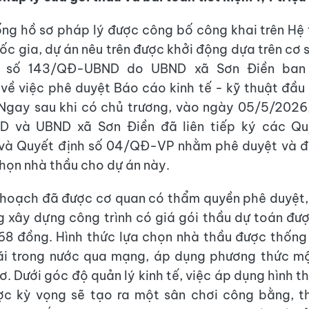
ng hồ sơ pháp lý được công bố công khai trên H
ốc gia, dự án nêu trên được khởi động dựa trên cơ s
h số 143/QĐ-UBND do UBND xã Sơn Điền ban
ề việc phê duyệt Báo cáo kinh tế - kỹ thuật đầu
 Ngay sau khi có chủ trương, vào ngày 05/5/202
 và UBND xã Sơn Điền đã liên tiếp ký các Qu
à Quyết định số 04/QĐ-VP nhằm phê duyệt và đi
họn nhà thầu cho dự án này.
 hoạch đã được cơ quan có thẩm quyền phê duyệt,
g xây dựng công trình có giá gói thầu dự toán đượ
68 đồng. Hình thức lựa chọn nhà thầu được thống
rãi trong nước qua mạng, áp dụng phương thức mộ
ơ. Dưới góc độ quản lý kinh tế, việc áp dụng hình 
ợc kỳ vọng sẽ tạo ra một sân chơi công bằng, t