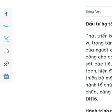
Đông Anh
Đầu tư hạ t
Phát triển 
vụ trọng tâ
của người 
công cho cá
sát các tiê
toàn, hiện 
thiện bộ m
hành tổ chứ
chữa, nâng
ĐH16.
Hành trình 