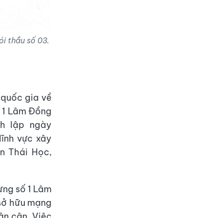
i thầu số 03.
n quốc gia về
 1 Lâm Đồng
h lập ngày
ĩnh vực xây
ễn Thái Học,
ựng số 1 Lâm
 sở hữu mạng
ân cận. Việc