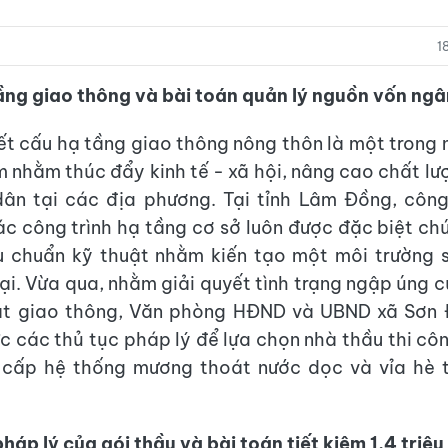
1
ầng giao thông và bài toán quản lý nguồn vốn ng
kết cấu hạ tầng giao thông nông thôn là một trong
m nhằm thúc đẩy kinh tế - xã hội, nâng cao chất lư
dân tại các địa phương. Tại tỉnh Lâm Đồng, công
c công trình hạ tầng cơ sở luôn được đặc biệt ch
u chuẩn kỹ thuật nhằm kiến tạo một môi trường 
đại. Vừa qua, nhằm giải quyết tình trạng ngập úng c
ặt giao thông, Văn phòng HĐND và UBND xã Sơn Đ
c các thủ tục pháp lý để lựa chọn nhà thầu thi cô
 cấp hệ thống mương thoát nước dọc và vỉa hè 
pháp lý của gói thầu và bài toán tiết kiệm 1,4 triệ