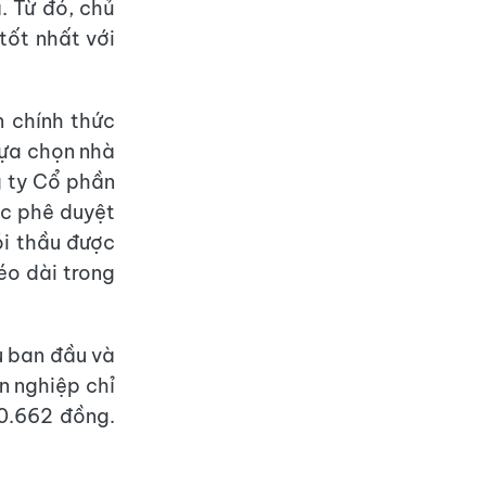
. Từ đó, chủ
tốt nhất với
 chính thức
lựa chọn nhà
g ty Cổ phần
ợc phê duyệt
ói thầu được
kéo dài trong
ầu ban đầu và
n nghiệp chỉ
30.662 đồng.