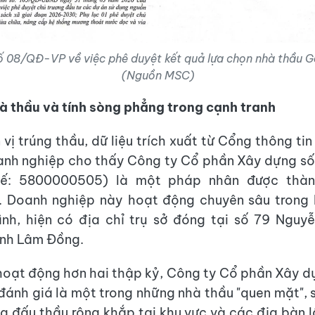
ố 08/QĐ-VP về việc phê duyệt kết quả lựa chọn nhà thầu Gó
(Nguồn MSC)
à thầu và tính sòng phẳng trong cạnh tranh
vị trúng thầu, dữ liệu trích xuất từ Cổng thông ti
anh nghiệp cho thấy Công ty Cổ phần Xây dựng số
uế: 5800000505) là một pháp nhân được thàn
. Doanh nghiệp này hoạt động chuyên sâu trong l
ình, hiện có địa chỉ trụ sở đóng tại số 79 Nguy
ỉnh Lâm Đồng.
hoạt động hơn hai thập kỷ, Công ty Cổ phần Xây d
ánh giá là một trong những nhà thầu "quen mặt",
ia đấu thầu rộng khắp tại khu vực và các địa bàn l