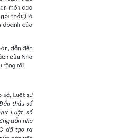
yên môn cao
gói thầu) là
nh doanh của
toán, dẫn đến
 sách của Nhà
 rộng rãi.
 xã, Luật sư
Đấu thầu số
như Luật số
ớng dẫn như
C đã tạo ra