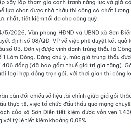
p xây lắp tham gia cạnh tranh năng lực và giá cả
hể lựa chọn được nhà thầu thi công có chất lượng 
ưu nhất, tiết kiệm tối đa cho công quỹ.
4/5/2026, Văn phòng HĐND và UBND xã Sơn Điền
yết định số 08/QĐ-VP về việc phê duyệt kết quả 
ầu số 03. Đơn vị được vinh danh trúng thầu là Côn
 1 Lâm Đồng. Đáng chú ý, mức giá trúng thầu đư
7.406 đồng (đã bao gồm thuế giá trị gia tăng). G
ới loại hợp đồng trọn gói, với thời gian thi công 
bàn cân đối chiếu số liệu tài chính giữa giá gói th
hầu thực tế, việc tổ chức đấu thầu qua mạng chuyê
ách của xã Sơn Điền tiết kiệm được vỏn vẹn 1.4
 với tỷ lệ tiết kiệm khoảng 0,08%.