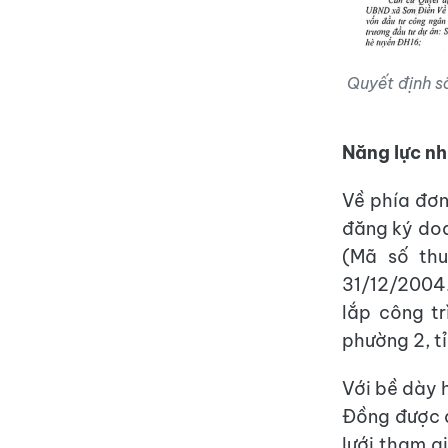
Quyết định s
Năng lực nh
Về phía đơn 
đăng ký do
(Mã số th
31/12/2004
lắp công tr
phường 2, t
Với bề dày 
Đồng được đ
lưới tham g