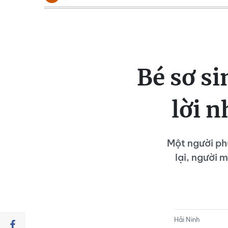
Bé sơ si
lời 
Một người phụ
lại, người 
Hải Ninh