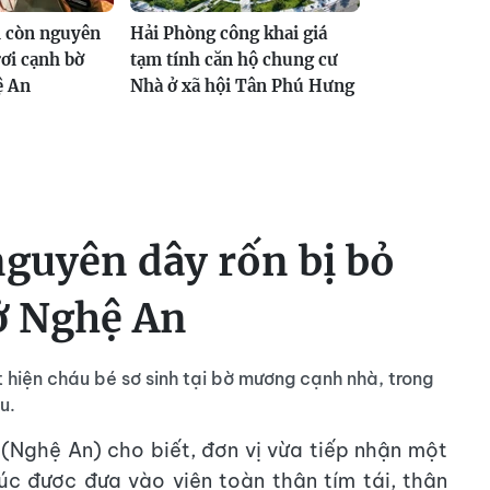
nh còn nguyên
Hải Phòng công khai giá
rơi cạnh bờ
tạm tính căn hộ chung cư
ệ An
Nhà ở xã hội Tân Phú Hưng
nguyên dây rốn bị bỏ
ở Nghệ An
hiện cháu bé sơ sinh tại bờ mương cạnh nhà, trong
u.
(Nghệ An) cho biết, đơn vị vừa tiếp nhận một
 lúc được đưa vào viện toàn thân tím tái, thân