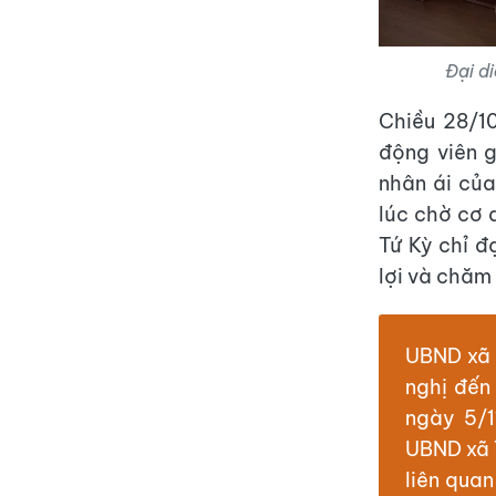
Đại di
Chiều 28/1
động viên g
nhân ái của
lúc chờ cơ 
Tứ Kỳ chỉ đ
lợi và chăm
UBND xã 
nghị đến
ngày 5/1
UBND xã T
liên qua