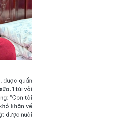
g, được quấn
ữa, 1 túi vải
ng: “Con tôi
 khó khăn về
ặt được nuôi