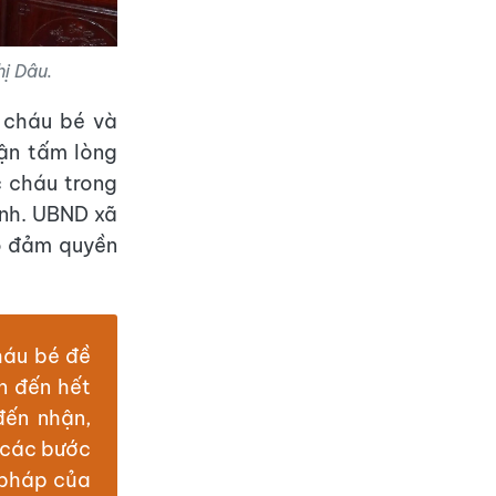
hị Dâu.
 cháu bé và
hận tấm lòng
c cháu trong
ịnh. UBND xã
ảo đảm quyền
háu bé đề
n đến hết
đến nhận,
à các bước
 pháp của