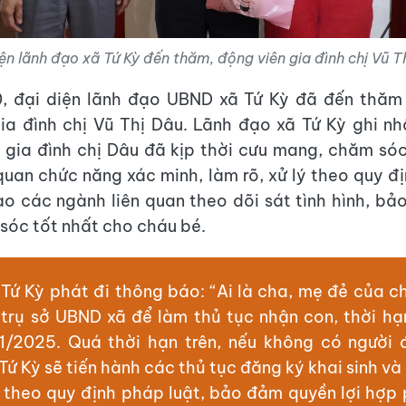
ện lãnh đạo xã Tứ Kỳ đến thăm, động viên gia đình chị Vũ T
0, đại diện lãnh đạo UBND xã Tứ Kỳ đã đến thăm
ia đình chị Vũ Thị Dâu. Lãnh đạo xã Tứ Kỳ ghi n
 gia đình chị Dâu đã kịp thời cưu mang, chăm só
quan chức năng xác minh, làm rõ, xử lý theo quy đ
ạo các ngành liên quan theo dõi sát tình hình, b
 sóc tốt nhất cho cháu bé.
Tứ Kỳ phát đi thông báo: “Ai là cha, mẹ đẻ của c
 trụ sở UBND xã để làm thủ tục nhận con, thời hạ
1/2025. Quá thời hạn trên, nếu không có người 
ứ Kỳ sẽ tiến hành các thủ tục đăng ký khai sinh v
n theo quy định pháp luật, bảo đảm quyền lợi hợp