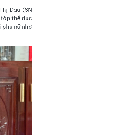
Thị Dâu (SN
i tập thể dục
i phụ nữ nhờ