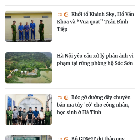
Khởi tố Khánh Sky, Hồ Văn
Khoa và “Vua quạt” Trần Đình
Tiệp
Hà Nội yêu cầu xử lý phản ánh vi
phạm tại rừng phòng hộ Sóc Sơn
Bóc gỡ đường dây chuyên
bán ma túy 'cỏ' cho công nhân,
học sinh ở Hà Tĩnh
Bộ GD&ĐT dự thảo quy