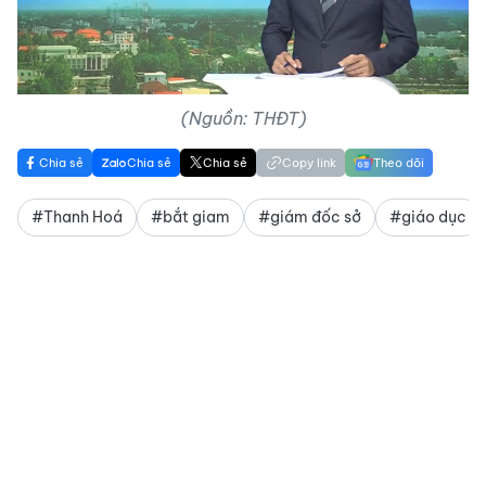
Video
(Nguồn: THĐT)
Chia sẻ
Chia sẻ
Chia sẻ
Copy link
Theo dõi
#Thanh Hoá
#bắt giam
#giám đốc sở
#giáo dục