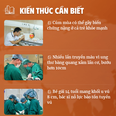
KIẾN THỨC CẦN BIẾT
Cúm mùa có thể gây biến
chứng nặng ở cả trẻ khỏe mạnh
Nhiều lần truyền máu vì ung
thư bàng quang xâm lấn cơ, bướu
hơn 10cm
Bé gái 14 tuổi mang khối u vú
8 cm, bác sĩ nỗ lực bảo tồn tuyến
vú