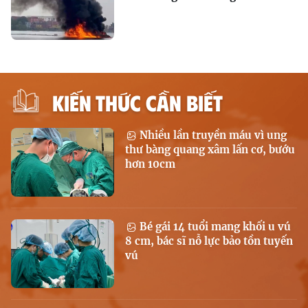
KIẾN THỨC CẦN BIẾT
Nhiều lần truyền máu vì ung
thư bàng quang xâm lấn cơ, bướu
hơn 10cm
Bé gái 14 tuổi mang khối u vú
8 cm, bác sĩ nỗ lực bảo tồn tuyến
vú