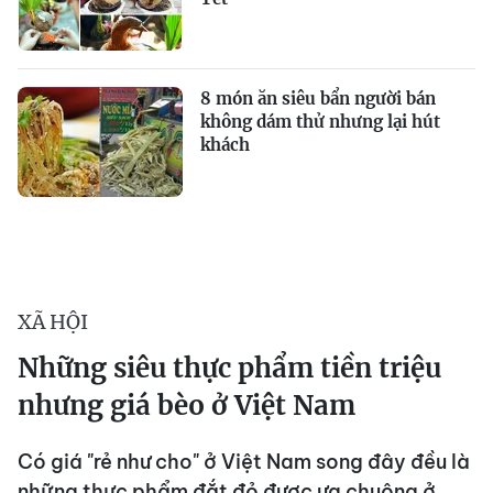
8 món ăn siêu bẩn người bán
không dám thử nhưng lại hút
khách
XÃ HỘI
Những siêu thực phẩm tiền triệu
nhưng giá bèo ở Việt Nam
Có giá "rẻ như cho" ở Việt Nam song đây đều là
những thực phẩm đắt đỏ được ưa chuộng ở