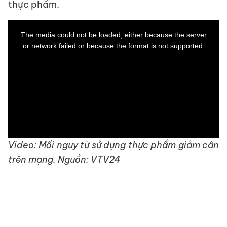
thực phẩm.
This
is
a
The media could not be loaded, either because the server
modal
window.
or network failed or because the format is not supported.
Video: Mối nguy từ sử dụng thực phẩm giảm cân
trên mạng. Nguồn: VTV24