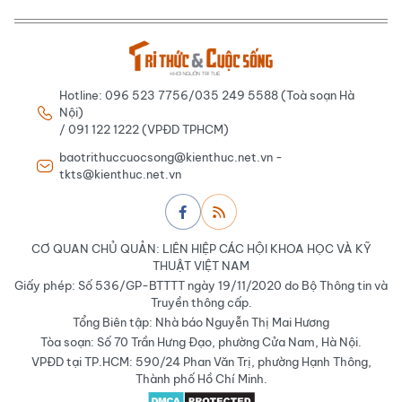
Hotline: 096 523 7756/035 249 5588 (Toà soạn Hà
Nội)
/ 091 122 1222 (VPĐD TPHCM)
baotrithuccuocsong@kienthuc.net.vn -
tkts@kienthuc.net.vn
CƠ QUAN CHỦ QUẢN: LIÊN HIỆP CÁC HỘI KHOA HỌC VÀ KỸ
THUẬT VIỆT NAM
Giấy phép: Số 536/GP-BTTTT ngày 19/11/2020 do Bộ Thông tin và
Truyền thông cấp.
Tổng Biên tập: Nhà báo Nguyễn Thị Mai Hương
Tòa soạn: Số 70 Trần Hưng Đạo, phường Cửa Nam, Hà Nội.
VPĐD tại TP.HCM: 590/24 Phan Văn Trị, phường Hạnh Thông,
Thành phố Hồ Chí Minh.