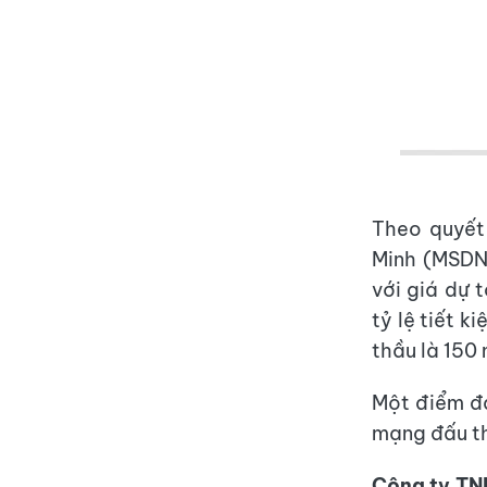
Theo quyết
Minh (MSDN:
với giá dự 
tỷ lệ tiết 
thầu là 150 
Một điểm đá
mạng đấu t
Công ty TNH