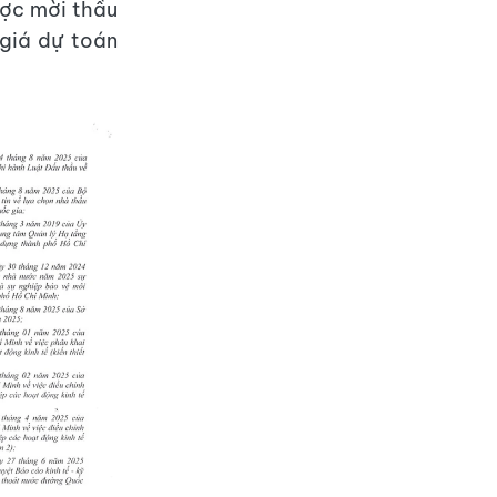
ợc mời thầu
 giá dự toán