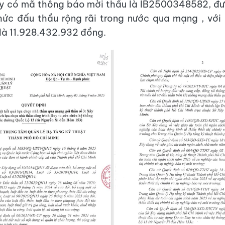
ày có mã thông báo mời thầu là IB2500348582, đư
hức đấu thầu rộng rãi trong nước qua mạng , với
là 11.928.432.932 đồng.