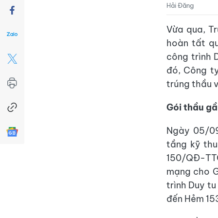
Hải Đăng
Vừa qua, T
hoàn tất qu
công trình 
đó, Công t
trúng thầu v
Gói thầu gầ
Ngày 05/09
tầng kỹ th
150/QĐ-TTQ
mạng cho G
trình Duy t
đến Hẻm 153