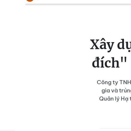
Xây d
đích" 
Công ty TNHH
gia và trún
Quản lý Hạ 