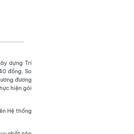
ây dựng Trí
440 đồng. So
 tương đương
hực hiện gói
rên Hệ thống
duy nhất nộp