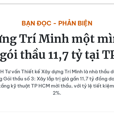
BẠN ĐỌC - PHẢN BIỆN
ựng Trí Minh một mì
gói thầu 11,7 tỷ tại
 Tư vấn Thiết kế Xây dựng Trí Minh là nhà thầu 
g Gói thầu số 3: Xây lắp trị giá gần 11,7 tỷ đồng 
tầng kỹ thuật TP HCM mời thầu, với tỷ lệ tiết kiệ
2%.