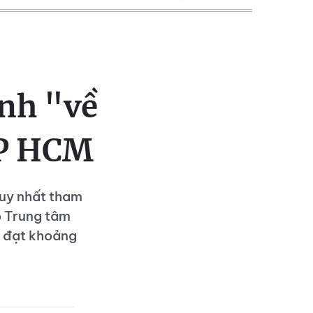
nh "về
 TP HCM
duy nhất tham
do Trung tâm
m đạt khoảng