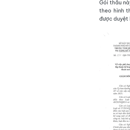
Gói thầu n
theo hình t
được duyệt 