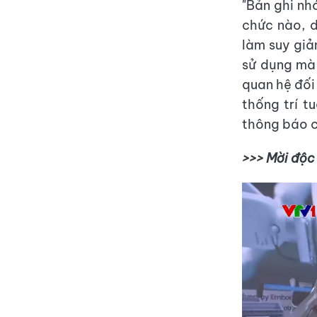
"Bản ghi nh
chức nào, d
làm suy giả
sử dụng mà 
quan hệ đối
thống trí t
thông báo c
>>> Mời độc 