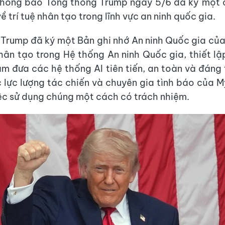
thông báo Tổng thống Trump ngày 5/6 đã ký một c
 về trí tuệ nhân tạo trong lĩnh vực an ninh quốc gia.
 Trump đã ký một Bản ghi nhớ An ninh Quốc gia củ
Nhân tạo trong Hệ thống An ninh Quốc gia, thiết l
m đưa các hệ thống AI tiên tiến, an toàn và đáng 
 lực lượng tác chiến và chuyên gia tình báo của M
c sử dụng chúng một cách có trách nhiệm.