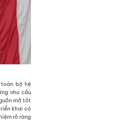
 toàn bộ hệ
ứng nhu cầu
guồn mở tốt
riển khai có
nhiệm rõ ràng