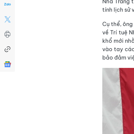
Nhà Trắng 
tính lịch sử
Cụ thể, ông
về Trí tuệ 
khổ mới nhằ
vào tay các
bảo đảm việ