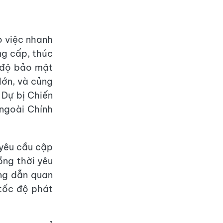
o việc nhanh
ung cấp, thúc
ó độ bảo mật
lớn, và củng
 Dự bị Chiến
 ngoài Chính
 yêu cầu cập
ồng thời yêu
ng dẫn quan
 tốc độ phát