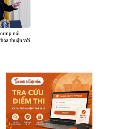
rump nói
thỏa thuận với