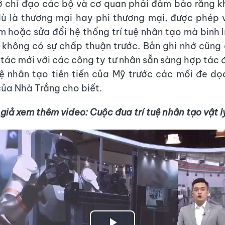
ớ chỉ đạo các bộ và cơ quan phải đảm bảo rằng 
ù là thương mại hay phi thương mại, được phép 
m hoặc sửa đổi hệ thống trí tuệ nhân tạo mà binh 
không có sự chấp thuận trước. Bản ghi nhớ cũng
 tác mới với các công ty tư nhân sẵn sàng hợp tác 
uệ nhân tạo tiên tiến của Mỹ trước các mối đe dọ
ủa Nhà Trắng cho biết.
giả xem thêm video: Cuộc đua trí tuệ nhân tạo vật l