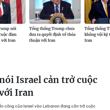
rump nói
Tổng thống Trump chưa
Tổng thống T
 cuộc đàm
đưa ra quyết định về thỏa
không vội ký 
 với Iran
thuận với Iran
Iran
i Israel cản trở cuộc
với Iran
n công của Israel vào Lebanon đang cản trở cuộc