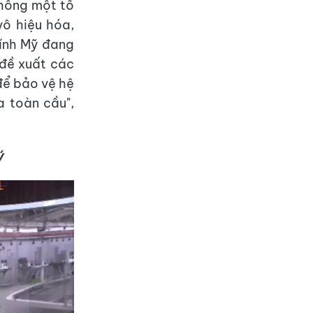
không một tổ
vô hiệu hóa,
lính Mỹ đang
 đề xuất các
để bảo vệ hệ
a toàn cầu",
ý