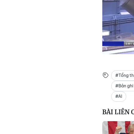
#Tổng t
#Bản ghi 
#AI
BÀI LIÊN