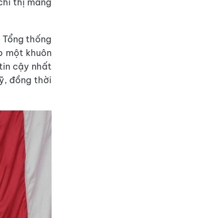
hỉ thị mang
a Tổng thống
ập một khuôn
tin cậy nhất
ỹ, đồng thời