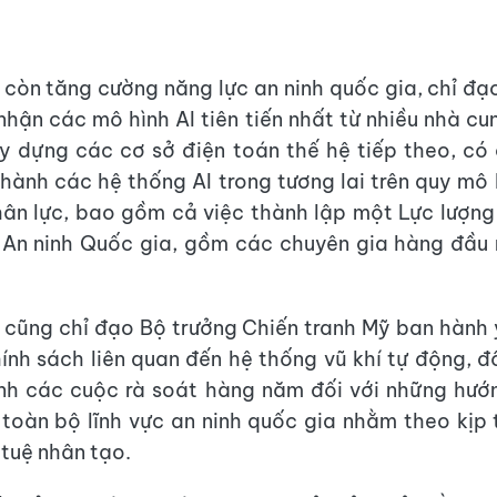
 còn tăng cường năng lực an ninh quốc gia, chỉ đạ
hận các mô hình AI tiên tiến nhất từ ​​nhiều nhà c
y dựng các cơ sở điện toán thế hệ tiếp theo, c
hành các hệ thống AI trong tương lai trên quy mô 
ân lực, bao gồm cả việc thành lập một Lực lượng
 An ninh Quốc gia, gồm các chuyên gia hàng đầu
 cũng chỉ đạo Bộ trưởng Chiến tranh Mỹ ban hành
ính sách liên quan đến hệ thống vũ khí tự động, đ
ành các cuộc rà soát hàng năm đối với những hướ
 toàn bộ lĩnh vực an ninh quốc gia nhằm theo kịp
í tuệ nhân tạo.