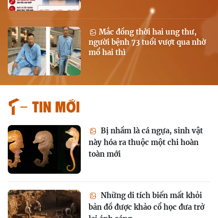
Mắc đồng thời hai ung thư,
người bệnh 73 tuổi vượt qua nhờ
mổ hai thì
Tin mới
Bị nhầm là cá ngựa, sinh vật
này hóa ra thuộc một chi hoàn
toàn mới
Những di tích biến mất khỏi
bản đồ được khảo cổ học đưa trở