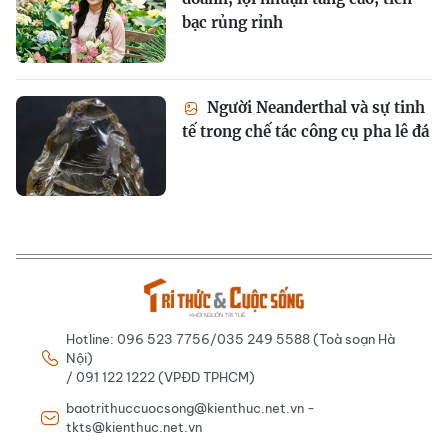
bạc rủng rỉnh
Người Neanderthal và sự tinh
tế trong chế tác công cụ pha lê đá
Hotline: 096 523 7756/035 249 5588 (Toà soạn Hà
Nội)
/ 091 122 1222 (VPĐD TPHCM)
baotrithuccuocsong@kienthuc.net.vn -
tkts@kienthuc.net.vn