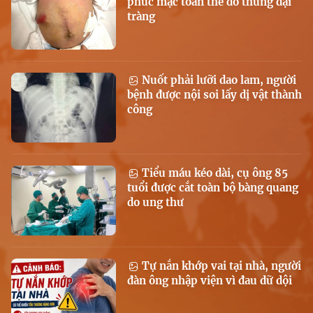
phúc mạc toàn thể do thủng đại
tràng
Nuốt phải lưỡi dao lam, người
bệnh được nội soi lấy dị vật thành
công
Tiểu máu kéo dài, cụ ông 85
tuổi được cắt toàn bộ bàng quang
do ung thư
Tự nắn khớp vai tại nhà, người
đàn ông nhập viện vì đau dữ dội