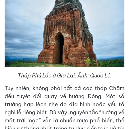
Tháp Phú Lốc ở Gia Lai. Ảnh: Quốc Lê.
Tuy nhiên, không phải tất cả các tháp Chăm
đều tuyệt đối quay về hướng Đông. Một số
trường hợp lệch nhẹ do địa hình hoặc yếu tố
nghi lễ riêng biệt. Dù vậy, nguyên tắc “hướng về
mặt trời mọc” vẫn là chuẩn mực phổ biến, thể
hiện sự thống nhất trong tư duy kiến trúc và tín