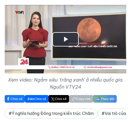
Play
Video
Xem video: Ngắm siêu 'trăng xanh' ở nhiều quốc gia.
Nguồn VTV24
Chia sẻ
Chia sẻ
Chia sẻ
Copy link
Theo dõi
#Ý nghĩa hướng Đông trong kiến trúc Chăm
#Vai trò của m