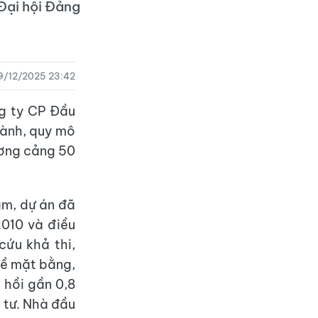
Đại hội Đảng
9/12/2025 23:42
g ty CP Đầu
thành, quy mô
ương cảng 50
am, dự án đã
010 và điều
cứu khả thi,
 Về mặt bằng,
 hồi gần 0,8
 tư. Nhà đầu