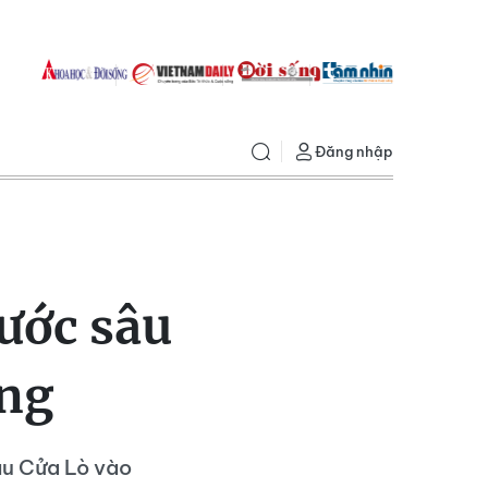
Đăng nhập
ước sâu
ồng
âu Cửa Lò vào