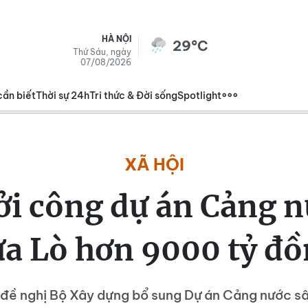
HÀ NỘI
29°C
Thứ Sáu, ngày
07/08/2026
cần biết
Thời sự 24h
Tri thức & Đời sống
Spotlight
XÃ HỘI
ởi công dự án Cảng n
a Lò hơn 9000 tỷ đ
đề nghị Bộ Xây dựng bổ sung Dự án Cảng nước s