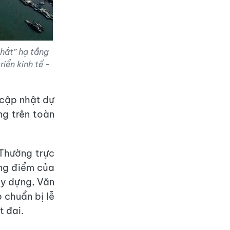
hắt” hạ tầng
iển kinh tế -
 cập nhật dự
ng trên toàn
 Thường trực
ọng điểm của
ây dựng, Văn
 chuẩn bị lễ
t đai.