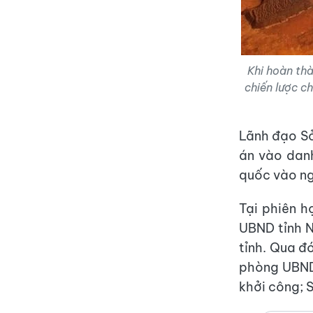
Khi hoàn th
chiến lược c
Lãnh đạo Sở
án vào danh
quốc vào ng
Tại phiên h
UBND tỉnh N
tỉnh. Qua đ
phòng UBND 
khởi công; 