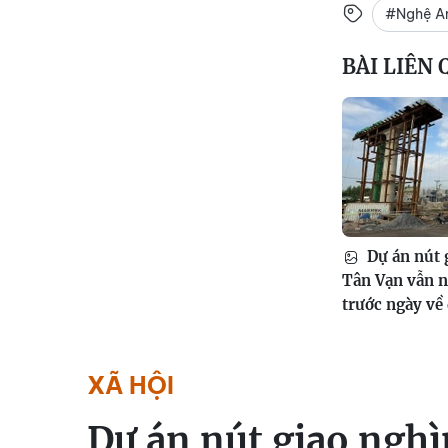
#Nghệ A
BÀI LIÊN
Dự án nút 
Tân Vạn vẫn 
trước ngày về
XÃ HỘI
Dự án nút giao ngh