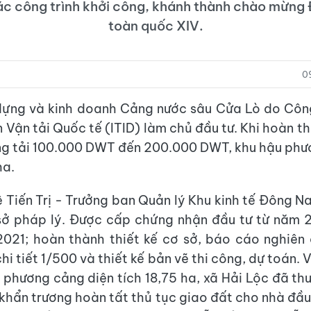
c công trình khởi công, khánh thành chào mừng 
toàn quốc XIV.
0
dựng và kinh doanh Cảng nước sâu Cửa Lò do Côn
n Vận tải Quốc tế (ITID) làm chủ đầu tư. Khi hoàn 
ng tải 100.000 DWT đến 200.000 DWT, khu hậu ph
ha.
 Tiến Trị - Trưởng ban Quản lý Khu kinh tế Đông N
sở pháp lý. Được cấp chứng nhận đầu tư từ năm 2
021; hoàn thành thiết kế cơ sở, báo cáo nghiên 
i tiết 1/500 và thiết kế bản vẽ thi công, dự toán.
 phương cảng diện tích 18,75 ha, xã Hải Lộc đã thu
khẩn trương hoàn tất thủ tục giao đất cho nhà đầu