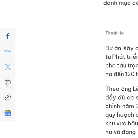
danh mục cá
Thanh Hà
Dự án Xây 
tư Phát triể
cho tàu trọ
ha đến 120 
Theo ông Lê
đầy đủ cơ 
chỉnh năm 2
quy hoạch ch
khu vực hậu
ha và đang 