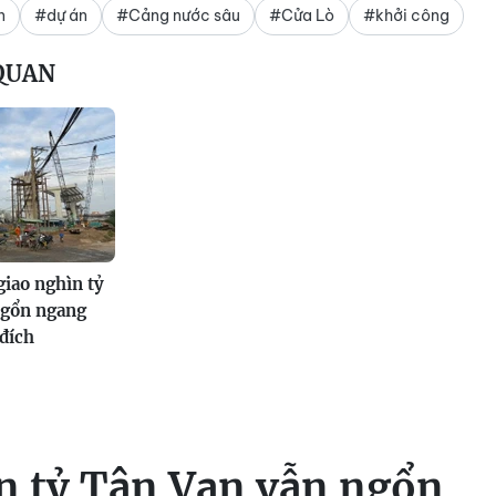
n
#dự án
#Cảng nước sâu
#Cửa Lò
#khởi công
 QUAN
giao nghìn tỷ
ngổn ngang
 đích
ìn tỷ Tân Vạn vẫn ngổn