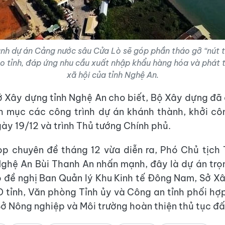
ành dự án Cảng nước sâu Cửa Lò sẽ góp phần tháo gỡ “nút t
ho tỉnh, đáp ứng nhu cầu xuất nhập khẩu hàng hóa và phát tr
xã hội của tỉnh Nghệ An.
 Xây dựng tỉnh Nghệ An cho biết, Bộ Xây dựng đã
 mục các công trình dự án khánh thành, khởi cô
ày 19/12 và trình Thủ tướng Chính phủ.
ọp chuyên đề tháng 12 vừa diễn ra, Phó Chủ tịch
ghệ An Bùi Thanh An nhấn mạnh, đây là dự án tr
ó đề nghị Ban Quản lý Khu Kinh tế Đông Nam, Sở X
tỉnh, Văn phòng Tỉnh ủy và Công an tỉnh phối hợp
Sở Nông nghiệp và Môi trường hoàn thiện thủ tục đấ