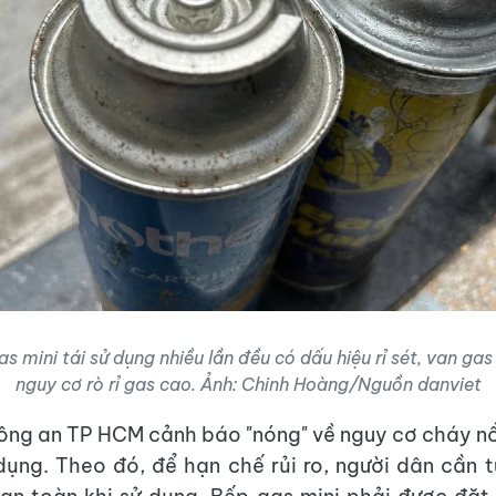
as mini tái sử dụng nhiều lần đều có dấu hiệu rỉ sét, van ga
nguy cơ rò rỉ gas cao. Ảnh: Chinh Hoàng/Nguồn danviet
ông an TP HCM cảnh báo "nóng" về nguy cơ cháy nổ
 dụng. Theo đó, để hạn chế rủi ro, người dân cần 