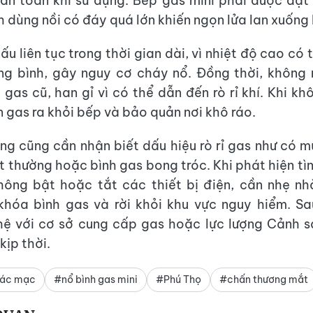
an toàn khi sử dụng. Bếp gas mini phải được đặt
h dùng nồi có đáy quá lớn khiến ngọn lửa lan xuống 
u liên tục trong thời gian dài, vì nhiệt độ cao có
ng bình, gây nguy cơ cháy nổ. Đồng thời, không
 gas cũ, han gỉ vì có thể dẫn đến rò rỉ khí. Khi kh
n gas ra khỏi bếp và bảo quản nơi khô ráo.
ng cũng cần nhận biết dấu hiệu rò rỉ gas như có m
t thường hoặc bình gas bong tróc. Khi phát hiện tìn
không bật hoặc tắt các thiết bị điện, cần nhẹ n
khóa bình gas và rời khỏi khu vực nguy hiểm. S
 hệ với cơ sở cung cấp gas hoặc lực lượng Cảnh 
kịp thời.
iác mạc
#nổ bình gas mini
#Phú Thọ
#chấn thương mắt