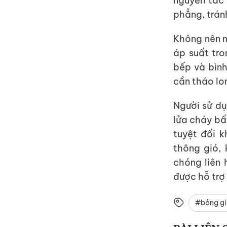
nguyên tắc 
phẳng, trán
Không nên nấ
áp suất tro
bếp và bình
cần tháo lo
Người sử dụ
lửa cháy bấ
tuyệt đối 
thông gió, 
chóng liên
được hỗ trợ 
#bỏng g