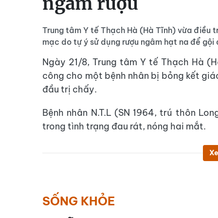
ngâm rượu
Trung tâm Y tế Thạch Hà (Hà Tĩnh) vừa điều t
mạc do tự ý sử dụng rượu ngâm hạt na để gội 
Ngày 21/8, Trung tâm Y tế Thạch Hà (Hà
công cho một bệnh nhân bị bỏng kết giá
đầu trị chấy.
Bệnh nhân N.T.L (SN 1964, trú thôn Long
trong tình trạng đau rát, nóng hai mắt.
Xe
SỐNG KHỎE