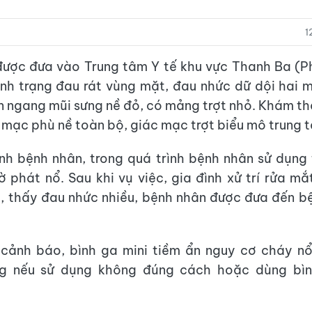
1
được đưa vào Trung tâm Y tế khu vực Thanh Ba (P
ình trạng đau rát vùng mặt, đau nhức dữ dội hai 
n ngang mũi sưng nề đỏ, có mảng trợt nhỏ. Khám th
t mạc phù nề toàn bộ, giác mạc trợt biểu mô trung 
nh bệnh nhân, trong quá trình bệnh nhân sử dụng 
ờ phát nổ. Sau khi vụ việc, gia đình xử trí rửa m
, thấy đau nhức nhiều, bệnh nhân được đưa đến b
 cảnh báo, bình ga mini tiềm ẩn nguy cơ cháy nổ
g nếu sử dụng không đúng cách hoặc dùng bì