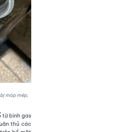
s bị móp mép,
 từ bình gas
tuân thủ các