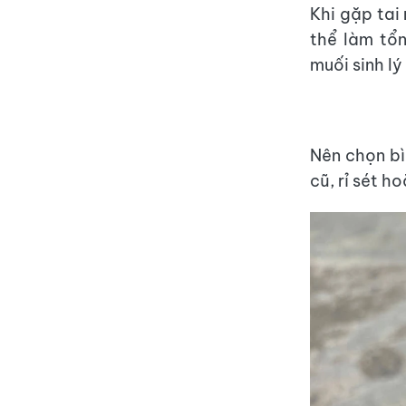
Khi gặp tai
thể làm tổ
muối sinh l
Nên chọn bì
cũ, rỉ sét h