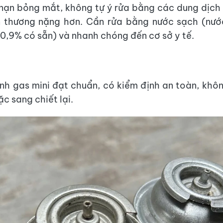
 nạn bỏng mắt, không tự ý rửa bằng các dung dịch 
n thương nặng hơn. Cần rửa bằng nước sạch (nư
ý 0,9% có sẵn) và nhanh chóng đến cơ sở y tế.
nh gas mini đạt chuẩn, có kiểm định an toàn, khô
oặc sang chiết lại.