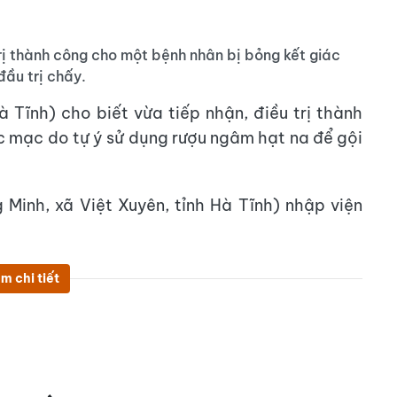
rị thành công cho một bệnh nhân bị bỏng kết giác
đầu trị chấy.
 Tĩnh) cho biết vừa tiếp nhận, điều trị thành
c mạc do tự ý sử dụng rượu ngâm hạt na để gội
 Minh, xã Việt Xuyên, tỉnh Hà Tĩnh) nhập viện
m chi tiết