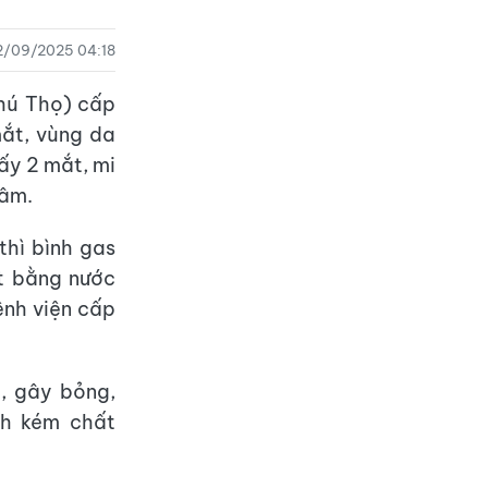
2/09/2025 04:18
hú Thọ) cấp
mắt, vùng da
ấy 2 mắt, mi
tâm.
thì bình gas
ắt bằng nước
ệnh viện cấp
, gây bỏng,
nh kém chất