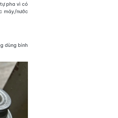
tự pha vì có
ớc máy/nước
ng dùng bình