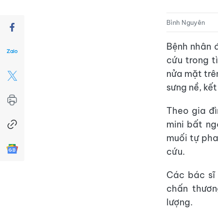
Bình Nguyên
Bệnh nhân 
cứu trong t
nửa mặt trê
sưng nề, kế
Theo gia đì
mini bất ng
muối tự pha
cứu.
Các bác sĩ
chấn thươn
lượng.