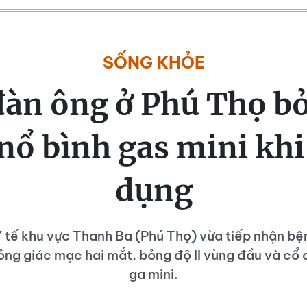
SỐNG KHỎE
đàn ông ở Phú Thọ bỏ
nổ bình gas mini khi
dụng
 tế khu vực Thanh Ba (Phú Thọ) vừa tiếp nhận b
bỏng giác mạc hai mắt, bỏng độ II vùng đầu và cổ d
ga mini.