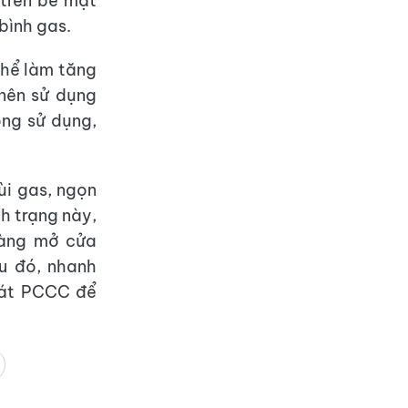
 trên bề mặt
bình gas.
 thể làm tăng
 nên sử dụng
ông sử dụng,
ùi gas, ngọn
h trạng này,
hàng mở cửa
au đó, nhanh
sát PCCC để