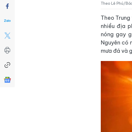
Theo Lê Phú/Báo 
Theo Trung 
nhiều địa p
nóng gay g
Nguyên có m
mưa đá và g