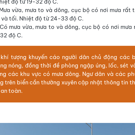
hiệt độ từ 19-32 độ C.
Mưa vừa, mưa to và dông, cục bộ có nơi mưa rất t
 và tối. Nhiệt độ từ 24-33 độ C.
Có mưa vừa, mưa to và dông, cục bộ có nơi mưa r
32 độ C.
khí tượng khuyến cáo người dân chủ động các 
ng nóng, đồng thời đề phòng ngập úng, lốc, sét và
ng các khu vực có mưa dông. Ngư dân và các ph
 trên biển cần thường xuyên cập nhật thông tin th
an toàn.