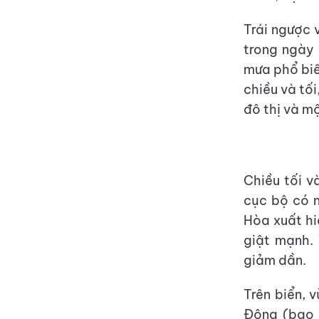
Trái ngược 
trong ngày
mưa phổ biế
chiều và tố
đô thị và m
Chiều tối v
cục bộ có n
Hòa xuất hi
giật mạnh.
giảm dần.
Trên biển, 
Đông (bao 