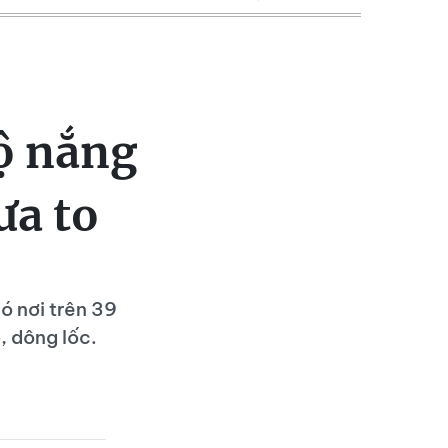
ộ nắng
ưa to
ó nơi trên 39
, dông lốc.