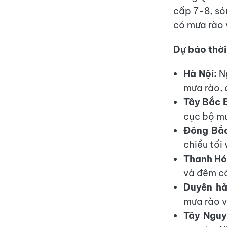
cấp 7-8, só
có mưa rào 
Dự báo thời
Hà Nội:
Ng
mưa rào, 
Tây Bắc 
cục bộ mư
Đông Bắc
chiều tối
Thanh Hó
và đêm có
Duyên hả
mưa rào v
Tây Nguy