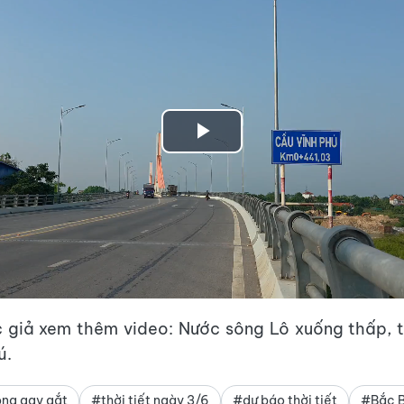
Play
Video
 giả xem thêm video: Nước sông Lô xuống thấp, 
ú.
ng gay gắt
#thời tiết ngày 3/6
#dự báo thời tiết
#Bắc B