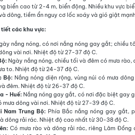
ng biển cao từ 2-4 m, biển động. Nhiều khu vực bi
và dông, tiềm ẩn nguy cơ lốc xoáy và gió giật mạnh
 tiết các khu vực:
ày nắng nóng, có nơi nắng nóng gay gắt; chiều t
dông vài nơi. Nhiệt độ từ 27-37 độ C.
Bộ:
Ngày nắng nóng, chiều tối và đêm có mưa rào, d
a to. Nhiệt độ từ 24-37 độ C.
 Bộ:
Nắng nóng diện rộng, vùng núi có mưa dông
 và đêm. Nhiệt độ từ 26-37 độ C.
a - Huế:
Nắng nóng gay gắt, có nơi đặc biệt gay gắ
 mưa dông vài nơi. Nhiệt độ từ 27-39 độ C.
i Nam Trung Bộ:
Phía Bắc nắng nóng gay gắt, 
à dông rải rác. Nhiệt độ cao nhất từ 30-38 độ C.
ên:
Có mưa rào và dông rải rác, riêng Lâm Đồng 