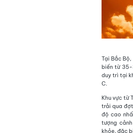
Tại Bắc Bộ,
biến từ 35-
duy trì tại
C.
Khu vực từ 
trải qua đợ
độ cao nhấ
tượng cảnh
khỏe, đặc bi