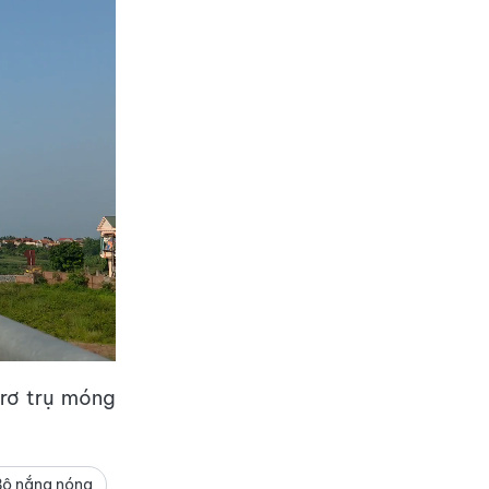
trơ trụ móng
ộ nắng nóng