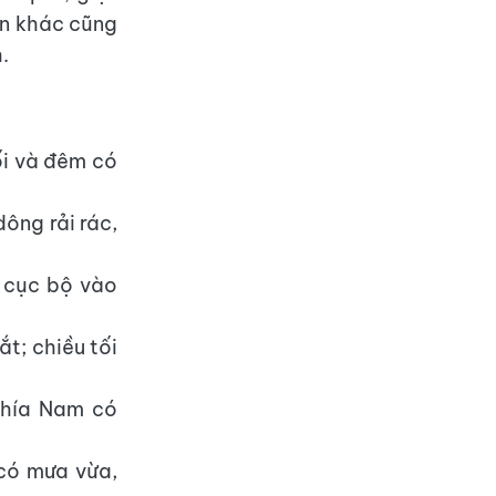
ển khác cũng
.
ối và đêm có
ông rải rác,
 cục bộ vào
t; chiều tối
phía Nam có
có mưa vừa,