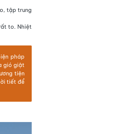
o, tập trung
ất to. Nhiệt
biện pháp
 gió giật
ương tiện
ời tiết để