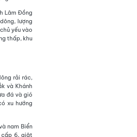
ỉnh Lâm Đồng
dông, lượng
 chủ yếu vào
ng thấp, khu
ông rải rác,
Lắk và Khánh
ưa đá và gió
có xu hướng
 và nam Biển
cấp 6, giật