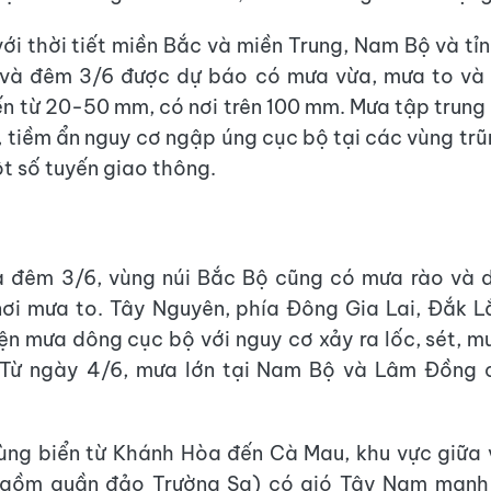
với thời tiết miền Bắc và miền Trung, Nam Bộ và t
 và đêm 3/6 được dự báo có mưa vừa, mưa to và 
n từ 20-50 mm, có nơi trên 100 mm. Mưa tập trung
i, tiềm ẩn nguy cơ ngập úng cục bộ tại các vùng trũ
ột số tuyến giao thông.
à đêm 3/6, vùng núi Bắc Bộ cũng có mưa rào và d
ơi mưa to. Tây Nguyên, phía Đông Gia Lai, Đắk 
ện mưa dông cục bộ với nguy cơ xảy ra lốc, sét, m
 Từ ngày 4/6, mưa lớn tại Nam Bộ và Lâm Đồng 
vùng biển từ Khánh Hòa đến Cà Mau, khu vực giữa
gồm quần đảo Trường Sa) có gió Tây Nam mạnh 