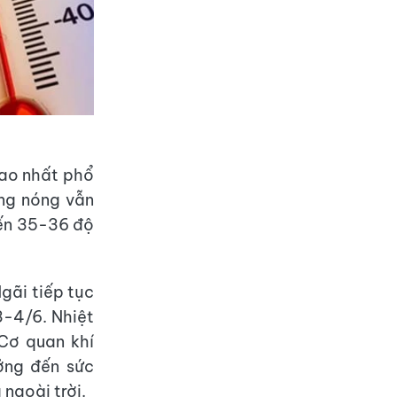
cao nhất phổ
ắng nóng vẫn
iến 35-36 độ
gãi tiếp tục
3-4/6. Nhiệt
Cơ quan khí
ởng đến sức
 ngoài trời.