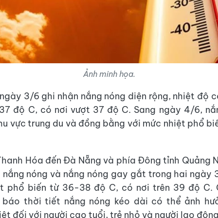
Ảnh minh họa.
 ngày 3/6 ghi nhận nắng nóng diện rộng, nhiệt độ 
37 độ C, có nơi vượt 37 độ C. Sang ngày 4/6, n
 khu vực trung du và đồng bằng với mức nhiệt phổ b
Thanh Hóa đến Đà Nẵng và phía Đông tỉnh Quảng N
t nắng nóng và nắng nóng gay gắt trong hai ngày 
t phổ biến từ 36-38 độ C, có nơi trên 39 độ C. 
 báo thời tiết nắng nóng kéo dài có thể ảnh hư
ệt đối với người cao tuổi, trẻ nhỏ và người lao động