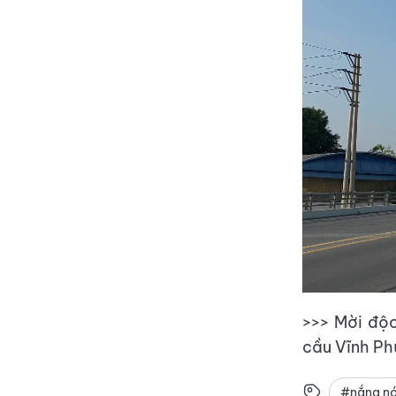
>>> Mời độc
cầu Vĩnh Ph
#nắng nó