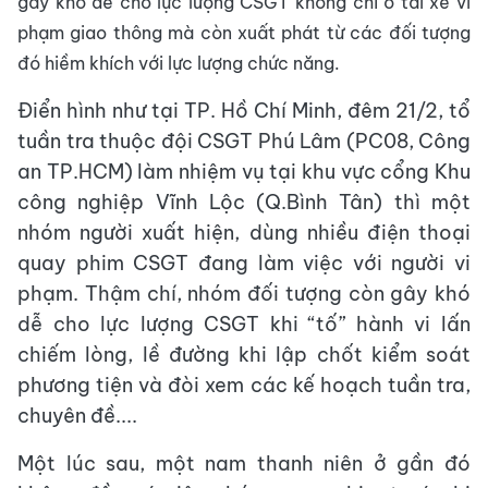
gây khó dễ cho lực lượng CSGT không chỉ ở tài xế vi
phạm giao thông mà còn xuất phát từ các đối tượng
đó hiềm khích với lực lượng chức năng.
Điển hình như tại TP. Hồ Chí Minh, đêm 21/2, tổ
tuần tra thuộc đội CSGT Phú Lâm (PC08, Công
an TP.HCM) làm nhiệm vụ tại khu vực cổng Khu
công nghiệp Vĩnh Lộc (Q.Bình Tân) thì một
nhóm người xuất hiện, dùng nhiều điện thoại
quay phim CSGT đang làm việc với người vi
phạm. Thậm chí, nhóm đối tượng còn gây khó
dễ cho lực lượng CSGT khi “tố” hành vi lấn
chiếm lòng, lề đường khi lập chốt kiểm soát
phương tiện và đòi xem các kế hoạch tuần tra,
chuyên đề....
Một lúc sau, một nam thanh niên ở gần đó