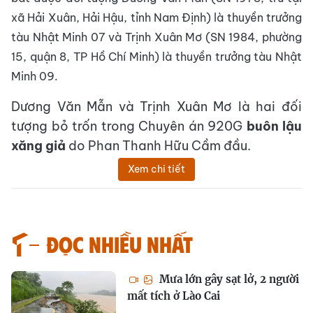
xã Hải Xuân, Hải Hậu, tỉnh Nam Định) là thuyền trưởng
tàu Nhật Minh 07 và Trịnh Xuân Mơ (SN 1984, phường
15, quận 8, TP Hồ Chí Minh) là thuyền trưởng tàu Nhật
Minh 09.
Dương Văn Mẫn và Trịnh Xuân Mơ là hai đối
tượng bỏ trốn trong Chuyên án 920G
buôn lậu
xăng giả
do Phan Thanh Hữu Cầm đầu.
Xem chi tiết
Đọc nhiều nhất
Mưa lớn gây sạt lở, 2 người
mất tích ở Lào Cai