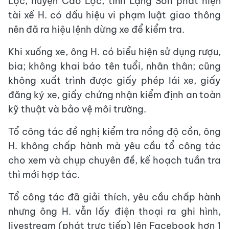
Lộc, huyện Cao Lộc, tỉnh Lạng Sơn phát hiện
tài xế H. có dấu hiệu vi phạm luật giao thông
nên đã ra hiệu lệnh dừng xe để kiểm tra.
Khi xuống xe, ông H. có biểu hiện sử dụng rượu,
bia; không khai báo tên tuổi, nhân thân; cũng
không xuất trình được giấy phép lái xe, giấy
đăng ký xe, giấy chứng nhận kiểm định an toàn
kỹ thuật và bảo vệ môi trường.
Tổ công tác đề nghị kiểm tra nồng độ cồn, ông
H. không chấp hành mà yêu cầu tổ công tác
cho xem và chụp chuyên đề, kế hoạch tuần tra
thì mới hợp tác.
Tổ công tác đã giải thích, yêu cầu chấp hành
nhưng ông H. vẫn lấy điện thoại ra ghi hình,
livestream (phát trực tiếp) lên Facebook hơn 1