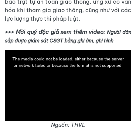
bảo trật tự an toàn giao thông, ứng xử có văn
hóa khi tham gia giao thông, cũng như với các
lực lượng thực thi pháp luật.
>>> Mời quý độc giả xem thêm video:
Người dân
sắp được giám sát CSGT bằng ghi âm, ghi hình
This
is
a
The media could not be loaded, either because the server
modal
window.
or network failed or because the format is not supported.
Nguồn: THVL