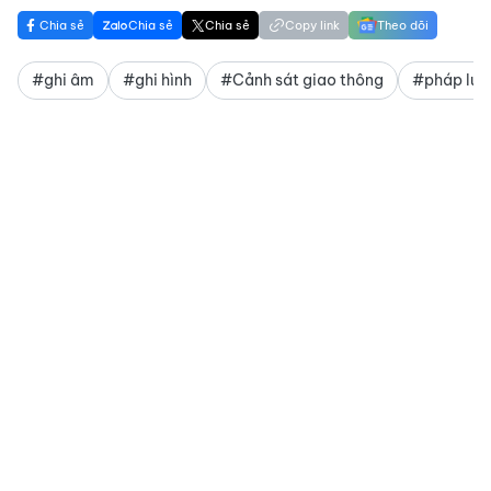
Chia sẻ
Chia sẻ
Chia sẻ
Copy link
Theo dõi
#ghi âm
#ghi hình
#Cảnh sát giao thông
#pháp luậ