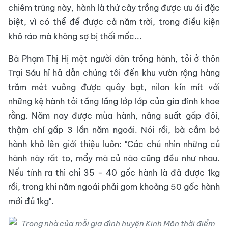
chiêm trũng này, hành là thứ cây trồng được ưu ái đặc
biệt, vì có thể để được cả năm trời, trong điều kiện
khô ráo mà không sợ bị thối mốc...
Bà Phạm Thị Hị một người dân trồng hành, tỏi ở thôn
Trại Sáu hỉ hả dẫn chúng tôi đến khu vườn rộng hàng
trăm mét vuông được quây bạt, nilon kín mít với
những kệ hành tỏi tầng lầng lớp lớp của gia đình khoe
rằng. Năm nay được mùa hành, năng suất gấp đôi,
thậm chí gấp 3 lần năm ngoái. Nói rồi, bà cầm bó
hành khô lên giới thiệu luôn: "Các chú nhìn những củ
hành này rất to, mẩy mà củ nào cũng đều như nhau.
Nếu tính ra thì chỉ 35 - 40 gốc hành là đã được 1kg
rồi, trong khi năm ngoái phải gom khoảng 50 gốc hành
mới đủ 1kg".