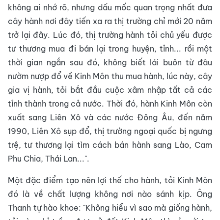
không ai nhớ rõ, nhưng dấu mốc quan trọng nhất đưa
cây hành nơi đây tiến xa ra thị trường chỉ mới 20 năm
trở lại đây. Lúc đó, thị trường hành tỏi chủ yếu được
tư thương mua đi bán lại trong huyện, tỉnh... rồi một
thời gian ngắn sau đó, không biết lái buôn từ đâu
nườm nượp đổ về Kinh Môn thu mua hành, lúc này, cây
gia vị hành, tỏi bắt đầu cuộc xâm nhập tất cả các
tỉnh thành trong cả nước. Thời đó, hành Kinh Môn còn
xuất sang Liên Xô và các nước Đông Âu, đến năm
1990, Liên Xô sụp đổ, thị trường ngoại quốc bị ngưng
trệ, tư thương lại tìm cách bán hành sang Lào, Cam
Phu Chia, Thái Lan...".
Một đặc điểm tạo nên lợi thế cho hành, tỏi Kinh Môn
đó là về chất lượng không nơi nào sánh kịp. Ông
Thanh tự hào khoe: "Không hiểu vì sao mà giống hành,