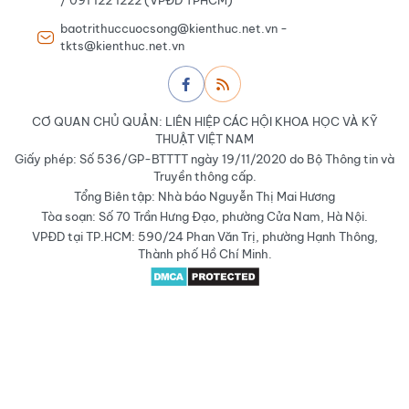
/ 091 122 1222 (VPĐD TPHCM)
baotrithuccuocsong@kienthuc.net.vn -
tkts@kienthuc.net.vn
CƠ QUAN CHỦ QUẢN: LIÊN HIỆP CÁC HỘI KHOA HỌC VÀ KỸ
THUẬT VIỆT NAM
Giấy phép: Số 536/GP-BTTTT ngày 19/11/2020 do Bộ Thông tin và
Truyền thông cấp.
Tổng Biên tập: Nhà báo Nguyễn Thị Mai Hương
Tòa soạn: Số 70 Trần Hưng Đạo, phường Cửa Nam, Hà Nội.
VPĐD tại TP.HCM: 590/24 Phan Văn Trị, phường Hạnh Thông,
Thành phố Hồ Chí Minh.