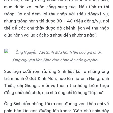
mua được xe, cuộc sống sung túc. Nếu tính ra thì
trồng lúa chỉ đem lại thu nhập vài triệu đồng/1 vụ,
nhưng trồng hành thì được 30 - 40 triệu đồng/vụ, nói
thế để các chú thấy được độ chênh lệch về thu nhập
giữa hành và lúa cách xa nhau đến nhường nào".
Ông Nguyễn Văn Sinh đưa hành lên các giá phơi.
Sau trận cười rôm rả, ông Sinh liệt kê ra những ông
trùm hành ở đất Kinh Môn, nào là nhà anh Hưng, anh
Thiết, chị Giang... mỗi vụ thành thu hàng trăm triệu
đồng chứ chả chơi, như nhà ông chỉ là hạng "tép riu".
Ông Sinh dẫn chúng tôi ra con đường ven thôn chỉ về
phía bên kia con đường lớn khoe: "Các chú nhìn dãy