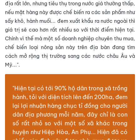
địa rất lớn, nhưng tiêu thụ trong nước giá thường thấp,
nếu mặt hàng này được chế biến ra các sản phẩm như
sấy khô, hành muối... đem xuất khẩu ra nước ngoài thì
giá trị sẽ cao hơn rất nhiều so với thời điểm hiện tại.
Chính vì thế mà một số doanh nghiệp chuyên thu mua,
chế biến loại nông sản này trên địa bàn đang tìm
cách mở rộng thị trường sang các nước châu Âu và
Mỹ...".
"Hiện tại có tới 90% hộ dân trong xã trồng
hành, tỏi với diện tích lên đến 200ha, đem
lại lợi nhuận hàng chục tỉ đồng cho người
dân địa phương mỗi năm, đây chỉ là con
số rất nhỏ so với một số xã khác trong
huyện như Hiệp Hòa, An Phụ... Hiện đã có