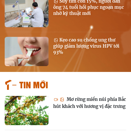
Suy tim còn 15%, người đàn
ông 74 tuổi hồi phục ngoạn mục
nhờ kỹ thuật mới
Kẹo cao su chống ung thư
giúp giảm lượng virus HPV tới
93%
Tin mới
Mơ rừng miền núi phía Bắc
hút khách với hương vị đặc trưng