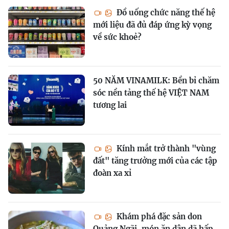
Đồ uống chức năng thế hệ
mới liệu đã đủ đáp ứng kỳ vọng
về sức khoẻ?
50 NĂM VINAMILK: Bền bỉ chăm
sóc nền tảng thế hệ VIỆT NAM
tương lai
Kính mắt trở thành "vùng
đất" tăng trưởng mới của các tập
đoàn xa xỉ
Khám phá đặc sản don
Quảng Ngãi, món ăn dân dã hấp