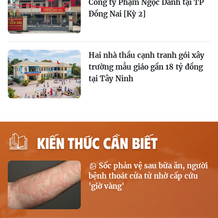
Công ty Phạm Ngọc Danh tại TP
Đồng Nai [Kỳ 2]
Hai nhà thầu cạnh tranh gói xây
trường mẫu giáo gần 18 tỷ đồng
tại Tây Ninh
KIẾN THỨC CẦN BIẾT
Sốc phản vệ sau bữa ăn, người
bệnh thoát cửa tử nhờ cấp cứu
'giờ vàng'