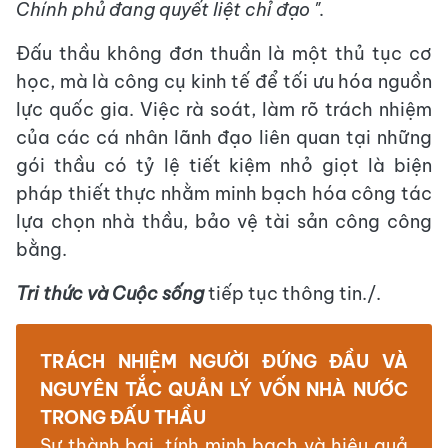
Chính phủ đang quyết liệt chỉ đạo ".
Đấu thầu không đơn thuần là một thủ tục cơ
học, mà là công cụ kinh tế để tối ưu hóa nguồn
lực quốc gia. Việc rà soát, làm rõ trách nhiệm
của các cá nhân lãnh đạo liên quan tại những
gói thầu có tỷ lệ tiết kiệm nhỏ giọt là biện
pháp thiết thực nhằm minh bạch hóa công tác
lựa chọn nhà thầu, bảo vệ tài sản công công
bằng.
Tri thức và Cuộc sống
tiếp tục thông tin./.
TRÁCH NHIỆM NGƯỜI ĐỨNG ĐẦU VÀ
NGUYÊN TẮC QUẢN LÝ VỐN NHÀ NƯỚC
TRONG ĐẤU THẦU
Sự thành bại, tính minh bạch và hiệu quả