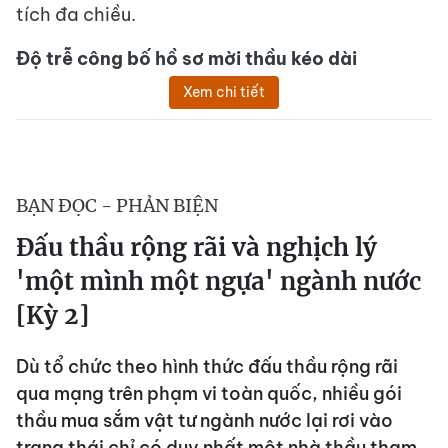
tích đa chiều.
Độ trễ công bố hồ sơ mời thầu kéo dài
Xem chi tiết
BẠN ĐỌC - PHẢN BIỆN
Đấu thầu rộng rãi và nghịch lý
'một mình một ngựa' ngành nước
[Kỳ 2]
Dù tổ chức theo hình thức đấu thầu rộng rãi
qua mạng trên phạm vi toàn quốc, nhiều gói
thầu mua sắm vật tư ngành nước lại rơi vào
trạng thái chỉ có duy nhất một nhà thầu tham