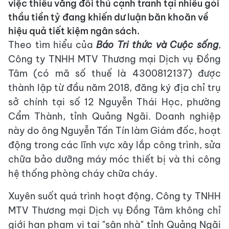
việc thiếu vắng đối thủ cạnh tranh tại nhiều gói
thầu tiền tỷ đang khiến dư luận băn khoăn về
hiệu quả tiết kiệm ngân sách.
Theo tìm hiểu của
Báo
Tri thức và Cuộc sống
,
Công ty TNHH MTV Thương mại Dịch vụ Đồng
Tâm (có mã số thuế là 4300812137) được
thành lập từ đầu năm 2018, đăng ký địa chỉ trụ
sở chính tại số 12 Nguyễn Thái Học, phường
Cẩm Thành, tỉnh Quảng Ngãi. Doanh nghiệp
này do ông Nguyễn Tấn Tín làm Giám đốc, hoạt
động trong các lĩnh vực xây lắp công trình, sửa
chữa bảo dưỡng máy móc thiết bị và thi công
hệ thống phòng cháy chữa cháy.
Xuyên suốt quá trình hoạt động, Công ty TNHH
MTV Thương mại Dịch vụ Đồng Tâm không chỉ
giới hạn phạm vi tại "sân nhà" tỉnh Quảng Ngãi