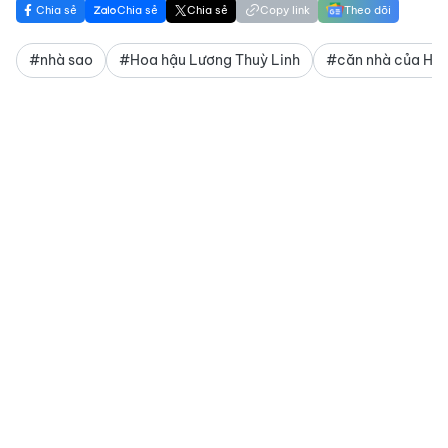
Chia sẻ
Chia sẻ
Chia sẻ
Copy link
Theo dõi
#nhà sao
#Hoa hậu Lương Thuỳ Linh
#căn nhà của Hoa