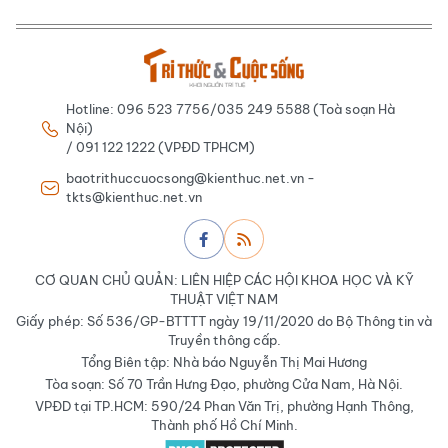
Hotline: 096 523 7756/035 249 5588 (Toà soạn Hà
Nội)
/ 091 122 1222 (VPĐD TPHCM)
baotrithuccuocsong@kienthuc.net.vn -
tkts@kienthuc.net.vn
CƠ QUAN CHỦ QUẢN: LIÊN HIỆP CÁC HỘI KHOA HỌC VÀ KỸ
THUẬT VIỆT NAM
Giấy phép: Số 536/GP-BTTTT ngày 19/11/2020 do Bộ Thông tin và
Truyền thông cấp.
Tổng Biên tập: Nhà báo Nguyễn Thị Mai Hương
Tòa soạn: Số 70 Trần Hưng Đạo, phường Cửa Nam, Hà Nội.
VPĐD tại TP.HCM: 590/24 Phan Văn Trị, phường Hạnh Thông,
Thành phố Hồ Chí Minh.