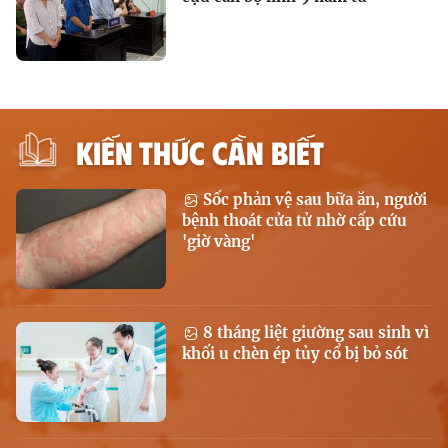
KIẾN THỨC CẦN BIẾT
Sốc phản vệ sau bữa ăn, người
bệnh thoát cửa tử nhờ cấp cứu
'giờ vàng'
8 tháng liệt giường sau sinh vì
khối u chèn ép tủy cổ bị bỏ sót