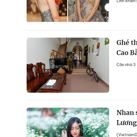
Linh khiến
Ghé t
Cao B
Căn nhà 3 
Nhan s
Lương
(VietnamDa