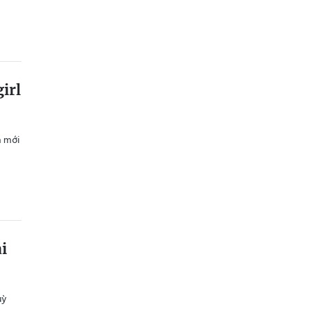
irl
h mới
i
uỳ