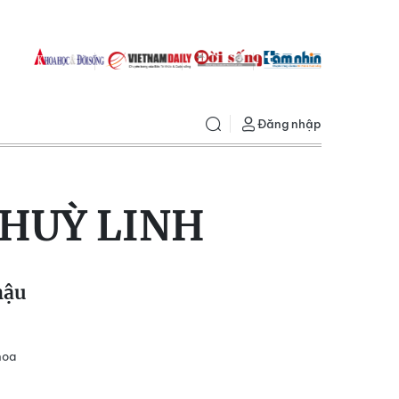
Đăng nhập
HUỲ LINH
hậu
hoa