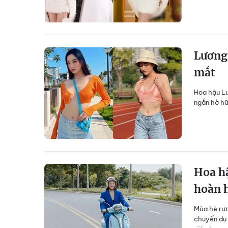
Lương 
mắt
Hoa hậu Lư
ngắn hờ h
Hoa hậ
hoàn 
Mùa hè rực
chuyến du 