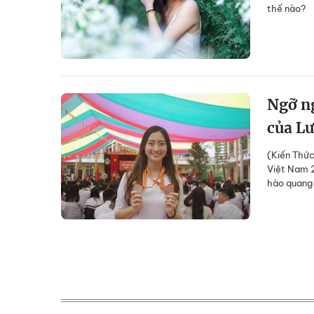
thế nào?
Ngỡ ng
của L
(Kiến Thức
Việt Nam 2
hào quang 