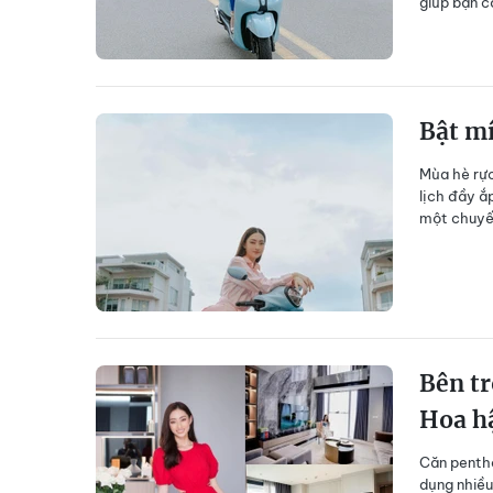
giúp bạn c
Bật mí
Mùa hè rực
lịch đầy ắ
một chuyến
Bên tr
Hoa h
Căn pentho
dụng nhiều 