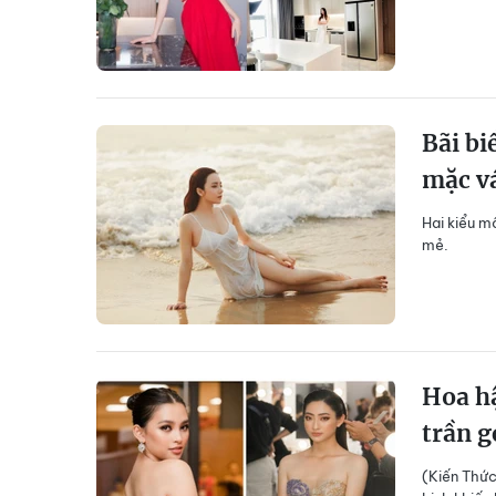
Bãi bi
mặc v
Hai kiểu m
mẻ.
Hoa hậ
trần g
(Kiến Thức