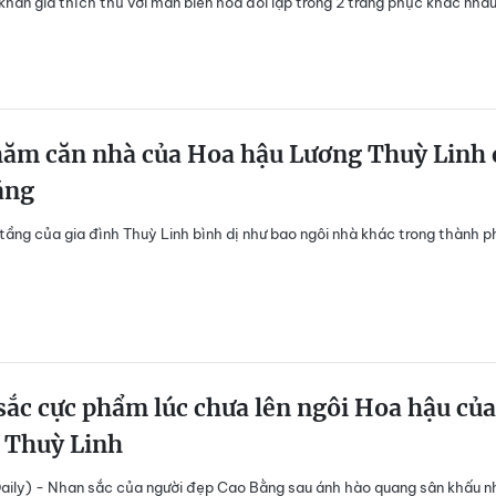
 khán giả thích thú với màn biến hoá đối lập trong 2 trang phục khác nh
hăm căn nhà của Hoa hậu Lương Thuỳ Linh 
ằng
tầng của gia đình Thuỳ Linh bình dị như bao ngôi nhà khác trong thành p
ắc cực phẩm lúc chưa lên ngôi Hoa hậu của
 Thuỳ Linh
ily) - Nhan sắc của người đẹp Cao Bằng sau ánh hào quang sân khấu n