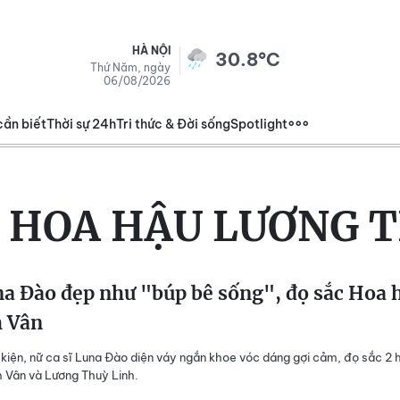
HÀ NỘI
30.8°C
Thứ Năm, ngày
06/08/2026
cần biết
Thời sự 24h
Tri thức & Đời sống
Spotlight
:
HOA HẬU LƯƠNG T
a Đào đẹp như "búp bê sống", đọ sắc Hoa 
 Vân
 kiện, nữ ca sĩ Luna Đào diện váy ngắn khoe vóc dáng gợi cảm, đọ sắc 2 
 Vân và Lương Thuỳ Linh.