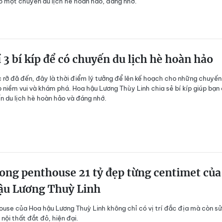
ó một chuyến du lịch hè hoàn hảo, đáng nhớ.
 3 bí kíp để có chuyến du lịch hè hoàn hảo
 rỡ đã đến, đây là thời điểm lý tưởng để lên kế hoạch cho những chuyến
p niềm vui và khám phá. Hoa hậu Lương Thùy Linh chia sẻ bí kíp giúp bạn
 du lịch hè hoàn hảo và đáng nhớ.
ong penthouse 21 tỷ đẹp từng centimet của
ậu Lương Thuỳ Linh
use của Hoa hậu Lương Thuỳ Linh không chỉ có vị trí đắc địa mà còn sử
nội thất đắt đỏ, hiện đại.