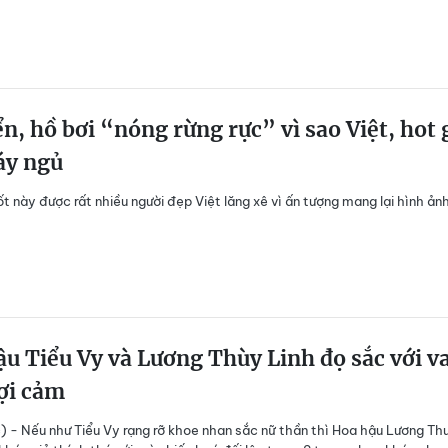
ển, hồ bơi “nóng rừng rực” vì sao Việt, hot g
áy ngủ
ốt này được rất nhiều người đẹp Việt lăng xê vì ấn tượng mang lại hình ản
u Tiểu Vy và Lương Thùy Linh đọ sắc với va
ợi cảm
) - Nếu như Tiểu Vy rạng rỡ khoe nhan sắc nữ thần thì Hoa hậu Lương Th