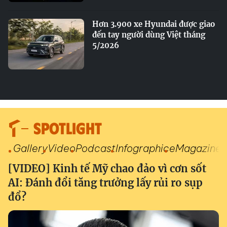
Hơn 3.900 xe Hyundai được giao
đến tay người dùng Việt tháng
5/2026
SPOTLIGHT
Gallery
Video
Podcast
Infographic
eMagazine
[VIDEO] Kinh tế Mỹ chao đảo vì cơn sốt
AI: Đánh đổi tăng trưởng lấy rủi ro sụp
đổ?