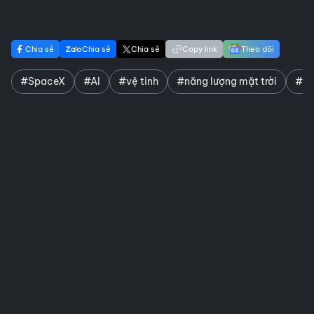
Chia sẻ
Chia sẻ
Chia sẻ
Copy link
Theo dõi
#SpaceX
#AI
#vệ tinh
#năng lượng mặt trời
#El