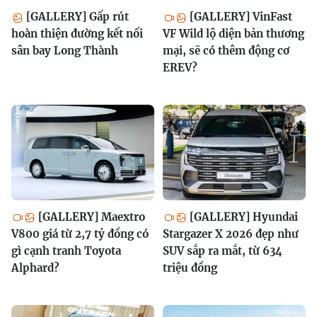
[GALLERY] Gấp rút
[GALLERY] VinFast
hoàn thiện đường kết nối
VF Wild lộ diện bản thương
sân bay Long Thành
mại, sẽ có thêm động cơ
EREV?
[GALLERY] Maextro
[GALLERY] Hyundai
V800 giá từ 2,7 tỷ đồng có
Stargazer X 2026 đẹp như
gì cạnh tranh Toyota
SUV sắp ra mắt, từ 634
Alphard?
triệu đồng