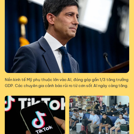
Nền kinh tế Mỹ phụ thuộc lớn vào AI, đóng góp gần 1/3 tăng trưởng
GDP. Các chuyên gia cảnh báo rủi ro từ cơn sốt AI ngày càng tăng.