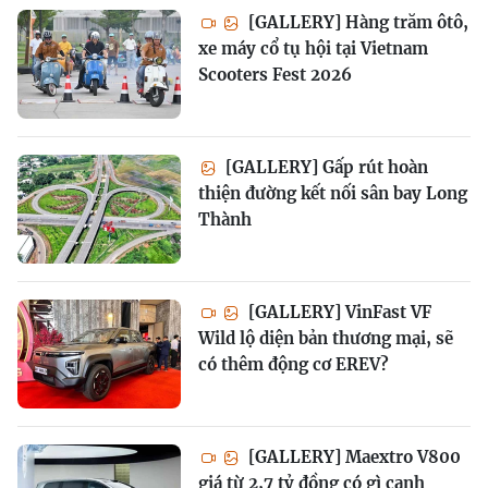
[GALLERY] Hàng trăm ôtô,
xe máy cổ tụ hội tại Vietnam
Scooters Fest 2026
[GALLERY] Gấp rút hoàn
thiện đường kết nối sân bay Long
Thành
[GALLERY] VinFast VF
Wild lộ diện bản thương mại, sẽ
có thêm động cơ EREV?
[GALLERY] Maextro V800
giá từ 2,7 tỷ đồng có gì cạnh