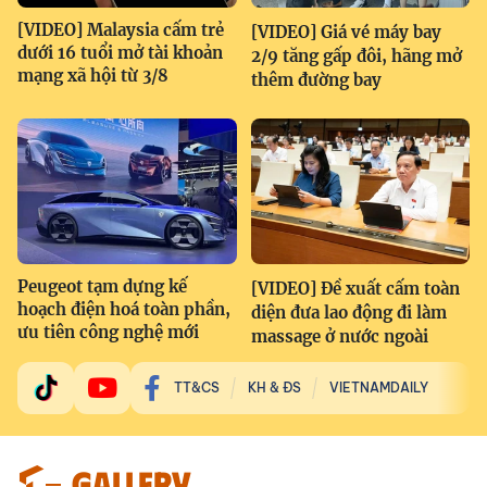
[VIDEO] Malaysia cấm trẻ
[VIDEO] Giá vé máy bay
dưới 16 tuổi mở tài khoản
2/9 tăng gấp đôi, hãng mở
mạng xã hội từ 3/8
thêm đường bay
Peugeot tạm dựng kế
[VIDEO] Đề xuất cấm toàn
hoạch điện hoá toàn phần,
diện đưa lao động đi làm
ưu tiên công nghệ mới
massage ở nước ngoài
TT&CS
KH & ĐS
VIETNAMDAILY
GALLERY