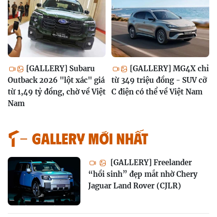
[GALLERY] Subaru
[GALLERY] MG4X chỉ
Outback 2026 "lột xác" giá
từ 349 triệu đồng - SUV cỡ
từ 1,49 tỷ đồng, chờ về Việt
C điện có thể về Việt Nam
Nam
GALLERY MỚI NHẤT
[GALLERY] Freelander
“hồi sinh” đẹp mắt nhờ Chery
Jaguar Land Rover (CJLR)