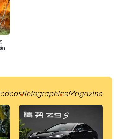
g
đầu
odcast
Infographic
eMagazine