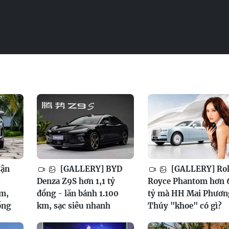
Cận
[GALLERY] BYD
[GALLERY] Rol
6
Denza Z9S hơn 1,1 tỷ
Royce Phantom hơn 
am,
đồng - lăn bánh 1.100
tỷ mà HH Mai Phươn
ồng
km, sạc siêu nhanh
Thúy "khoe" có gì?