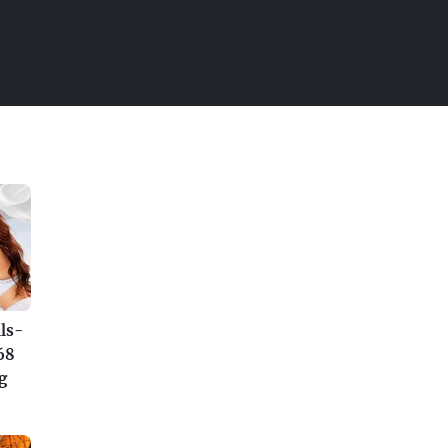
ls-
68
g