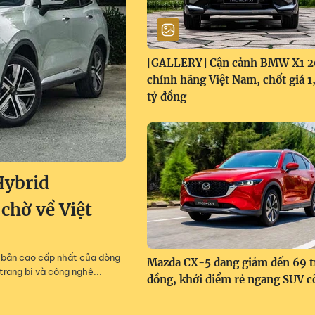
[GALLERY] Cận cảnh BMW X1 
chính hãng Việt Nam, chốt giá 
tỷ đồng
Hybrid
 chờ về Việt
m, bản cao cấp nhất của dòng
Mazda CX-5 đang giảm đến 69 t
trang bị và công nghệ...
đồng, khởi điểm rẻ ngang SUV c