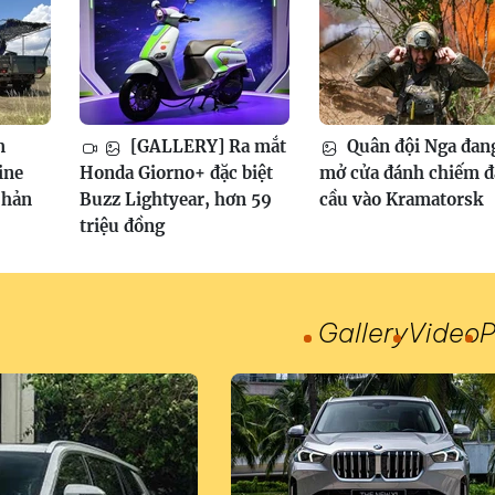
m
[GALLERY] Ra mắt
Quân đội Nga đan
ine
Honda Giorno+ đặc biệt
mở cửa đánh chiếm 
phản
Buzz Lightyear, hơn 59
cầu vào Kramatorsk
triệu đồng
Gallery
Video
P