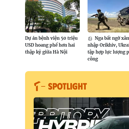
Dự án bệnh viện 50 triệu
Nga bất ngờ xâ
USD hoang phế hơn hai
nhập Orikhiv, Ukra
thập kỷ giữa Hà Nội
tập hợp lực lượng 
công
SPOTLIGHT