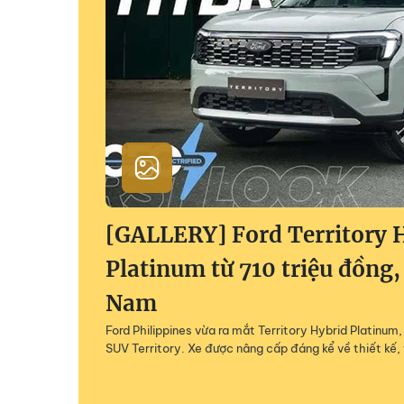
[GALLERY] Ford Territory 
Platinum từ 710 triệu đồng,
Nam
Ford Philippines vừa ra mắt Territory Hybrid Platinu
SUV Territory. Xe được nâng cấp đáng kể về thiết kế, 