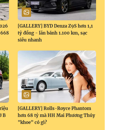
2026
[GALLERY] BYD Denza Z9S hơn 1,1
1,668
tỷ đồng - lăn bánh 1.100 km, sạc
siêu nhanh
riệu
[GALLERY] Rolls-Royce Phantom
ỡ B
hơn 68 tỷ mà HH Mai Phương Thúy
"khoe" có gì?