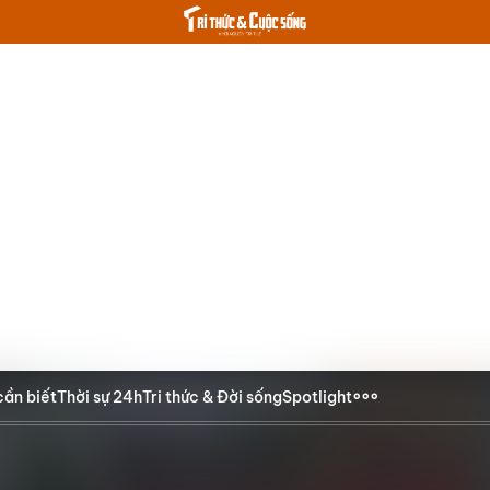
cần biết
Thời sự 24h
Tri thức & Đời sống
Spotlight