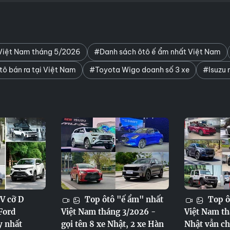
 Việt Nam tháng 5/2026
#Danh sách ôtô ế ẩm nhất Việt Nam
ô bán ra tại Việt Nam
#Toyota Wigo doanh số 3 xe
#Isuzu 
V cỡ D
Top ôtô "ế ẩm" nhất
Top ô
Ford
Việt Nam tháng 3/2026 -
Việt Nam th
y nhất
gọi tên 8 xe Nhật, 2 xe Hàn
Nhật vẫn ch