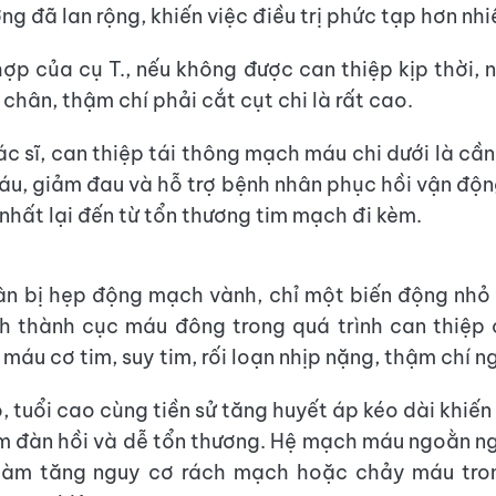
g đã lan rộng, khiến việc điều trị phức tạp hơn nhi
hợp của cụ T., nếu không được can thiệp kịp thời, 
chân, thậm chí phải cắt cụt chi là rất cao.
c sĩ, can thiệp tái thông mạch máu chi dưới là cần 
máu, giảm đau và hỗ trợ bệnh nhân phục hồi vận động
 nhất lại đến từ tổn thương tim mạch đi kèm.
n bị hẹp động mạch vành, chỉ một biến động nhỏ
h thành cục máu đông trong quá trình can thiệp
 máu cơ tim, suy tim, rối loạn nhịp nặng, thậm chí n
, tuổi cao cùng tiền sử tăng huyết áp kéo dài khiế
m đàn hồi và dễ tổn thương. Hệ mạch máu ngoằn n
làm tăng nguy cơ rách mạch hoặc chảy máu tron