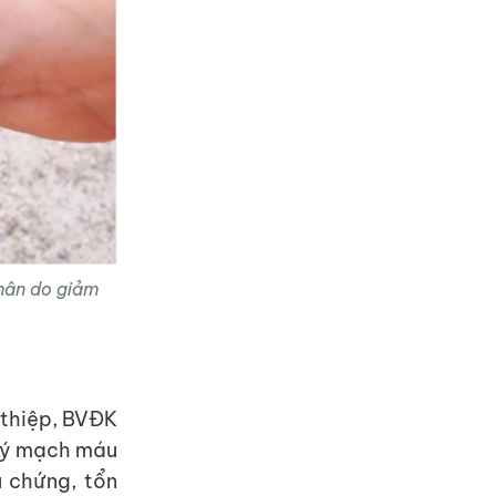
chân do giảm
thiệp, BVĐK
 lý mạch máu
u chứng, tổn