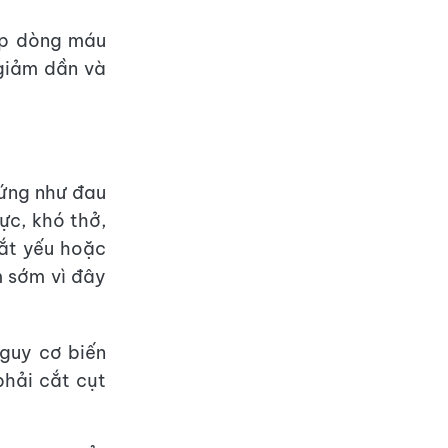
lập dòng máu
 giảm dần và
hứng như đau
ực, khó thở,
bắt yếu hoặc
 sớm vì đây
nguy cơ biến
phải cắt cụt