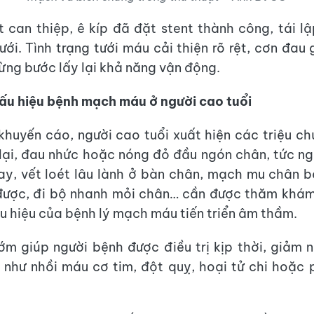
 can thiệp, ê kíp đã đặt stent thành công, tái 
ưới. Tình trạng tưới máu cải thiện rõ rệt, cơn đau
ừng bước lấy lại khả năng vận động.
ấu hiệu bệnh mạch máu ở người cao tuổi
khuyến cáo, người cao tuổi xuất hiện các triệu c
 lại, đau nhức hoặc nóng đỏ đầu ngón chân, tức ng
ay, vết loét lâu lành ở bàn chân, mạch mu chân 
được, đi bộ nhanh mỏi chân… cần được thăm khám
ấu hiệu của bệnh lý mạch máu tiến triển âm thầm.
ớm giúp người bệnh được điều trị kịp thời, giảm 
như nhồi máu cơ tim, đột quỵ, hoại tử chi hoặc 