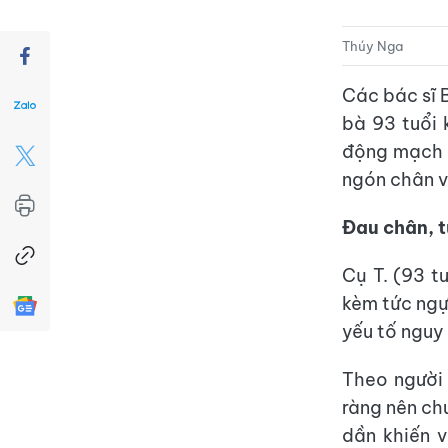
Thúy Nga
Các bác sĩ 
bà 93 tuổi 
động mạch 
ngón chân v
Đau chân, t
Cụ T. (93 t
kèm tức ngự
yếu tố nguy
Theo người 
ràng nên ch
dần khiến v