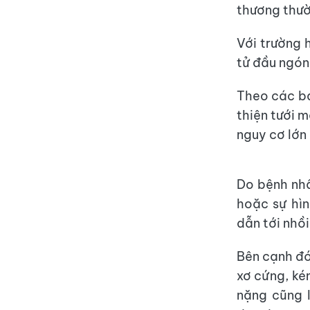
thương thườn
Với trường 
tử đầu ngón 
Theo các bá
thiện tưới 
nguy cơ lớn
Do bệnh nhâ
hoặc sự hìn
dẫn tới nhồi
Bên cạnh đó
xơ cứng, ké
nặng cũng 