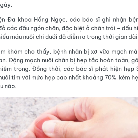
ngày.
iện Đa khoa Hồng Ngọc, các bác sĩ ghi nhận bệ
đỏ các đầu ngón chân, đặc biệt ở chân trái – dấu h
hiếu máu nuôi chi dưới đã diễn ra trong thời gian dài
ăm khám cho thấy, bệnh nhân bị xơ vữa mạch máu
an. Động mạch nuôi chân bị hẹp tắc hoàn toàn, g
hiêm trọng. Đồng thời, các bác sĩ phát hiện hẹp
uôi tim với mức hẹp cao nhất khoảng 70%, kèm h
u não.