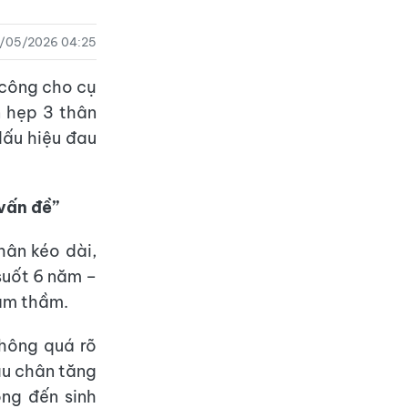
8/05/2026 04:25
 công cho cụ
n hẹp 3 thân
ấu hiệu đau
vấn đề”
hân kéo dài,
suốt 6 năm –
 âm thầm.
không quá rõ
au chân tăng
ọng đến sinh