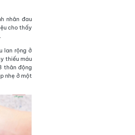
nh nhân đau
iệu cho thấy
.
 lan rộng ở
ây thiếu máu
 3 thân động
ẹp nhẹ ở một