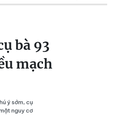
cụ bà 93
iều mạch
hú ý sớm, cụ
 mặt nguy cơ