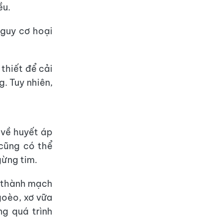
ều.
nguy cơ hoại
thiết để cải
. Tuy nhiên,
 về huyết áp
 cũng có thể
gừng tim.
n thành mạch
goèo, xơ vữa
g quá trình