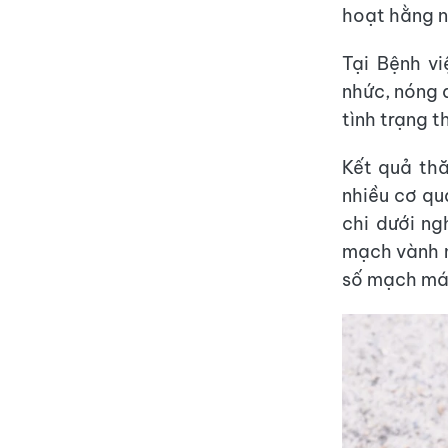
hoạt hằng 
Tại Bệnh v
nhức, nóng 
tình trạng t
Kết quả th
nhiều cơ qu
chi dưới ng
mạch vành n
số mạch má