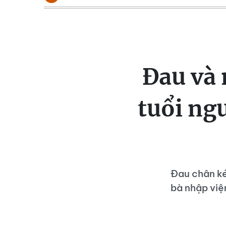
Đau và 
tuổi ng
Đau chân ké
bà nhập việ