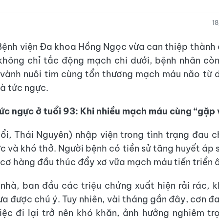
1
Bệnh viện Đa khoa Hồng Ngọc vừa can thiệp thành
không chỉ tắc động mạch chi dưới, bệnh nhân cò
vành nuôi tim cùng tổn thương mạch máu não từ d
à tức ngực.
ức ngực ở tuổi 93: Khi nhiều mạch máu cùng “gặp 
uổi, Thái Nguyên) nhập viện trong tình trạng đau c
c và khó thở. Người bệnh có tiền sử tăng huyết áp 
 cơ hàng đầu thúc đẩy xơ vữa mạch máu tiến triển
nhà, ban đầu các triệu chứng xuất hiện rải rác, 
ưa được chú ý. Tuy nhiên, vài tháng gần đây, cơn đ
iệc đi lại trở nên khó khăn, ảnh hưởng nghiêm tr