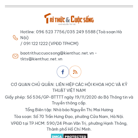
Hotline: 096 523 7756/035 249 5588 (Toà soạn Hà
Nội)
/ 091 122 1222 (VPĐD TPHCM)
baotrithuccuocsong@kienthuc.net.vn -
tkts@kienthuc.net.vn
CƠ QUAN CHỦ QUẢN: LIÊN HIỆP CÁC HỘI KHOA HỌC VÀ KỸ
THUẬT VIỆT NAM
Giấy phép: Số 536/GP-BTTTT ngày 19/11/2020 do Bộ Thông tin và
Truyền thông cấp.
Tổng Biên tập: Nhà báo Nguyễn Thị Mai Hương
Tòa soạn: Số 70 Trần Hưng Đạo, phường Cửa Nam, Hà Nội.
VPĐD tại TP.HCM: 590/24 Phan Văn Trị, phường Hạnh Thông,
Thành phố Hồ Chí Minh.