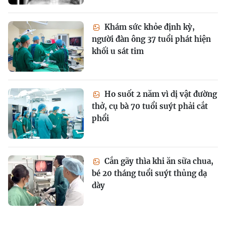
Khám sức khỏe định kỳ,
người đàn ông 37 tuổi phát hiện
khối u sát tim
Ho suốt 2 năm vì dị vật đường
thở, cụ bà 70 tuổi suýt phải cắt
phổi
Cắn gãy thìa khi ăn sữa chua,
bé 20 tháng tuổi suýt thủng dạ
dày