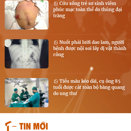
Cứu sống trẻ sơ sinh viêm
phúc mạc toàn thể do thủng đại
tràng
Nuốt phải lưỡi dao lam, người
bệnh được nội soi lấy dị vật thành
công
Tiểu máu kéo dài, cụ ông 85
tuổi được cắt toàn bộ bàng quang
do ung thư
Tin mới