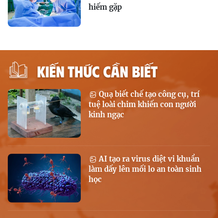
hiếm gặp
KIẾN THỨC CẦN BIẾT
Quạ biết chế tạo công cụ, trí
tuệ loài chim khiến con người
kinh ngạc
AI tạo ra virus diệt vi khuẩn
làm dấy lên mối lo an toàn sinh
học