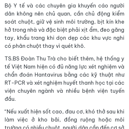
Bộ Y tế và các chuyên gia khuyến cáo người
dân không nên chủ quan, cần chủ động kiểm
soát chuột, giữ vệ sinh môi trường, bịt kín khe
hở trong nhà và đặc biệt phải xịt ẩm, đeo găng
tay, khẩu trang khi dọn dẹp các khu vực nghi
có phân chuột thay vì quét khô.
TS.BS Đoàn Thu Trà cho biết thêm, hệ thống y
tế Việt Nam hiện có đủ năng lực xét nghiệm và
chẩn đoán Hantavirus bằng các kỹ thuật như
RT-PCR và xét nghiệm huyết thanh học tại các
viện chuyên ngành và nhiều bệnh viện tuyến
đầu.
“Nếu xuất hiện sốt cao, đau cơ, khó thở sau khi
làm việc ở kho bãi, đồng ruộng hoặc môi
trường có nhiều chuột, người dân cần đến cơ sở