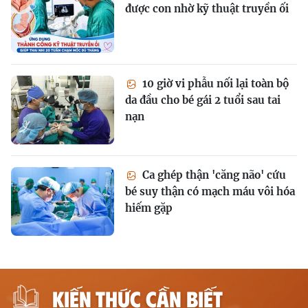
được con nhờ kỹ thuật truyền ối
10 giờ vi phẫu nối lại toàn bộ
da đầu cho bé gái 2 tuổi sau tai
nạn
Ca ghép thận 'căng não' cứu
bé suy thận có mạch máu vôi hóa
hiếm gặp
KIẾN THỨC CẦN BIẾT