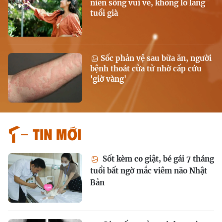
niên sống vui vẻ, không lo lắng
tuổi già
Sốc phản vệ sau bữa ăn, người
bệnh thoát cửa tử nhờ cấp cứu
'giờ vàng'
Tin mới
Sốt kèm co giật, bé gái 7 tháng
tuổi bất ngờ mắc viêm não Nhật
Bản