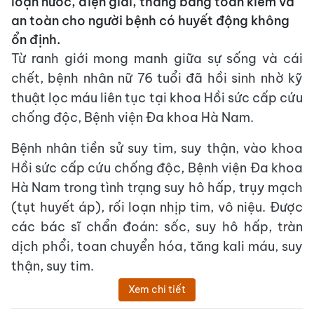
loạn nước, điện giải, thăng bằng toan kiềm và
an toàn cho người bệnh có huyết động không
ổn định.
Từ ranh giới mong manh giữa sự sống và cái
chết, bệnh nhân nữ 76 tuổi đã hồi sinh nhờ kỹ
thuật lọc máu liên tục tại khoa Hồi sức cấp cứu
chống độc, Bệnh viện Đa khoa Hà Nam.
Bệnh nhân tiền sử suy tim, suy thận, vào khoa
Hồi sức cấp cứu chống độc, Bệnh viện Đa khoa
Hà Nam trong tình trạng suy hô hấp, trụy mạch
(tụt huyết áp), rối loạn nhịp tim, vô niệu. Được
các bác sĩ chẩn đoán: sốc, suy hô hấp, tràn
dịch phổi, toan chuyển hóa, tăng kali máu, suy
thận, suy tim.
Xem chi tiết