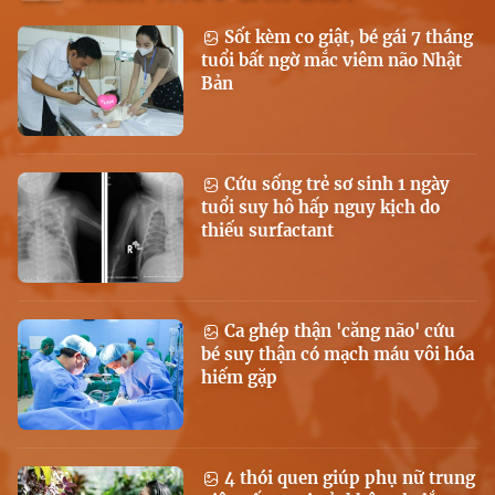
Sốt kèm co giật, bé gái 7 tháng
tuổi bất ngờ mắc viêm não Nhật
Bản
Cứu sống trẻ sơ sinh 1 ngày
tuổi suy hô hấp nguy kịch do
thiếu surfactant
Ca ghép thận 'căng não' cứu
bé suy thận có mạch máu vôi hóa
hiếm gặp
4 thói quen giúp phụ nữ trung