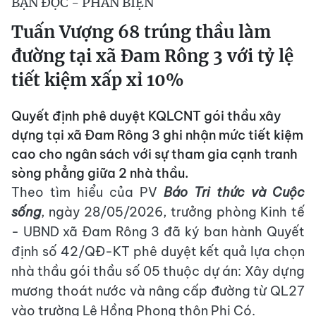
BẠN ĐỌC - PHẢN BIỆN
Tuấn Vượng 68 trúng thầu làm
đường tại xã Đam Rông 3 với tỷ lệ
tiết kiệm xấp xỉ 10%
Quyết định phê duyệt KQLCNT gói thầu xây
dựng tại xã Đam Rông 3 ghi nhận mức tiết kiệm
cao cho ngân sách với sự tham gia cạnh tranh
sòng phẳng giữa 2 nhà thầu.
Theo tìm hiểu của PV
Báo Tri thức và Cuộc
sống
, ngày 28/05/2026, trưởng phòng Kinh tế
- UBND xã Đam Rông 3 đã ký ban hành Quyết
định số 42/QĐ-KT phê duyệt kết quả lựa chọn
nhà thầu gói thầu số 05 thuộc dự án: Xây dựng
mương thoát nước và nâng cấp đường từ QL27
vào trường Lê Hồng Phong thôn Phi Có.