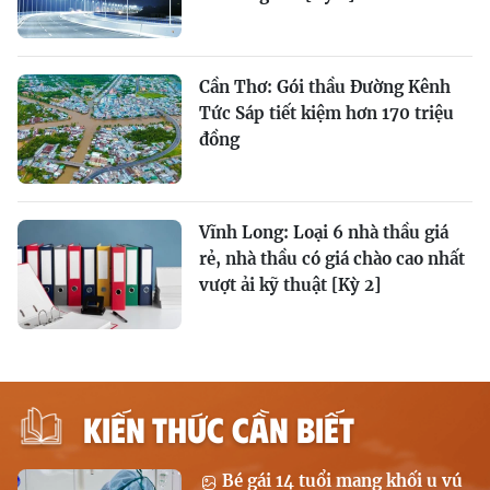
Cần Thơ: Gói thầu Đường Kênh
Tức Sáp tiết kiệm hơn 170 triệu
đồng
Vĩnh Long: Loại 6 nhà thầu giá
rẻ, nhà thầu có giá chào cao nhất
vượt ải kỹ thuật [Kỳ 2]
KIẾN THỨC CẦN BIẾT
Bé gái 14 tuổi mang khối u vú