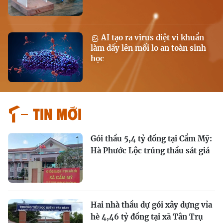
AI tạo ra virus diệt vi khuẩn
làm dấy lên mối lo an toàn sinh
học
Tin mới
Gói thầu 5,4 tỷ đồng tại Cẩm Mỹ:
Hà Phước Lộc trúng thầu sát giá
Hai nhà thầu dự gói xây dựng vỉa
hè 4,46 tỷ đồng tại xã Tân Trụ