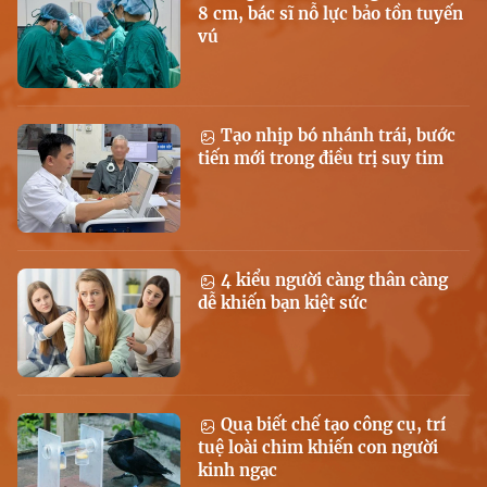
8 cm, bác sĩ nỗ lực bảo tồn tuyến
vú
Tạo nhịp bó nhánh trái, bước
tiến mới trong điều trị suy tim
4 kiểu người càng thân càng
dễ khiến bạn kiệt sức
Quạ biết chế tạo công cụ, trí
tuệ loài chim khiến con người
kinh ngạc