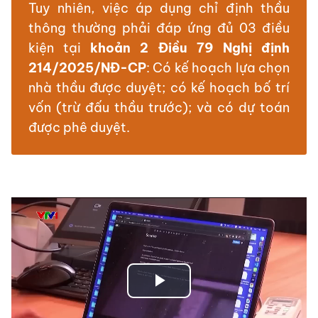
Tuy nhiên, việc áp dụng chỉ định thầu
thông thường phải đáp ứng đủ 03 điều
kiện tại
khoản 2 Điều 79 Nghị định
214/2025/NĐ-CP
: Có kế hoạch lựa chọn
nhà thầu được duyệt; có kế hoạch bố trí
vốn (trừ đấu thầu trước); và có dự toán
được phê duyệt.
Play