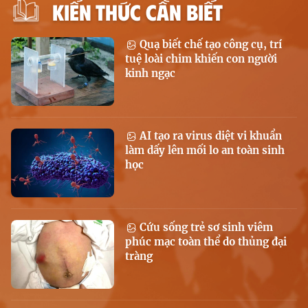
KIẾN THỨC CẦN BIẾT
Quạ biết chế tạo công cụ, trí
tuệ loài chim khiến con người
kinh ngạc
AI tạo ra virus diệt vi khuẩn
làm dấy lên mối lo an toàn sinh
học
Cứu sống trẻ sơ sinh viêm
phúc mạc toàn thể do thủng đại
tràng