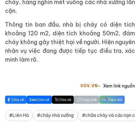
cháy, hàng nghìn mét vuông các nhà xưởng lân
cận.
Thông tin ban đầu, nhà bị cháy có diện tích
khoảng 120 m2, diện tích khoảng 50m2, đám
cháy không gây thiệt hại về người. Hiện nguyên
nhân vụ việc đang được tiếp tục điều tra, xác
minh làm rõ.
Xem link nguồn
VOV.VN
Chia sẻ
Chia sẻ
Chia sẻ
Copy link
Theo dõi
#Liên Hà
#cháy nhà xưởng
#chữa cháy và cứu nạn cứu