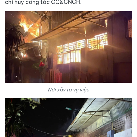
chỉ huy công tác CC&CNCH.
Nơi xảy ra vụ việc