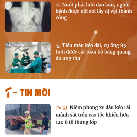
Nuốt phải lưỡi dao lam, người
bệnh được nội soi lấy dị vật thành
công
Tiểu máu kéo dài, cụ ông 85
tuổi được cắt toàn bộ bàng quang
do ung thư
Tin mới
Niêm phong xe đầu kéo rải
mảnh sắt trên cao tốc khiến hơn
120 ô tô thủng lốp