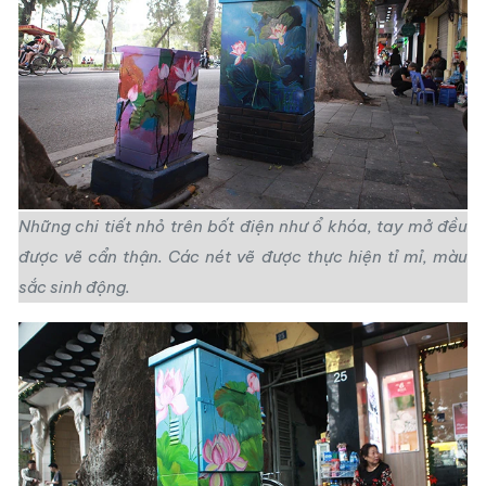
Những chi tiết nhỏ trên bốt điện như ổ khóa, tay mở đều
được vẽ cẩn thận. Các nét vẽ được thực hiện tỉ mỉ, màu
sắc sinh động.