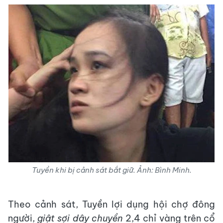
Tuyền khi bị cảnh sát bắt giữ. Ảnh: Bình Minh.
Theo cảnh sát, Tuyền lợi dụng hội chợ đông
người,
giật sợi dây chuyền
2,4 chỉ vàng trên cổ