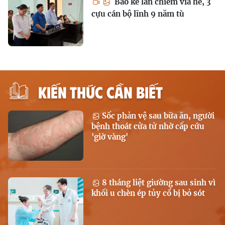
Bảo kê lấn chiếm vỉa hè, 3
cựu cán bộ lĩnh 9 năm tù
KIẾN THỨC CẦN BIẾT
Sốc phản vệ sau bữa ăn, người
bệnh thoát cửa tử nhờ cấp cứu
'giờ vàng'
8 tháng liệt giường sau sinh vì
khối u chèn ép tủy cổ bị bỏ sót