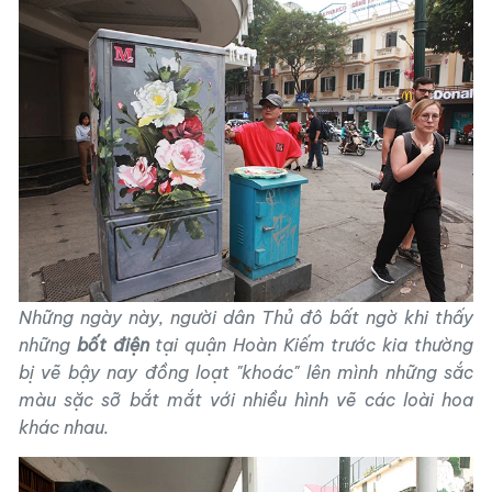
Những ngày này, người dân Thủ đô bất ngờ khi thấy
những
bốt điện
tại quận Hoàn Kiếm trước kia thường
bị vẽ bậy nay đồng loạt "khoác" lên mình những sắc
màu sặc sỡ bắt mắt với nhiều hình vẽ các loài hoa
khác nhau.