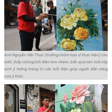
Anh Nguyễn Văn Thực (trưởng nhóm họa sĩ thực hiện) cho
biết, thấy những
bốt điện lem nhem
, bẩn quá nên mới nảy
sinh ý tưởng trang trí các bốt điện giúp người dân nâng
cao ý thức.