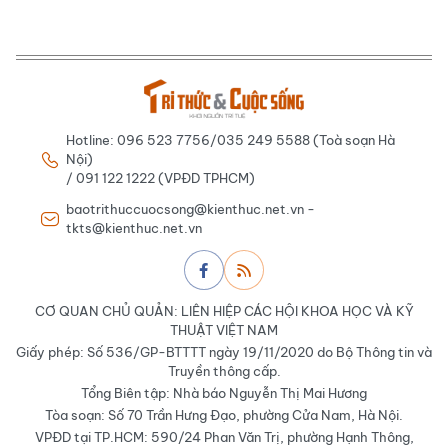
Hotline: 096 523 7756/035 249 5588 (Toà soạn Hà
Nội)
/ 091 122 1222 (VPĐD TPHCM)
baotrithuccuocsong@kienthuc.net.vn -
tkts@kienthuc.net.vn
CƠ QUAN CHỦ QUẢN: LIÊN HIỆP CÁC HỘI KHOA HỌC VÀ KỸ
THUẬT VIỆT NAM
Giấy phép: Số 536/GP-BTTTT ngày 19/11/2020 do Bộ Thông tin và
Truyền thông cấp.
Tổng Biên tập: Nhà báo Nguyễn Thị Mai Hương
Tòa soạn: Số 70 Trần Hưng Đạo, phường Cửa Nam, Hà Nội.
VPĐD tại TP.HCM: 590/24 Phan Văn Trị, phường Hạnh Thông,