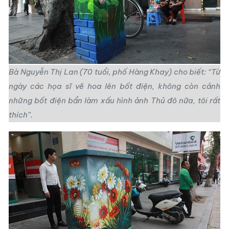
Bà Nguyễn Thị Lan (70 tuổi, phố Hàng Khay) cho biết: “Từ
ngày các họa sĩ vẽ hoa lên bốt điện, không còn cảnh
những bốt điện bẩn làm xấu hình ảnh Thủ đô nữa, tôi rất
thích”.