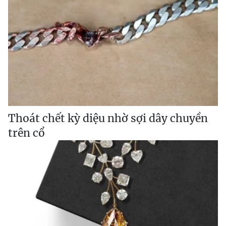
Thoát chết kỳ diệu nhờ sợi dây chuyền
trên cổ