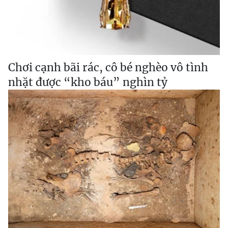
Chơi cạnh bãi rác, cô bé nghèo vô tình
nhặt được “kho báu” nghìn tỷ