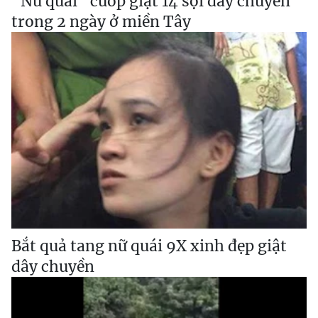
"Nữ quái" cướp giật 14 sợi dây chuyền
trong 2 ngày ở miền Tây
Bắt quả tang nữ quái 9X xinh đẹp giật
dây chuyền