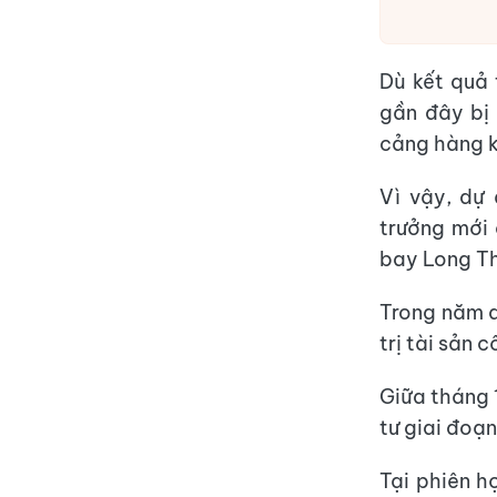
Dù kết quả 
gần đây bị 
cảng hàng k
Vì vậy, dự
trưởng mới
bay Long Th
Trong năm q
trị tài sản 
Giữa tháng 
tư giai đoạ
Tại phiên h