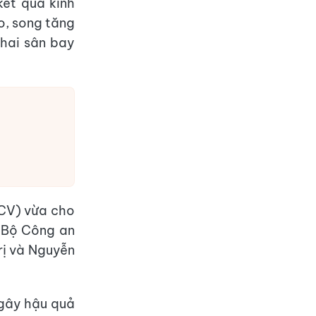
ết quả kinh
o, song tăng
 hai sân bay
CV) vừa cho
 Bộ Công an
rị và Nguyễn
 gây hậu quả