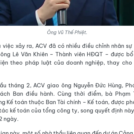
Ông Vũ Thế Phiệt.
ụ việc xảy ra, ACV đã có nhiều điều chỉnh nhân sự
 ông Lê Văn Khiên – Thành viên HĐQT – được bổ
diện theo pháp luật của doanh nghiệp, thay cho
đầu tháng 2, ACV giao ông Nguyễn Đức Hùng, Ph
rách Ban điều hành. Cùng thời điểm, bà Phạm 
g Kế toán thuộc Ban Tài chính – Kế toán, được p
tác kế toán của tổng công ty, song quyết định n
 2 ngày.
gian này, một số nhà thầu liên quan đến dự án Cản