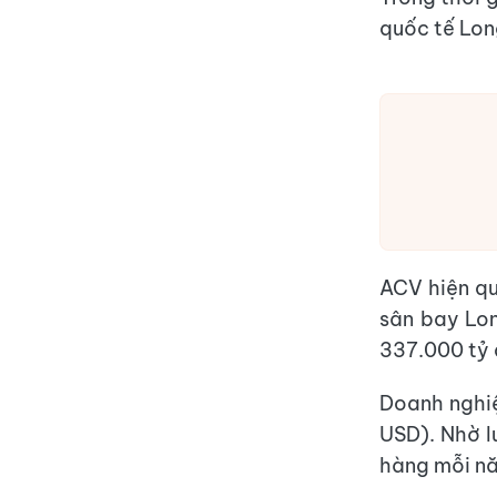
quốc tế Lon
ACV hiện qu
sân bay Lon
337.000 tỷ 
Doanh nghiệ
USD). Nhờ l
hàng mỗi n