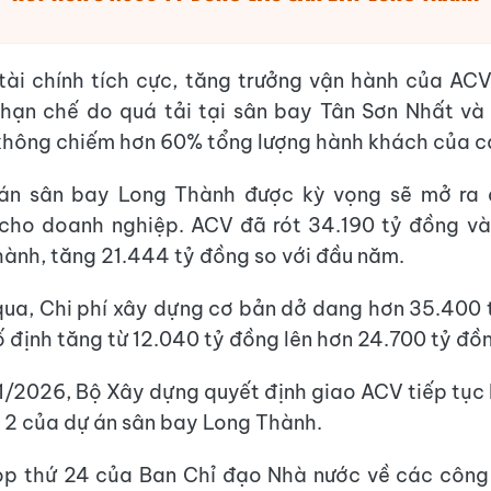
tài chính tích cực, tăng trưởng vận hành của A
hạn chế do quá tải tại sân bay Tân Sơn Nhất và 
hông chiếm hơn 60% tổng lượng hành khách của c
 án sân bay Long Thành được kỳ vọng sẽ mở ra 
 cho doanh nghiệp. ACV đã rót 34.190 tỷ đồng và
ành, tăng 21.444 tỷ đồng so với đầu năm.
ua, Chi phí xây dựng cơ bản dở dang hơn 35.400 
cố định tăng từ 12.040 tỷ đồng lên hơn 24.700 tỷ đồ
1/2026, Bộ Xây dựng quyết định giao ACV tiếp tục
n 2 của dự án sân bay Long Thành.
ọp thứ 24 của Ban Chỉ đạo Nhà nước về các công 