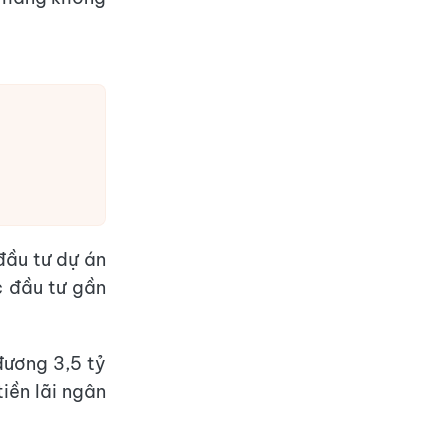
đầu tư dự án
c đầu tư gần
đương 3,5 tỷ
iền lãi ngân