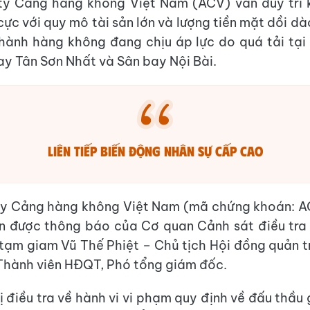
ty Cảng hàng không Việt Nam (ACV) vẫn duy trì k
cực với quy mô tài sản lớn và lượng tiền mặt dồi dà
hành hàng không đang chịu áp lực do quá tải tại
bay Tân Sơn Nhất và Sân bay Nội Bài.
LIÊN TIẾP BIẾN ĐỘNG NHÂN SỰ CẤP CAO
ty Cảng hàng không Việt Nam (mã chứng khoán: A
ận được thông báo của Cơ quan Cảnh sát điều tra
 tạm giam Vũ Thế Phiệt – Chủ tịch Hội đồng quản t
 Thành viên HĐQT, Phó tổng giám đốc.
bị điều tra về hành vi vi phạm quy định về đấu thầu