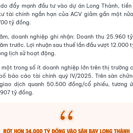
do đẩy mạnh đầu tư vào dự án Long Thành, tiền
tư tài chính ngắn hạn của ACV giảm gần một nửa
700 tỷ đồng.
năm, doanh nghiệp ghi nhận: Doanh thu 25.960 tỷ
năm trước. Lợi nhuận sau thuế lần đầu vượt 12.000 
ong lịch sử hoạt động.
 một trong số ít doanh nghiệp lớn trên thị trường
bố báo cáo tài chính quý IV/2025. Trên sàn chứn
giao dịch quanh 50.500 đồng/cổ phiếu, tương 
907 tỷ đồng.
RÓT HƠN 34.000 TỶ ĐỒNG VÀO SÂN BAY LONG THÀNH