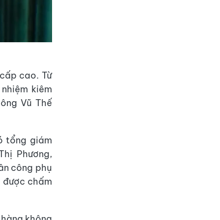
 cấp cao. Từ
 nhiệm kiêm
 ông Vũ Thế
ó tổng giám
Thị Phương,
hân công phụ
ày được chấm
g hàng không