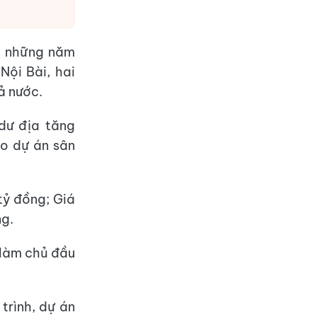
CV những năm
Nội Bài, hai
ả nước.
dư địa tăng
o dự án sân
tỷ đồng; Giá
ng.
 làm chủ đầu
trình, dự án