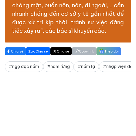
chóng mặt, buồn nôn, nôn, đi ngoài,… cần
nhanh chóng đến cơ sở y tế gần nhất để
được xử trí kịp thời, tránh sự việc đáng
tiếc xảy ra”, các bác sĩ khuyến cáo.
Chia sẻ
Chia sẻ
Chia sẻ
Copy link
Theo dõi
#ngộ độc nấm
#nấm rừng
#nấm lạ
#nhập viện do 