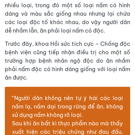
nhiều loại, trong đó một số loại nấm có hình
dáng và màu sắc giống nhau nhưng lại chứa
các loại độc tố khác nhau, do vậy người dân
dễ nhầm lẫn, ăn phải loại nấm có độc.
Trước đây, khoa Hồi sức tích cực – Chống độc
bệnh viện cũng tiếp nhận điều trị cho một số
trường hợp bệnh nhân ngộ độc do ăn nhầm
phải nấm độc có hình dáng giống với loại nấm
ăn được.
“Người dân không nên tự ý hái các loại
nấm lạ, nấm dại trong rừng để ăn, không
sử dụng nấm không rõ loại.
Sau khi ăn bất kì thực phẩm nào mà thấy
xuất hiện các triệu chứng như đau đầu,