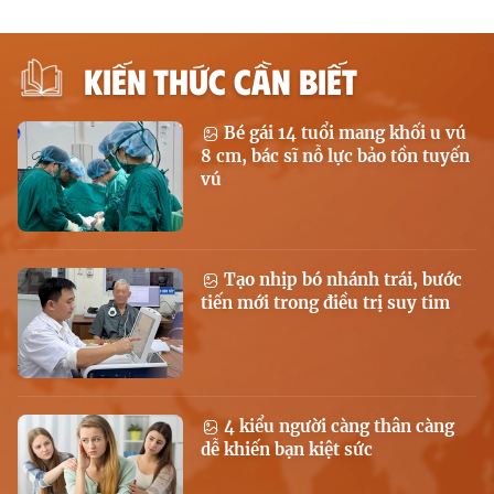
KIẾN THỨC CẦN BIẾT
Bé gái 14 tuổi mang khối u vú
8 cm, bác sĩ nỗ lực bảo tồn tuyến
vú
Tạo nhịp bó nhánh trái, bước
tiến mới trong điều trị suy tim
4 kiểu người càng thân càng
dễ khiến bạn kiệt sức