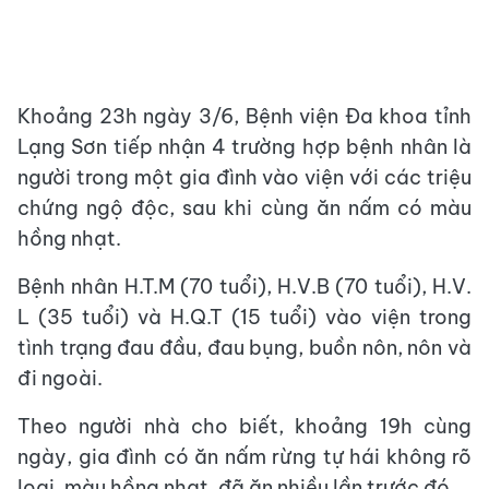
Khoảng 23h ngày 3/6, Bệnh viện Đa khoa tỉnh
Lạng Sơn tiếp nhận 4 trường hợp bệnh nhân là
người trong một gia đình vào viện với các triệu
chứng ngộ độc, sau khi cùng ăn nấm có màu
hồng nhạt.
Bệnh nhân H.T.M (70 tuổi), H.V.B (70 tuổi), H.V.
L (35 tuổi) và H.Q.T (15 tuổi) vào viện trong
tình trạng đau đầu, đau bụng, buồn nôn, nôn và
đi ngoài.
Theo người nhà cho biết, khoảng 19h cùng
ngày, gia đình có ăn nấm rừng tự hái không rõ
loại, màu hồng nhạt, đã ăn nhiều lần trước đó.