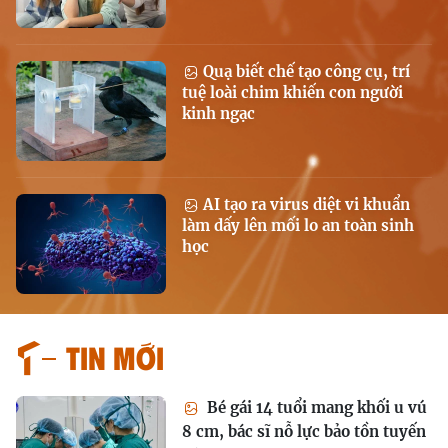
Quạ biết chế tạo công cụ, trí
tuệ loài chim khiến con người
kinh ngạc
AI tạo ra virus diệt vi khuẩn
làm dấy lên mối lo an toàn sinh
học
Tin mới
Bé gái 14 tuổi mang khối u vú
8 cm, bác sĩ nỗ lực bảo tồn tuyến