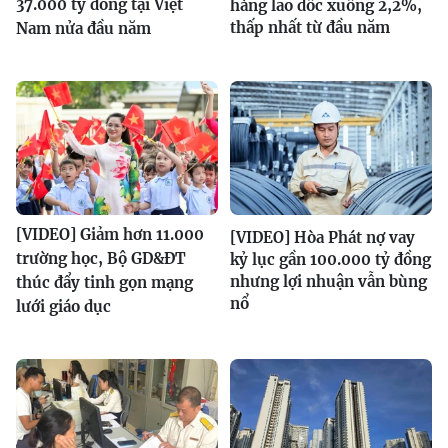
37.000 tỷ đồng tại Việt
hàng lao dốc xuống 2,2%,
thấp nhất từ đầu năm
Nam nửa đầu năm
[VIDEO] Giảm hơn 11.000
[VIDEO] Hòa Phát nợ vay
trường học, Bộ GD&ĐT
kỷ lục gần 100.000 tỷ đồng
nhưng lợi nhuận vẫn bùng
thúc đẩy tinh gọn mạng
nổ
lưới giáo dục