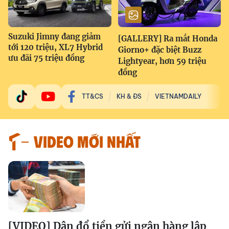
Suzuki Jimny đang giảm
[GALLERY] Ra mắt Honda
tới 120 triệu, XL7 Hybrid
Giorno+ đặc biệt Buzz
ưu đãi 75 triệu đồng
Lightyear, hơn 59 triệu
đồng
TT&CS
KH & ĐS
VIETNAMDAILY
VIDEO MỚI NHẤT
[VIDEO] Dân đổ tiền gửi ngân hàng lập