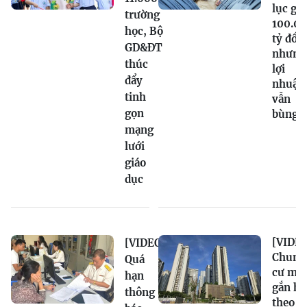
lục gầ
trường
100.0
học, Bộ
tỷ đồn
GD&ĐT
nhưng
thúc
lợi
đẩy
nhuận
tinh
vẫn
gọn
bùng 
mạng
lưới
giáo
dục
[VIDEO
[VIDEO]
Chung
Quá
cư mới
hạn
gắn hạ
thông
theo