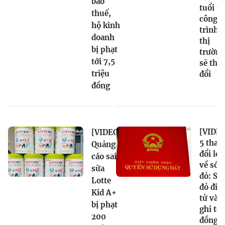
báo
tuổi t
thuế,
công
hộ kinh
trình,
doanh
thị
bị phạt
trường
tới 7,5
sẽ tha
triệu
đổi
đồng
[VIDEO
[VIDEO]
5 thay
Quảng
đổi lớn
cáo sai
về sổ
sữa
đỏ: Sổ
Lotte
đỏ điệ
Kid A+
tử và
bị phạt
ghi tê
200
đồng s