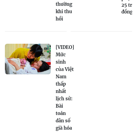
thường
25 triệ
khi thu
đồng
hồi
[VIDEO]
Mức
sinh
của Việt
Nam
thấp
nhất
lịch sử:
Bài
toán
dân số
già hóa