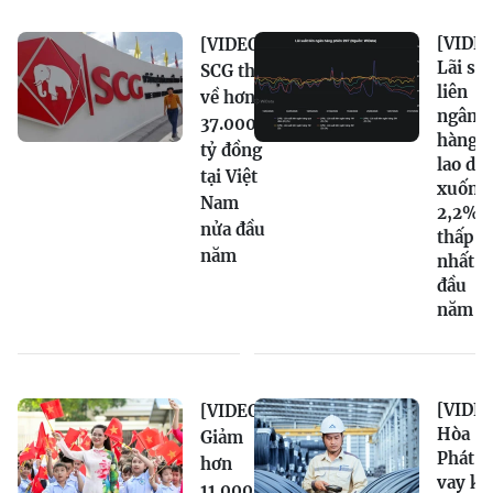
[VIDEO
[VIDEO]
Lãi su
SCG thu
liên
về hơn
ngân
37.000
hàng
tỷ đồng
lao dố
tại Việt
xuống
Nam
2,2%,
nửa đầu
thấp
năm
nhất t
đầu
năm
[VIDEO
[VIDEO]
Hòa
Giảm
Phát n
hơn
vay kỷ
11.000