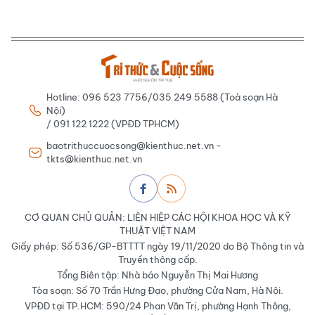
Hotline: 096 523 7756/035 249 5588 (Toà soạn Hà
Nội)
/ 091 122 1222 (VPĐD TPHCM)
baotrithuccuocsong@kienthuc.net.vn -
tkts@kienthuc.net.vn
CƠ QUAN CHỦ QUẢN: LIÊN HIỆP CÁC HỘI KHOA HỌC VÀ KỸ
THUẬT VIỆT NAM
Giấy phép: Số 536/GP-BTTTT ngày 19/11/2020 do Bộ Thông tin và
Truyền thông cấp.
Tổng Biên tập: Nhà báo Nguyễn Thị Mai Hương
Tòa soạn: Số 70 Trần Hưng Đạo, phường Cửa Nam, Hà Nội.
VPĐD tại TP.HCM: 590/24 Phan Văn Trị, phường Hạnh Thông,