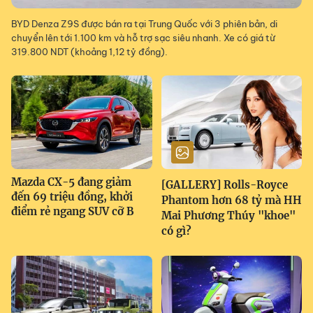
BYD Denza Z9S được bán ra tại Trung Quốc với 3 phiên bản, di
chuyển lên tới 1.100 km và hỗ trợ sạc siêu nhanh. Xe có giá từ
319.800 NDT (khoảng 1,12 tỷ đồng).
Mazda CX-5 đang giảm
[GALLERY] Rolls-Royce
đến 69 triệu đồng, khởi
Phantom hơn 68 tỷ mà HH
điểm rẻ ngang SUV cỡ B
Mai Phương Thúy "khoe"
có gì?